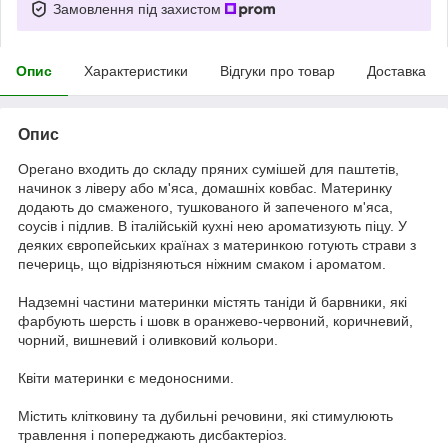
Замовлення під захистом
Опис
Характеристики
Відгуки про товар
Доставка
Опис
Орегано входить до складу пряних сумішей для паштетів,
начинок з ліверу або м'яса, домашніх ковбас. Материнку
додають до смаженого, тушкованого й запеченого м'яса,
соусів і підлив. В італійській кухні нею ароматизують піцу. У
деяких європейських країнах з материнкою готують страви з
печериць, що відрізняються ніжним смаком і ароматом.
Надземні частини материнки містять таніди й барвники, які
фарбують шерсть і шовк в оранжево-червоний, коричневий,
чорний, вишневий і оливковий кольори.
Квіти материнки є медоносними.
Містить клітковину та дубильні речовини, які стимулюють
травлення і попереджають дисбактеріоз.