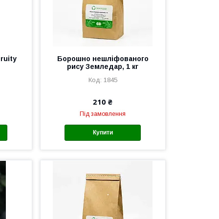
ruity
Борошно нешліфованого
рису Земледар, 1 кг
1845
210 ₴
Під замовлення
Купити