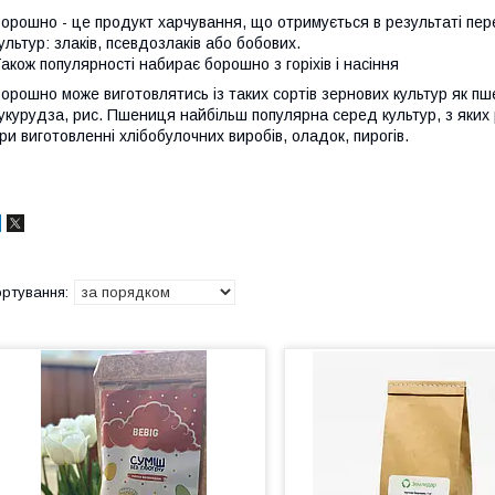
орошно - це продукт харчування, що отримується в результаті пе
ультур: злаків, псевдозлаків або бобових.
акож популярності набирає борошно з горіхів і насіння
орошно може виготовлятись із таких сортів зернових культур як пшен
укурудза, рис. Пшениця найбільш популярна серед культур, з яки
ри виготовленні хлібобулочних виробів, оладок, пирогів.