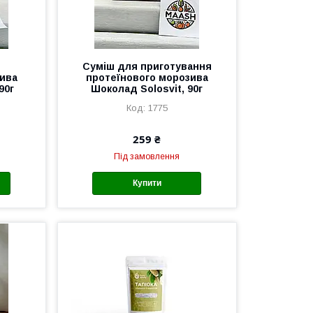
Суміш для приготування
ива
протеїнового морозива
90г
Шоколад Solosvit, 90г
1775
259 ₴
Під замовлення
Купити