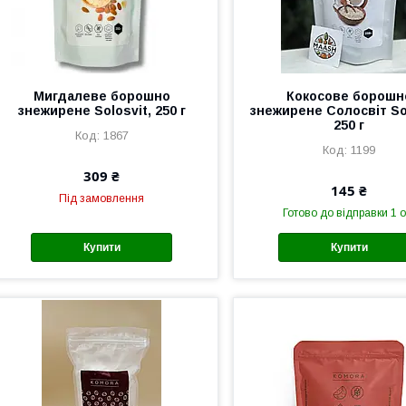
Мигдалеве борошно
Кокосове борошн
знежирене Solosvit, 250 г
знежирене Солосвіт Sol
250 г
1867
1199
309 ₴
145 ₴
Під замовлення
Готово до відправки 1 о
Купити
Купити