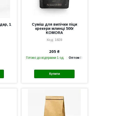
дар, 1
Суміш для випічки піци
крекери млинці 500г
KOMORA
1828
205 ₴
Готово до відправки 1 од.
Оптом і в роздріб
Купити