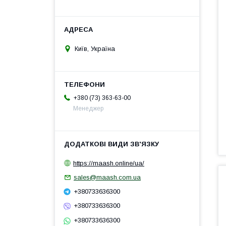
Київ, Україна
+380 (73) 363-63-00
Менеджер
https://maash.online/ua/
sales@maash.com.ua
+380733636300
+380733636300
+380733636300