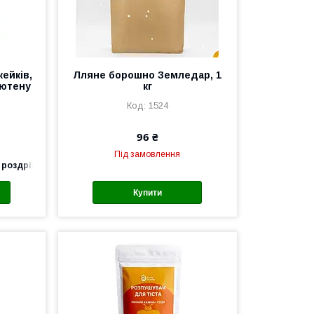
ейків,
Лляне борошно Земледар, 1
лютену
кг
1524
96 ₴
Під замовлення
 роздріб
Купити