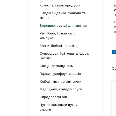
Б
Кокос та Какао продукти
к
Швидкі сніданки, гранола та
Т
мюслі
Б
Борошно, суміші для випічки
к
п
Чай, Кава, Готові напої,
комбуча
Злаки, бобові, пластівці
Суперфуди, Клітковина, Шрот,
Висівки
Спеції, прянощі, сіль
Горіхи, сухофрукти, насіння
Хлібці, чіпси, грісіні, снеки
Мед, джем, солодкі соуси
Сиродавлені олії
Цукор, замінники цукру,
сиропи