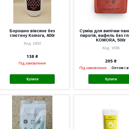
Борошно вівсяне без
Суміш для випічки панк
глютену Komora, 400г
пирогів, вафель без г
KOMORA, 500г
1633
1506
138 ₴
205 ₴
Під замовлення
Під замовлення
Оптом і в
Купити
Купити