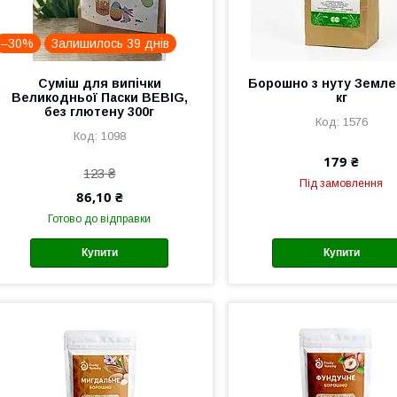
–30%
Залишилось 39 днів
Суміш для випічки
Борошно з нуту Земле
Великодньої Паски BEBIG,
кг
без глютену 300г
1576
1098
179 ₴
123 ₴
Під замовлення
86,10 ₴
Готово до відправки
Купити
Купити