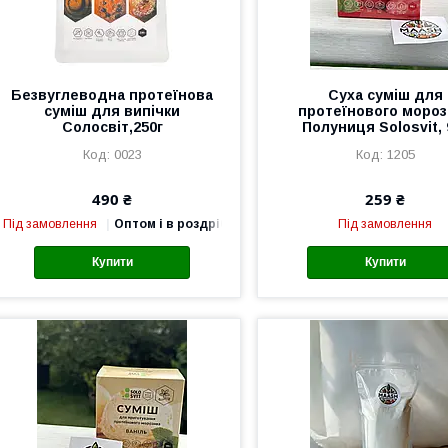
Безвуглеводна протеїнова
Суха суміш для
суміш для випічки
протеїнового мороз
Солосвіт,250г
Полуниця Solosvit, 
0023
1205
490 ₴
259 ₴
Під замовлення
Оптом і в роздріб
Під замовлення
Купити
Купити