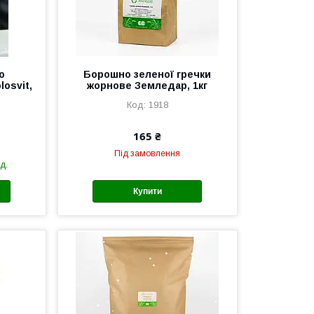
о
Борошно зеленої гречки
osvit,
жорнове Земледар, 1кг
1918
165 ₴
Під замовлення
д.
Купити