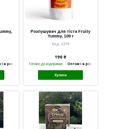
Yummy,
Розпушувач для тіста Fruity
Yummy, 100 г
1379
190 ₴
 і в роздріб
Готово до відправки
Оптом і в роздріб
Купити