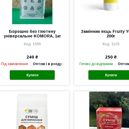
Борошно без глютену
Замінник яєць Fruity 
універсальне KOMORA, 1кг
200г
1555
1129
240 ₴
250 ₴
Під замовлення
Оптом і в роздріб
Готово до відправки
Оптом
Купити
Купити