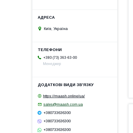
Київ, Україна
+380 (73) 363-63-00
Менеджер
https://maash.online/ua/
sales@maash.com.ua
+380733636300
+380733636300
+380733636300