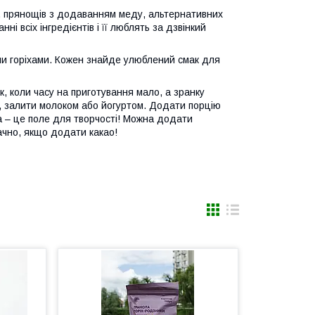
іння, прянощів з додаванням меду, альтернативних
ні всіх інгредієнтів і її люблять за дзвінкий
и чи горіхами. Кожен знайде улюблений смак для
 коли часу на приготування мало, а зранку
у, залити молоком або йогуртом. Додати порцію
ла – це поле для творчості! Можна додати
ачно, якщо додати какао!