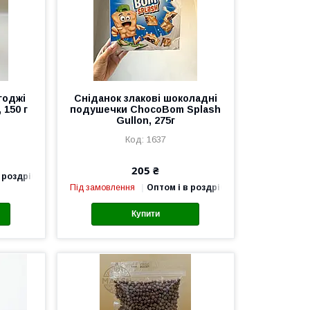
годжі
Сніданок злакові шоколадні
 150 г
подушечки ChocoBom Splash
Gullon, 275г
1637
205 ₴
 роздріб
Під замовлення
Оптом і в роздріб
Купити