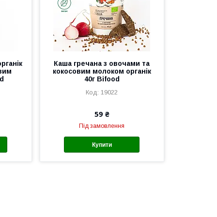
рганік
Каша гречана з овочами та
овим
кокосовим молоком органік
od
40г Bifood
19022
59 ₴
Під замовлення
Купити