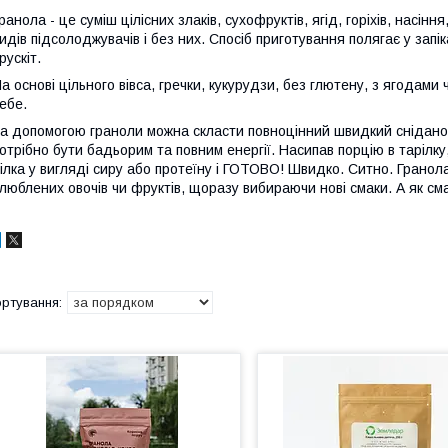
ранола - це суміш цілісних злаків, сухофруктів, ягід, горіхів, нас
идів підсолоджувачів і без них. Спосіб приготування полягає у запікан
рускіт.
а основі цільного вівса, гречки, кукурудзи, без глютену, з ягодам
ебе.
а допомогою граноли можна скласти повноцінний швидкий сніданок,
отрібно бути бадьорим та повним енергії. Насипав порцію в тарілк
ілка у вигляді сиру або протеїну і ГОТОВО! Швидко. Ситно. Грано
люблених овочів чи фруктів, щоразу вибираючи нові смаки. А як см