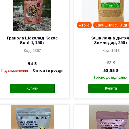
–15%
Залишилось 3 дн
Гранола Шоколад Кокос
Каша лляна дитя
Sunfill, 150 г
Земледар, 250 г
1367
1618
63 ₴
94 ₴
53,55 ₴
Під замовлення
Оптом і в роздріб
Готово до відправки
Купити
Купити