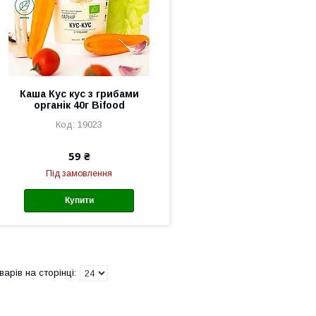
Каша Кус кус з грибами
органік 40г Bifood
19023
59 ₴
Під замовлення
Купити