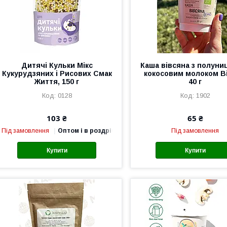
Дитячі Кульки Мікс
Каша вівсяна з полуни
Кукурудзяних і Рисових Смак
кокосовим молоком Bi
Життя, 150 г
40 г
0128
1902
103 ₴
65 ₴
Під замовлення
Оптом і в роздріб
Під замовлення
Купити
Купити