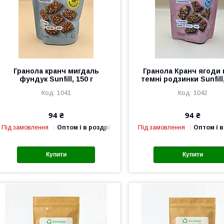
Гранола кранч мигдаль
Гранола Кранч ягоди 
фундук Sunfill, 150 г
темні родзинки Sunfill,
1041
1042
94 ₴
94 ₴
Під замовлення
Оптом і в роздріб
Під замовлення
Оптом і в
Купити
Купити