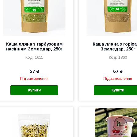
Каша лляна з гарбузовим
Каша лляна з горіх
насінням Земледар, 250г
Земледар, 250г
1611
1860
57 ₴
67 ₴
Під замовлення
Під замовлення
Купити
Купити