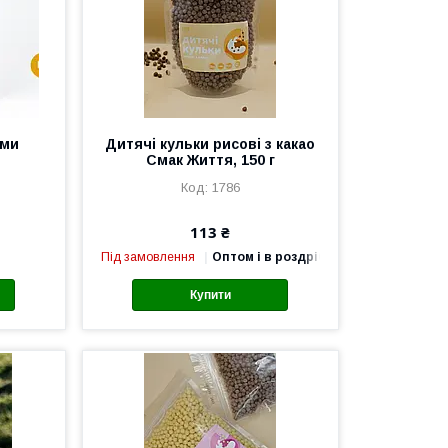
ами
Дитячі кульки рисові з какао
Смак Життя, 150 г
1786
113 ₴
Під замовлення
Оптом і в роздріб
Купити