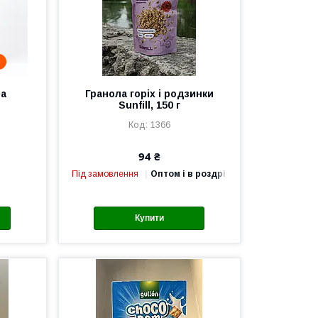
і
ча
Гранола горіх і родзинки
Sunfill, 150 г
1366
94 ₴
Під замовлення
Оптом і в роздріб
Купити