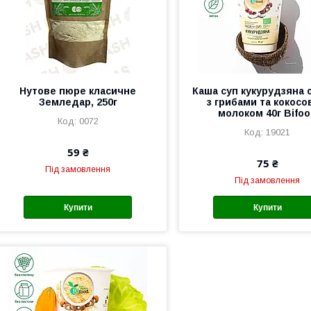
Нутове пюре класичне
Каша суп кукурудзяна о
Земледар, 250г
з грибами та кокос
молоком 40г Bifo
0072
19021
59 ₴
75 ₴
Під замовлення
Під замовлення
Купити
Купити