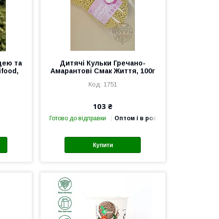
цею та
Дитячі Кульки Гречано-
food,
Амарантові Смак Життя, 100г
1751
103 ₴
Готово до відправки
Оптом і в роздріб
Купити