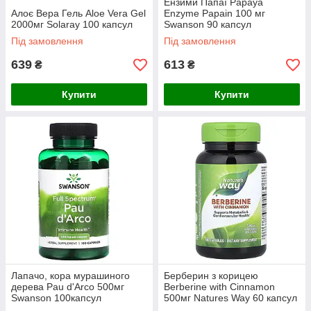
Ензими Папаї Papaya
Алоє Вера Гель Aloe Vera Gel
Enzyme Papain 100 мг
2000мг Solaray 100 капсул
Swanson 90 капсул
Під замовлення
Під замовлення
639
613
₴
₴
Купити
Купити
Лапачо, кора мурашиного
Берберин з корицею
дерева Pau d'Arco 500мг
Berberine with Cinnamon
Swanson 100капсул
500мг Natures Way 60 капсул