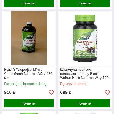
Купити
Купити
Рідкий Хлорофіл М'ята
Шкарлупа чорного
Chlorofresh Nature's Way 480
волоського горіху Black
мл
Walnut Hulls Natures Way 100
vcaps
Готово до відправки 1 од.
Під замовлення
916
689
₴
₴
Купити
Купити