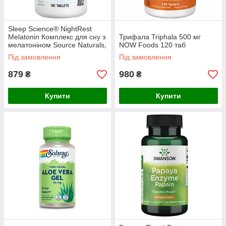
Sleep Science® NightRest
Melatonin Комплекс для сну з
Трифала Triphala 500 мг
мелатоніном Source Naturals,
NOW Foods 120 таб
100 табл
Під замовлення
Під замовлення
879
980
₴
₴
Купити
Купити