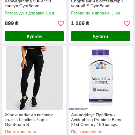
Ashwagandha 500мг 90
Спортивний бюстгальтер FIT
капсул GymBeam
чорний S GymBeam
Готово до відправки 1 од.
Готово до відправки 1 од.
899
1 209
₴
₴
Купити
Купити
Жіночі легінси з високою
Ацидофілус Пробіотик
талією Limitless Чорні
Acidophilus Probiotic Blend
GymBeam S
21st Century 150 капсул
Під замовлення
Під замовлення