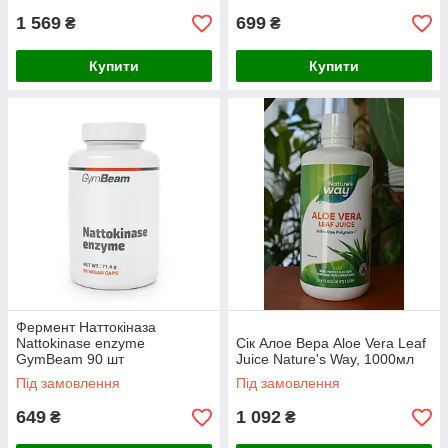
1 569
699
₴
₴
Купити
Купити
Фермент Наттокіназа
Nattokinase enzyme
Сік Алое Вера Aloe Vera Leaf
GymBeam 90 шт
Juice Nature's Way, 1000мл
Під замовлення
Під замовлення
649
1 092
₴
₴