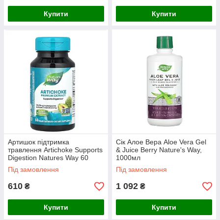
Купити
Купити
Артишок підтримка
Сік Алое Вера Aloe Vera Gel
травлення Artichoke Supports
& Juice Berry Nature's Way,
Digestion Natures Way 60
1000мл
капсул
Під замовлення
Під замовлення
610
1 092
₴
₴
Купити
Купити