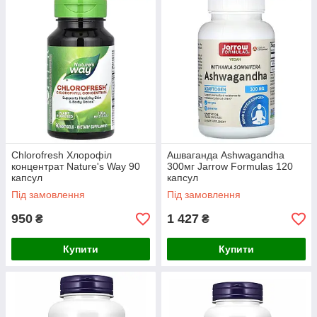
Chlorofresh Хлорофіл
Ашваганда Ashwagandha
концентрат Nature's Way 90
300мг Jarrow Formulas 120
капсул
капсул
Під замовлення
Під замовлення
950
1 427
₴
₴
Купити
Купити