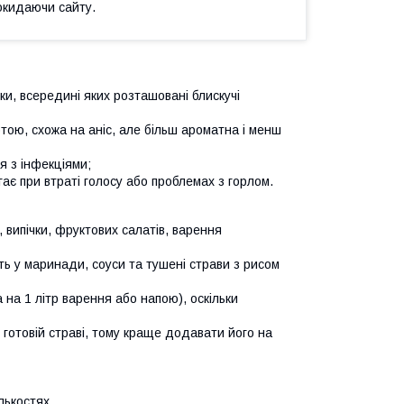
окидаючи сайту.
чки, всередині яких розташовані блискучі
тою, схожа на аніс, але більш ароматна і менш
я з інфекціями;
ає при втраті голосу або проблемах з горлом.
 випічки, фруктових салатів, варення
ть у маринади, соуси та тушені страви з рисом
 на 1 літр варення або напою), оскільки
в готовій страві, тому краще додавати його на
лькостях.