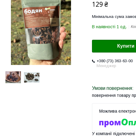
129 ₴
Мінімальна сума замов
В наявності 1 од.
Ко
Купити
+380 (73) 363-63-00
Менеджер
повернення товару п
У компанії підключені