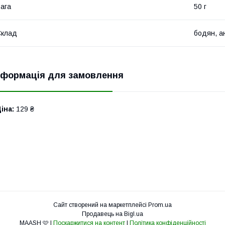
ага
50 г
Склад
бодян, а
нформація для замовлення
іна:
129 ₴
Сайт створений на маркетплейсі
Prom.ua
Продавець на Bigl.ua
MAASH 🩷 |
Поскаржитися на контент
|
Політика конфіденційності