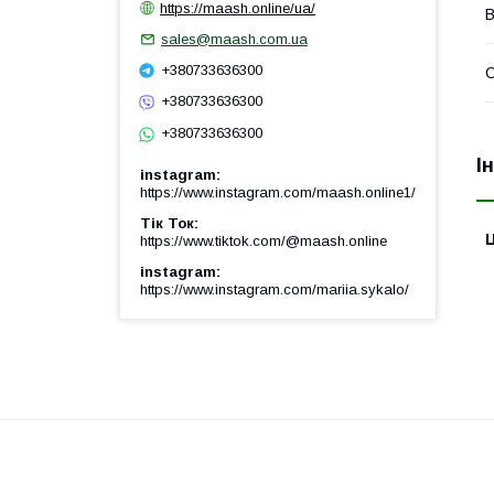
https://maash.online/ua/
В
sales@maash.com.ua
+380733636300
+380733636300
+380733636300
І
instagram
https://www.instagram.com/maash.online1/
Тік Ток
Ц
https://www.tiktok.com/@maash.online
instagram
https://www.instagram.com/mariia.sykalo/