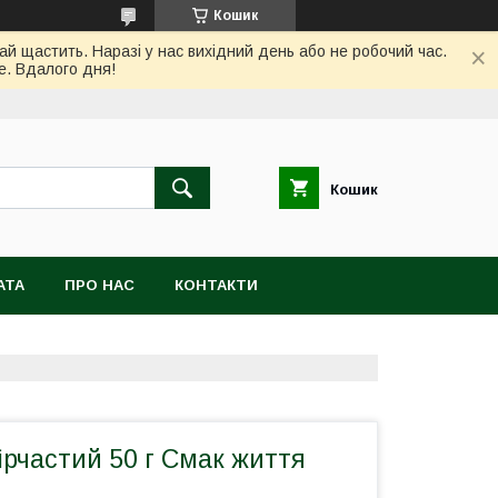
Кошик
ай щастить. Наразі у нас вихідний день або не робочий час.
е. Вдалого дня!
Кошик
АТА
ПРО НАС
КОНТАКТИ
зірчастий 50 г Смак життя