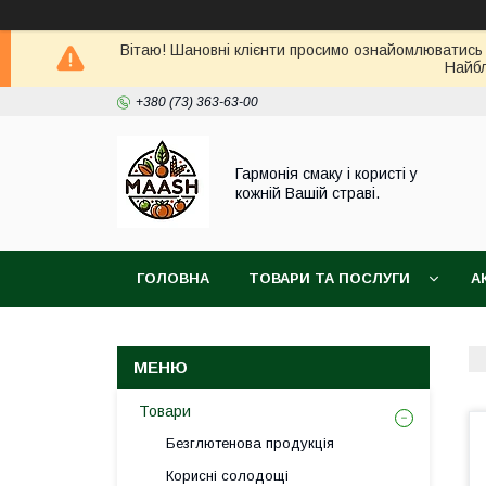
Вітаю! Шановні клієнти просимо ознайомлюватись 
Найбл
+380 (73) 363-63-00
Гармонія смаку і користі у
кожній Вашій страві.
ГОЛОВНА
ТОВАРИ ТА ПОСЛУГИ
А
ВІДГУКИ
ПОВЕРНЕННЯ ТА ОБМІН ТОВАРУ
Товари
Безглютенова продукція
Корисні солодощі