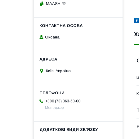
MAASH 🩷
Х
Оксана
Київ, Україна
В
К
+380 (73) 363-63-00
Менеджер
Т
У