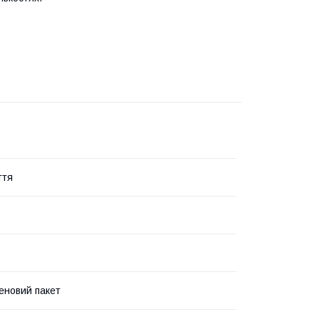
ття
еновий пакет