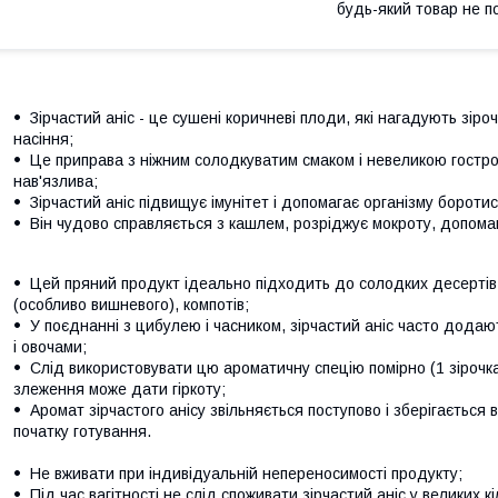
будь-який товар не п
Зірчастий аніс - це сушені коричневі плоди, які нагадують зіро
насіння;
Це приправа з ніжним солодкуватим смаком і невеликою гостро
нав'язлива;
Зірчастий аніс підвищує імунітет і допомагає організму боротис
Він чудово справляється з кашлем, розріджує мокроту, допомаг
Цей пряний продукт ідеально підходить до солодких десертів,
(особливо вишневого), компотів;
У поєднанні з цибулею і часником, зірчастий аніс часто додаю
і овочами;
Слід використовувати цю ароматичну спецію помірно (1 зірочка
злеження може дати гіркоту;
Аромат зірчастого анісу звільняється поступово і зберігається 
початку готування.
Не вживати при індивідуальній непереносимості продукту;
Під час вагітності не слід споживати зірчастий аніс у великих кі