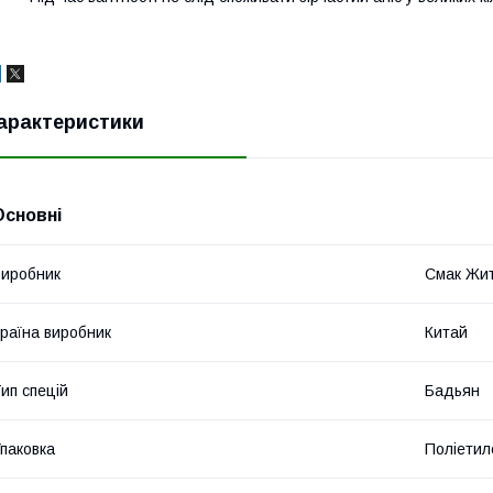
арактеристики
Основні
иробник
Смак Жи
раїна виробник
Китай
ип спецій
Бадьян
паковка
Поліетил