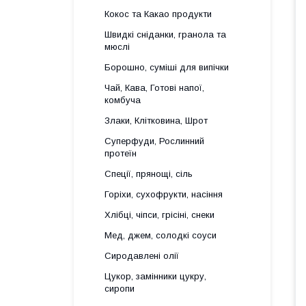
Кокос та Какао продукти
Швидкі сніданки, гранола та
мюслі
Борошно, суміші для випічки
Чай, Кава, Готові напої,
комбуча
Злаки, Клітковина, Шрот
Суперфуди, Рослинний
протеїн
Спеції, прянощі, сіль
Горіхи, сухофрукти, насіння
Хлібці, чіпси, грісіні, снеки
Мед, джем, солодкі соуси
Сиродавлені олії
Цукор, замінники цукру,
сиропи