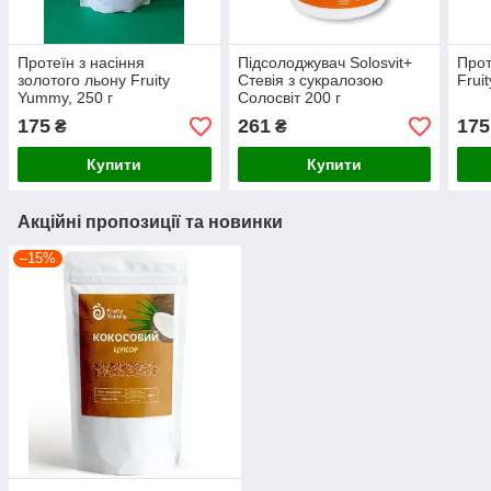
Протеїн з насіння
Підсолоджувач Solosvit+
Прот
золотого льону Fruity
Стевія з сукралозою
Frui
Yummy, 250 г
Солосвіт 200 г
175
261
175
₴
₴
Купити
Купити
Акційні пропозиції та новинки
–15%