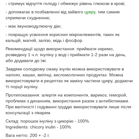
- стримує відчуття голоду і обмежує рівень глюкози в крові;
- допомагає в позбавленні від зайвого
цукру
, тим самим
сприяючи схудненню;
- має імуномодулюючу дію;
- покращує усвоєння корисних мікроелементів, таких як
кальцій, магній, залізо, мідь і фосфор.
Рекомендації щодо використання: приймати окремо,
розведену 1 ч.л. інуліну у воді і приймати 1-2 рази на день,
або додавати до їжі.
Завдяки солодкому смаку інулін можна використовувати в
напоях, кашах, випічці, кисломолочних продуктах. Можна
використовувати в рецептах як заміну частини цукру, додаючи
⅓ порції інуліну.
Протипоказання: алергія на компоненти, варикоз, геморой,
проблеми з диханням, використання разом з антибіотиками.
При вагітності і годуванні груддю використовувати лише після
консультації з лікарем.
Склад: порошок інуліну з цикорію - 100%.
Ingredients: chicory inulin - 100%.
Вага нетто: 200 + -2 г.