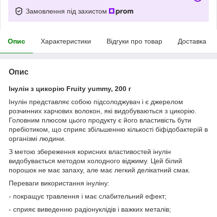
Замовлення під захистом
Опис
Характеристики
Відгуки про товар
Доставка
Опис
Інулін з цикорію Fruity yummy, 200 г
Інулін представляє собою підсолоджувач і є джерелом
розчинних харчових волокон, які видобуваються з цикорію.
Головним плюсом цього продукту є його властивість бути
пребіотиком, що сприяє збільшенню кількості біфідобактерій в
організмі людини.
З метою збереження корисних властивостей інулін
видобувається методом холодного віджиму. Цей білий
порошок не має запаху, але має легкий делікатний смак.
Переваги використання інуліну:
- покращує травлення і має слабительний ефект;
- сприяє виведенню радіонуклідів і важких металів;