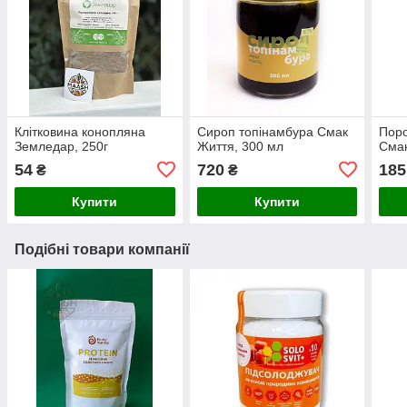
Клітковина конопляна
Сироп топінамбура Смак
Поро
Земледар, 250г
Життя, 300 мл
Смак
54
720
185
₴
₴
Купити
Купити
Подібні товари компанії