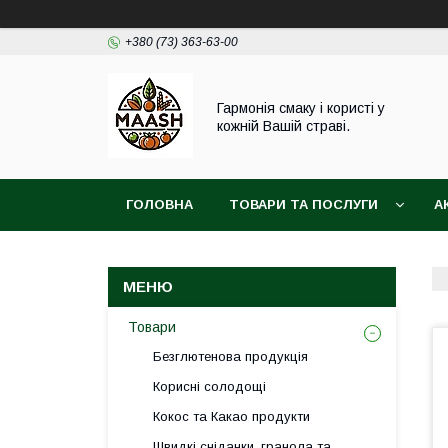
+380 (73) 363-63-00
Гармонія смаку і користі у
кожній Вашій страві.
ГОЛОВНА
ТОВАРИ ТА ПОСЛУГИ
А
ВІДГУКИ
ПОВЕРНЕННЯ ТА ОБМІН ТОВАРУ
Товари
Безглютенова продукція
Корисні солодощі
Кокос та Какао продукти
Швидкі сніданки, гранола та