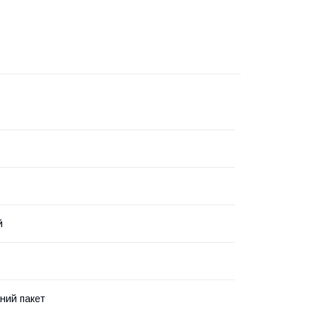
й
ний пакет