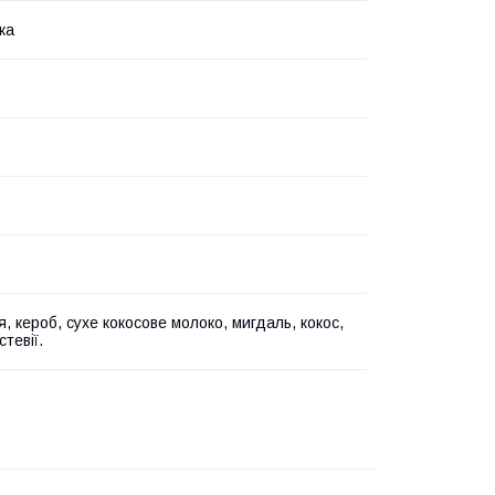
ка
я, кероб, сухе кокосове молоко, мигдаль, кокос,
стевії.