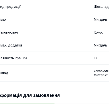
ид продукції
Шоколад
Смак
Мигдаль
Наповнювач
Кокос
мак, додатки
Мигдаль
аявність іграшки
Ні
какао-олі
Склад
екстракт 
нформація для замовлення