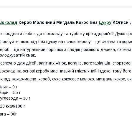
Шоколад
Кероб Молочний Мигдаль Кокос Без
Цукру
KOrисні,
к поєднати любов до шоколаду та турботу про здоров'я? Дуже пр
пробуйте шоколад без цукру на основі керобу – це смачна та кор
ероб – це натуральний порошок з плодів рожевого дерева, схожий 
олодкуватий смак.
езпечно для дітей, вагітних жінок, веганів, вегетаріанців, спортсме
околад на основі керобу має низький глікемічний індекс, тому його 
клад: какао-масло, кероб, сухе кокосове молоко, мигдаль, кокос, екс
ілки – 9 г
ири – 55 г
углеводи – 30 г
23 ккал/100 г
ага – 90г