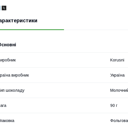
арактеристики
Основні
иробник
Korusni
раїна виробник
Україна
ип шоколаду
Молочни
ага
90 г
паковка
Фольгова