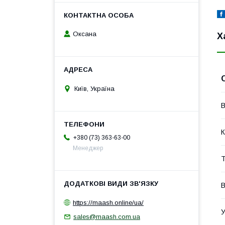
Оксана
Х
Київ, Україна
В
К
+380 (73) 363-63-00
Менеджер
Т
В
https://maash.online/ua/
У
sales@maash.com.ua