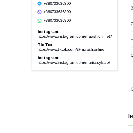
+380733636300
В
+380733636300
+380733636300
instagram
https://www.instagram.com/maash.online1/
Тік Ток
https://www.tiktok.com/@maash.online
С
instagram
https://www.instagram.com/mariia.sykalo/
Н
І