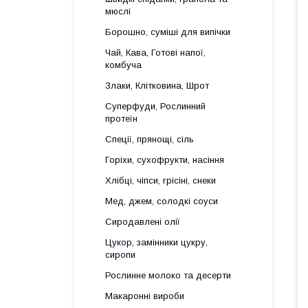
мюслі
Борошно, суміші для випічки
Чай, Кава, Готові напої,
комбуча
Злаки, Клітковина, Шрот
Суперфуди, Рослинний
протеїн
Спеції, прянощі, сіль
Горіхи, сухофрукти, насіння
Хлібці, чіпси, грісіні, снеки
Мед, джем, солодкі соуси
Сиродавлені олії
Цукор, замінники цукру,
сиропи
Рослинне молоко та десерти
Макаронні вироби