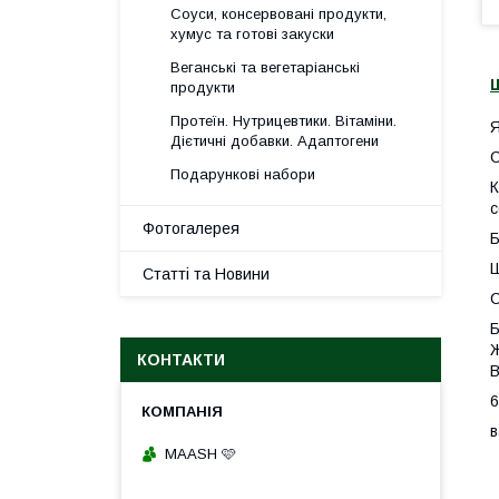
Соуси, консервовані продукти,
хумус та готові закуски
Веганські та вегетаріанські
продукти
Протеїн. Нутрицевтики. Вітаміни.
Я
Дієтичні добавки. Адаптогени
С
Подарункові набори
К
с
Фотогалерея
Б
Ш
Статті та Новини
С
Б
Ж
КОНТАКТИ
В
6
в
MAASH 🩷