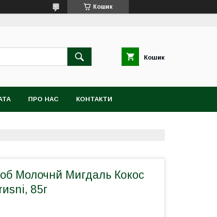
Кошик
Кошик
АТА
ПРО НАС
КОНТАКТИ
об Молочнй Мигдаль Кокос
иsni, 85г