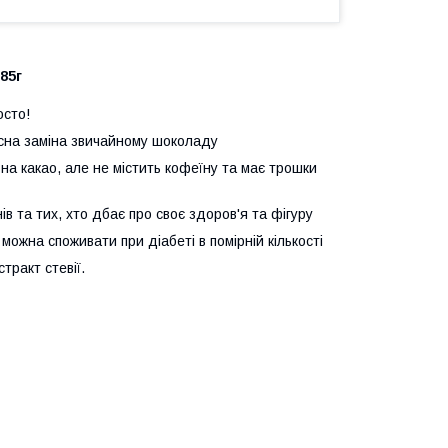
 85г
осто!
исна заміна звичайному шоколаду
на какао, але не містить кофеїну та має трошки
нів та тих, хто дбає про своє здоров'я та фігуру
можна споживати при діабеті в помірній кількості
тракт стевії.