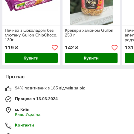
Печиво з шоколадом без
Крекери хамоном Gullon,
Печи
глютену Gullon ChipChoco,
250 г
апел
130г
родз
Gull
119
142
131
₴
₴
Купити
Купити
Про нас
94% позитивних з 185 відгуків за рік
Працює з 13.03.2024
м. Київ
Київ, Україна
Контакти