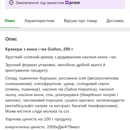
Замовлення під захистом
Опис
Характеристики
Відгуки про товар
Доставка
Опис
Крекери з кіноа і чіа Gullon, 250 г
Хрусткий солений крекер з додаванням насіння кіноа і чіа.
Зручний формат упаковки, запобігає дрібній крихті й
крихтуванню продукту.
Склад: пшеничне борошно, рослинна олія (високоолеїнова
соняшникова), олігофруктоза, цукор, солодовий сироп
(ячмінь, пшениця), насіння чіа (Salvia hispanica), насіння
льону, насіння кіноа, сіль, розпушувачі (бікарбонат натрію і
амонію), часниковий порошок, сушені орегано, антиоксиданти
(метабісульфіт натрію та екстракт, багатий токоферолами).
Може містити сліди молока та сої.
Харчова цінність на 100 г продукту:
енергетична цінність: 2006кДж/479ккал