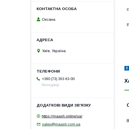
В
с
Оксана
Я
Р
Київ, Україна
+380 (73) 363-63-00
Х
Менеджер
https://maash.online/ua/
В
sales@maash.com.ua