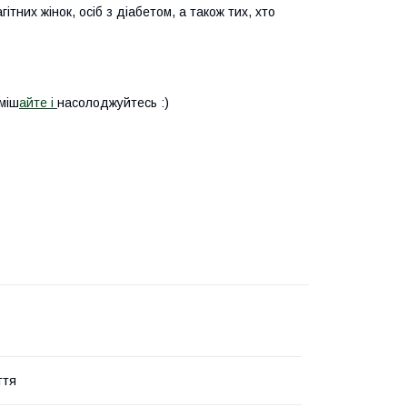
них жінок, осіб з діабетом, а також тих, хто
міш
айте і
насолоджуйтесь :)
ття