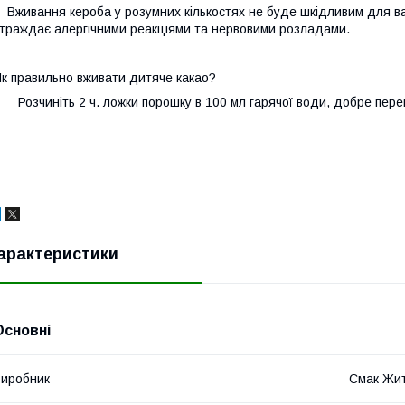
живання кероба у розумних кількостях не буде шкідливим для вагіт
траждає алергічними реакціями та нервовими розладами.
к правильно вживати дитяче какао?
озчиніть 2 ч. ложки порошку в 100 мл гарячої води, добре пере
арактеристики
Основні
иробник
Смак Жи