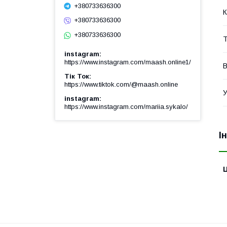
+380733636300
К
+380733636300
+380733636300
Т
instagram
https://www.instagram.com/maash.online1/
В
Тік Ток
https://www.tiktok.com/@maash.online
У
instagram
https://www.instagram.com/mariia.sykalo/
І
Ц