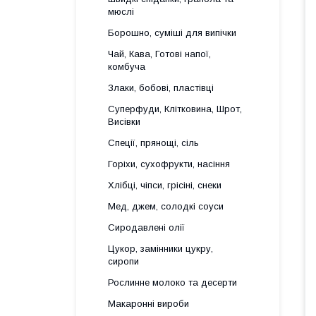
мюслі
Борошно, суміші для випічки
Чай, Кава, Готові напої,
комбуча
Злаки, бобові, пластівці
Суперфуди, Клітковина, Шрот,
Висівки
Спеції, прянощі, сіль
Горіхи, сухофрукти, насіння
Хлібці, чіпси, грісіні, снеки
Мед, джем, солодкі соуси
Сиродавлені олії
Цукор, замінники цукру,
сиропи
Рослинне молоко та десерти
Макаронні вироби