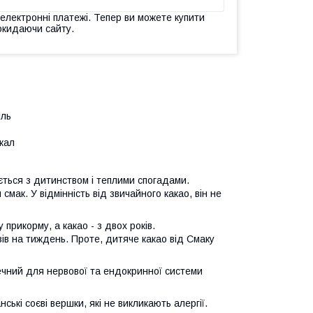
 електронні платежі. Тепер ви можете купити
окидаючи сайту.
іль
ккал
ться з дитинством і теплими спогадами.
к. У відмінність від звичайного какао, він не
рикорму, а какао - з двох років.
ів на тиждень. Проте, дитяче какао від Смаку
ечний для нервової та ендокринної системи
ькі соєві вершки, які не викликають алергії.