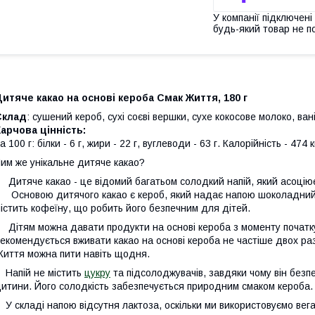
У компанії підключені
будь-який товар не п
итяче какао на основі кероба Смак Життя, 180 г
Склад
: сушений кероб, сухі соєві вершки, сухе кокосове молоко, ван
арчова цінність:
а 100 г: білки - 6 г, жири - 22 г, вуглеводи - 63 г. Калорійність - 474 
им же унікальне дитяче какао?
итяче какао - це відомий багатьом солодкий напій, який асоціює
сновою дитячого какао є кероб, який надає напою шоколадний сма
істить кофеїну, що робить його безпечним для дітей.
ітям можна давати продукти на основі кероба з моменту початку п
екомендується вживати какао на основі кероба не частіше двох раз
иття можна пити навіть щодня.
апій не містить
цукру
та підсолоджувачів, завдяки чому він безп
итини. Його солодкість забезпечується природним смаком кероба.
 складі напою відсутня лактоза, оскільки ми використовуємо веганс