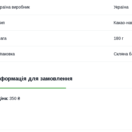
раїна виробник
Україна
ип
Какао-на
ага
180 г
паковка
Скляна б
нформація для замовлення
іна:
350 ₴