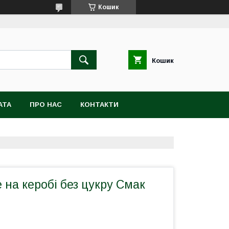
Кошик
Кошик
АТА
ПРО НАС
КОНТАКТИ
 на керобі без цукру Смак