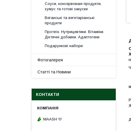
Соуси, консервовані продукти,
хумус та готові закуски
Веганські та вегетаріанські
продукти
Протеїн. Нутрицевтики. Вітаміни.
Дієтичні добавки. Адаптогени
Д
Подарункові набори
Х
н
Фотогалерея
Ч
Статті та Новини
Д
О
м
Д
КОНТАКТИ
Р
Ж
Н
д
MAASH 🩷
У