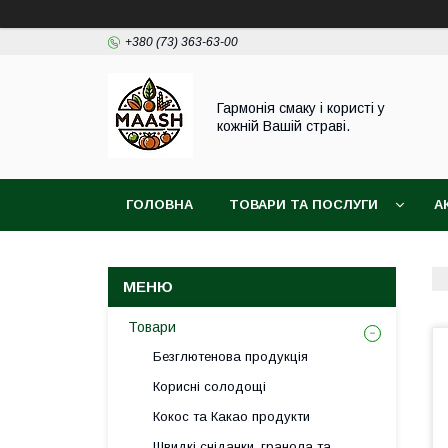
+380 (73) 363-63-00
Гармонія смаку і користі у
кожній Вашій страві.
ГОЛОВНА
ТОВАРИ ТА ПОСЛУГИ
А
ВІДГУКИ
ПОВЕРНЕННЯ ТА ОБМІН ТОВАРУ
Товари
Безглютенова продукція
Корисні солодощі
Кокос та Какао продукти
Швидкі сніданки, гранола та