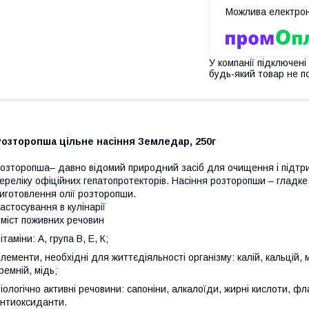
У компанії підключені
будь-який товар не п
Розторопша цільне насіння Земледар, 250г
озторопша– давно відомий природний засіб для очищення і підтри
ереліку офіційних гепатопротекторів. Насіння розторопши – гладке
иготовлення олії розторопши.
астосування в кулінарії
міст поживних речовин
ітаміни: А, група В, Е, К;
лементи, необхідні для життєдіяльності організму: калій, кальцій, м
ремній, мідь;
іологічно активні речовини: сапоніни, алкалоїди, жирні кислоти, ф
нтиоксиданти.