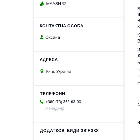
MAASH 🩷
Б
Ж
В
К
К
Оксана
В
З
д
Р
ч
Київ, Україна
з
П
В
З
+380 (73) 363-63-00
с
Менеджер
П
П
н
П
П