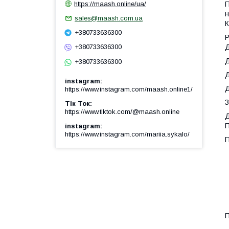
https://maash.online/ua/
П
н
sales@maash.com.ua
К
+380733636300
Р
+380733636300
Д
Д
+380733636300
Д
instagram
Д
https://www.instagram.com/maash.online1/
З
Тік Ток
https://www.tiktok.com/@maash.online
Д
П
instagram
https://www.instagram.com/mariia.sykalo/
П
-
–
-
-
–
-
П