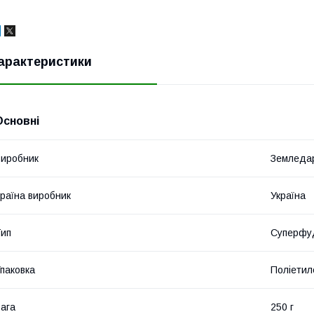
арактеристики
Основні
иробник
Земледа
раїна виробник
Україна
ип
Суперфу
паковка
Поліетил
ага
250 г