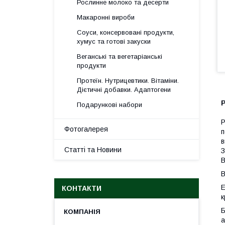
Рослинне молоко та десерти
Макаронні вироби
Соуси, консервовані продукти,
хумус та готові закуски
Веганські та вегетаріанські
продукти
Протеїн. Нутрицевтики. Вітаміни.
Дієтичні добавки. Адаптогени
Подарункові набори
Р
Фотогалерея
п
в
Статті та Новини
З
В
В
Е
КОНТАКТИ
к
Б
а