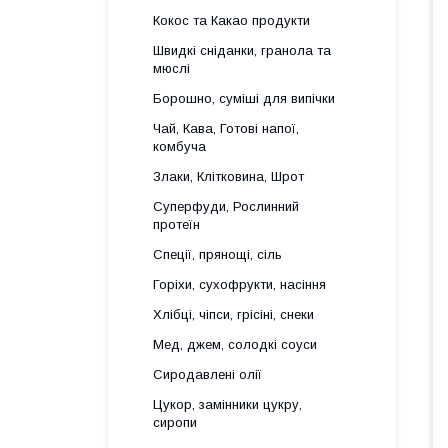
Кокос та Какао продукти
Швидкі сніданки, гранола та
мюслі
Борошно, суміші для випічки
Чай, Кава, Готові напої,
комбуча
Злаки, Клітковина, Шрот
Суперфуди, Рослинний
протеїн
Спеції, прянощі, сіль
Горіхи, сухофрукти, насіння
Хлібці, чіпси, грісіні, снеки
Мед, джем, солодкі соуси
Сиродавлені олії
Цукор, замінники цукру,
сиропи