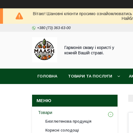
Вітаю! Шановні клієнти просимо ознайомлюватись 
Найбл
+380 (73) 363-63-00
Гармонія смаку і користі у
кожній Вашій страві.
ГОЛОВНА
ТОВАРИ ТА ПОСЛУГИ
А
ВІДГУКИ
ПОВЕРНЕННЯ ТА ОБМІН ТОВАРУ
Товари
Безглютенова продукція
Корисні солодощі