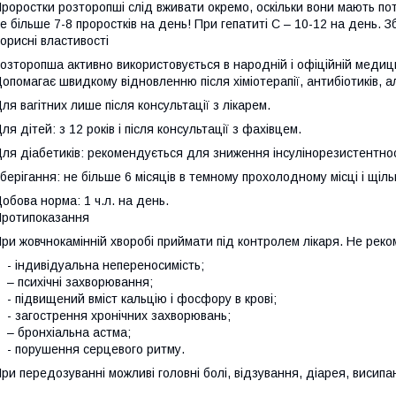
ророcтки розторопші слід вживати окремо, оскільки вони мають п
е більше 7-8 проростків на день! При гепатиті С – 10-12 на день. З
орисні властивості
озторопша активно використовується в народній і офіційній медиц
опомагає швидкому відновленню після хіміотерапії, антибіотиків, ал
ля вагітних лише після консультації з лікарем.
ля дітей: з 12 років і після консультації з фахівцем.
ля діабетиків: рекомендується для зниження інсулінорезистентнос
берігання: не більше 6 місяців в темному прохолодному місці і щільн
обова норма: 1 ч.л. на день.
ротипоказання
ри жовчнокамінній хворобі приймати під контролем лікаря. Не рек
 індивідуальна непереносимість;
 психічні захворювання;
 підвищений вміст кальцію і фосфору в крові;
 загострення хронічних захворювань;
 бронхіальна астма;
 порушення серцевого ритму.
ри передозуванні можливі головні болі, відзування, діарея, висипа