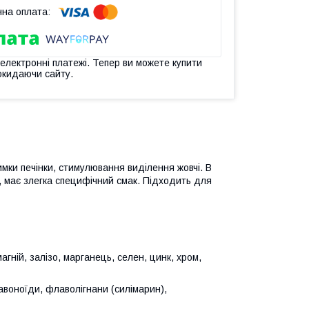
 електронні платежі. Тепер ви можете купити
окидаючи сайту.
мки печінки, стимулювання виділення жовчі. В
, має злегка специфічний смак. Підходить для
агній, залізо, марганець, селен, цинк, хром,
лавоноїди, флаволігнани (силімарин),