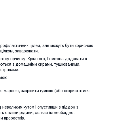
профілактичних цілей, але можуть бути корисною
цілком, заварювати.
тну гірчинку. Крім того, їх можна додавати в
нуються з домашніми сирами, тушкованими,
 стравами.
емою:
ю марлею, закріпити гумкою (або скористатися
невеликим кутом і опустивши в піддон з
ь стільки рідини, скільки їм необхідно.
и проростків.