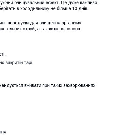
отужний очищувальний ефект. Це дуже важливо:
берігати в холодильнику не більше 10 днів.
ині, передусім для очищення організму.
когольних отруй, а також після пологів.
ті.
о закритій тарі.
омендується вживати при таких захворюваннях:
ння.