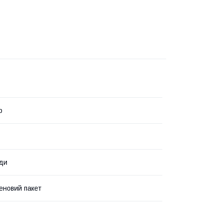
р
ди
еновий пакет