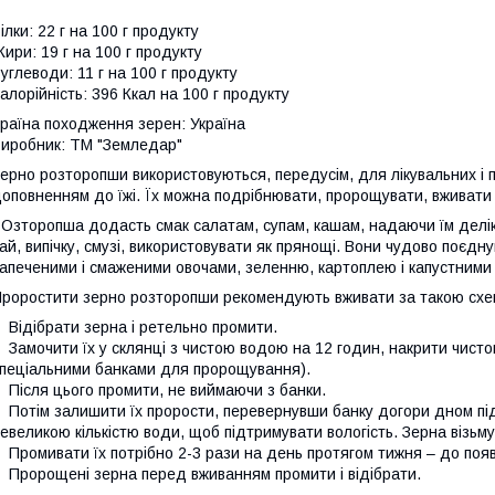
ілки: 22 г на 100 г продукту
ири: 19 г на 100 г продукту
углеводи: 11 г на 100 г продукту
алорійність: 396 Ккал на 100 г продукту
раїна походження зерен: Україна
иробник: ТМ "Земледар"
ерно розторопши використовуються, передусім, для лікувальних і 
оповненням до їжі. Їх можна подрібнювати, пророщувати, вживати 
Озторопша додасть смак салатам, супам, кашам, надаючи їм деліка
ай, випічку, смузі, використовувати як прянощі. Вони чудово поєд
апеченими і смаженими овочами, зеленню, картоплею і капустними
роростити зерно розторопши рекомендують вживати за такою сх
ідібрати зерна і ретельно промити.
амочити їх у склянці з чистою водою на 12 годин, накрити чисто
пеціальними банками для пророщування).
ісля цього промити, не виймаючи з банки.
отім залишити їх прорости, перевернувши банку догори дном під 
евеликою кількістю води, щоб підтримувати вологість. Зерна візьмут
ромивати їх потрібно 2-3 рази на день протягом тижня – до появ
ророщені зерна перед вживанням промити і відібрати.