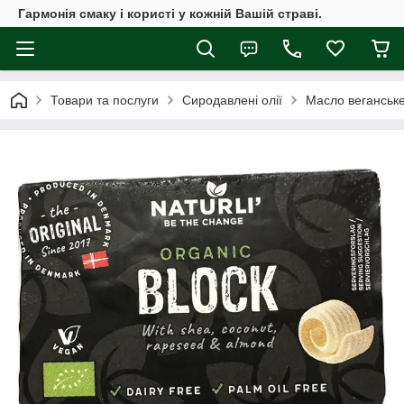
Гармонія смаку і користі у кожній Вашій страві.
Товари та послуги
Сиродавлені олії
Масло веганське 