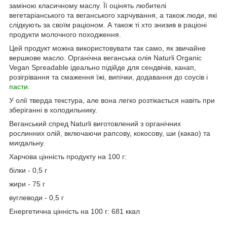
заміною класичному маслу. Її оцінять любителі
вегетаріанського та веганського харчування, а також люди, які
слідкують за своїм раціоном. А також ті хто знизив в раціоні
продукти молочного походження.
Цей продукт можна використовувати так само, як звичайне
вершкове масло. Органічна веганська олія Naturli Organic
Vegan Spreadable ідеально підійде для сендвічів, канап,
розігрівання та смаження їжі, випічки, додавання до соусів і
пасти
.
У олії тверда текстура, але вона легко розтікається навіть при
зберіганні в холодильнику.
Веганський спред Naturli виготовлений з органічних
рослинних олій, включаючи рапсову, кокосову, ши (какао) та
мигдальну.
Харчова цінність продукту на 100 г:
білки - 0,5 г
жири - 75 г
вуглеводи - 0,5 г
Енергетична цінність на 100 г: 681 ккал