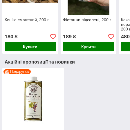
Кеш'ю смажений, 200 г
Фісташки підсолені, 200 г
Кака
нера
200 
180
189
480
₴
₴
Купити
Купити
Акційні пропозиції та новинки
Подарунок