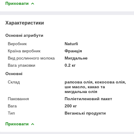
Приховати
Характеристики
Основні атрибути
Виробник
Naturli
Країна виробник
Франція
Вид рослинного молока
Мигдальне
Вага упаковки
0.2 кг
Основні
Склад
рапсова олія, кокосова олія,
ши масло, какао та
мигдальна олія
Паковання
Поліетиленовий пакет
Вага
200 кг
Тип
Веганські продукти
Приховати