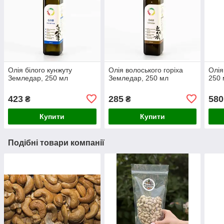
Олія білого кунжуту
Олія волоського горіха
Олія
Земледар, 250 мл
Земледар, 250 мл
250 
423
285
580
₴
₴
Купити
Купити
Подібні товари компанії