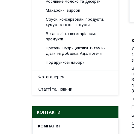
Рослинне молоко та десерти
Макаронні вироби
Соуси, консервовані продукти,
хумус та готові закуски
Веганські та вегетаріанські
продукти
К
Протеїн. Нутрицевтики. Вітаміни.
Д
Дієтичні добавки. Адаптогени
1
в
Подарункові набори
В
п
Фотогалерея
З
п
Статті та Новини
З
О
П
КОНТАКТИ
Б
О
П