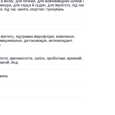
а мозку, для печінки, для жовчовивідних шляхів і
міхура, для серця й судин, для імунітету, під час
я, під час занять спортом і тренувань
 апетиту, підтримка мікрофлори, комплексні,
зміцнювальні, детоксикація, антиоксидант,
я
лоти, амінокислоти, залізо, пробіотики, кремний,
магній, йод
жень