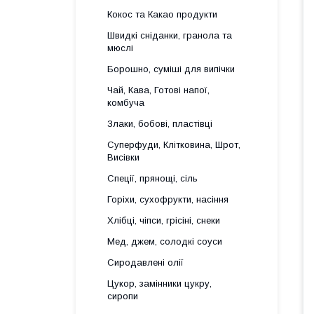
Кокос та Какао продукти
Швидкі сніданки, гранола та
мюслі
Борошно, суміші для випічки
Чай, Кава, Готові напої,
комбуча
Злаки, бобові, пластівці
Суперфуди, Клітковина, Шрот,
Висівки
Спеції, прянощі, сіль
Горіхи, сухофрукти, насіння
Хлібці, чіпси, грісіні, снеки
Мед, джем, солодкі соуси
Сиродавлені олії
Цукор, замінники цукру,
сиропи