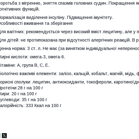
оротьба з мігренню, зняття спазмів головних судин. Покращення я
огнітивних функцій.
ормалізація виділення інсуліну. Підвищення імунітету.
собливості вживання та зберігання
ля вагітних: рекомендується через високий вміст лецитину, але у п
ля дітей: не протипоказана при відсутності алергічних реакцій. В р
енна норма: 3 ст. л. Не має (за винятком індивідуальної неперенос
ирні кислоти: омега-3, омега-6.
ітаміни: A, група B, C, E.
іологічно важливі елементи: залізо, кальцій, кобальт, магній, мідь,
орисні сполуки: лецитин, антиоксиданти, токофероли, каротиноїди
ротеїни:28 г на 100 г
ири: 20 г на 100 г
углеводи: 35 г на 100 г
алорійність: 333 Ккал на 100 г