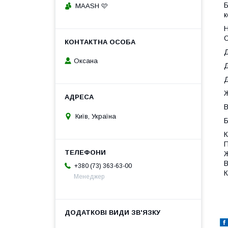
Б
MAASH 🩷
к
Н
О
Д
Оксана
Д
Д
Ж
В
Київ, Україна
Б
К
П
Ж
В
+380 (73) 363-63-00
К
Менеджер