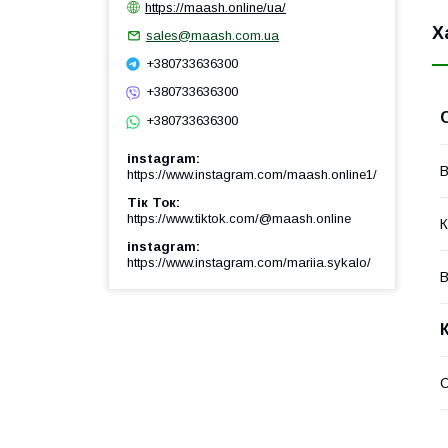
https://maash.online/ua/
Х
sales@maash.com.ua
+380733636300
+380733636300
+380733636300
instagram
В
https://www.instagram.com/maash.online1/
Тік Ток
https://www.tiktok.com/@maash.online
К
instagram
https://www.instagram.com/mariia.sykalo/
В