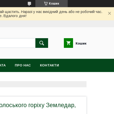
Кошик
ай щастить. Наразі у нас вихідний день або не робочий час.
е. Вдалого дня!
Кошик
АТА
ПРО НАС
КОНТАКТИ
олоського горіху Земледар,