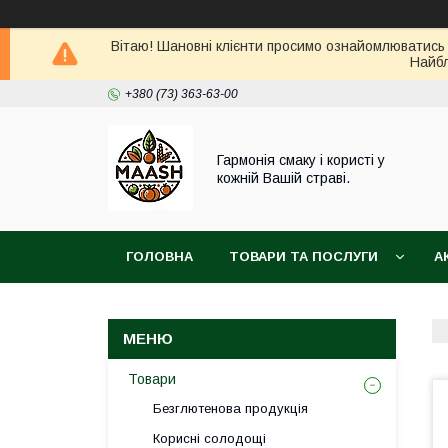
Вітаю! Шановні клієнти просимо ознайомлюватись 
Найбл
+380 (73) 363-63-00
Гармонія смаку і користі у
кожній Вашій страві.
ГОЛОВНА
ТОВАРИ ТА ПОСЛУГИ
А
ВІДГУКИ
ПОВЕРНЕННЯ ТА ОБМІН ТОВАРУ
Товари
Безглютенова продукція
Корисні солодощі