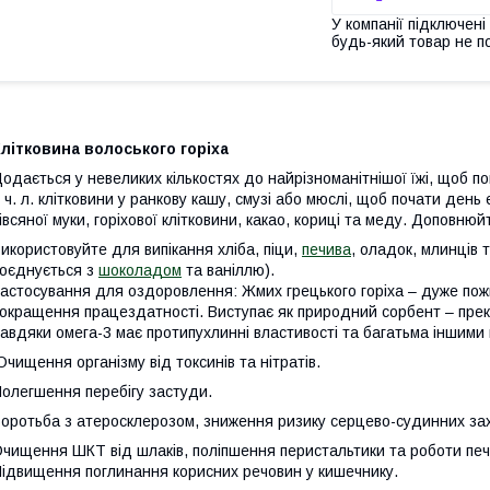
У компанії підключені
будь-який товар не п
літковина волоського горіха
одається у невеликих кількостях до найрізноманітнішої їжі, щоб п
 ч. л. клітковини у ранкову кашу, смузі або мюслі, щоб почати день
івсяної муки, горіхової клітковини, какао, кориці та меду. Доповнюйт
икористовуйте для випікання хліба, піци,
печива
, оладок, млинців 
оєднується з
шоколадом
та ваніллю).
астосування для оздоровлення: Жмих грецького горіха – дуже пожи
окращення працездатності. Виступає як природний сорбент – прек
авдяки омега-3 має протипухлинні властивості та багатьма іншими
чищення організму від токсинів та нітратів.
олегшення перебігу застуди.
оротьба з атеросклерозом, зниження ризику серцево-судинних за
чищення ШКТ від шлаків, поліпшення перистальтики та роботи печі
ідвищення поглинання корисних речовин у кишечнику.