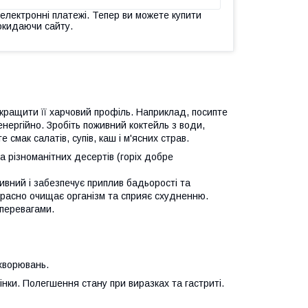
 електронні платежі. Тепер ви можете купити
окидаючи сайту.
окращити її харчовий профіль. Наприклад, посипте
 енергійно. Зробіть поживний коктейль з води,
е смак салатів, супів, каш і м'ясних страв.
та різноманітних десертів (горіх добре
вний і забезпечує приплив бадьорості та
расно очищає організм та сприяє схудненню.
 перевагами.
хворювань.
нки. Полегшення стану при виразках та гастриті.