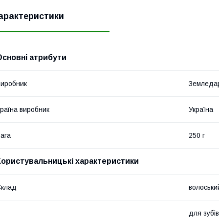
арактеристики
Основні атрибути
иробник
Земледа
раїна виробник
Україна
ага
250 г
Користувальницькі характеристики
Склад
волоський
для зубів