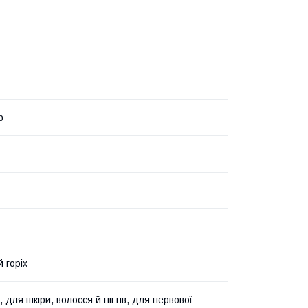
р
 горіх
, для шкіри, волосся й нігтів, для нервової