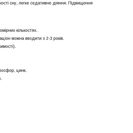
кості сну, легке седативне діяння. Підвищення
омірних кількостях.
аціон можна вводити з 2-3 років.
имості).
 фосфор, цинк.
.