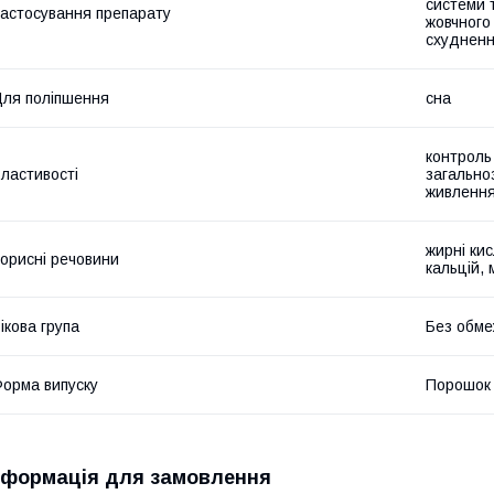
системи т
астосування препарату
жовчного 
схудненн
ля поліпшення
сна
контроль
ластивості
загально
живленн
жирні кис
орисні речовини
кальцій, 
ікова група
Без обме
орма випуску
Порошок
нформація для замовлення