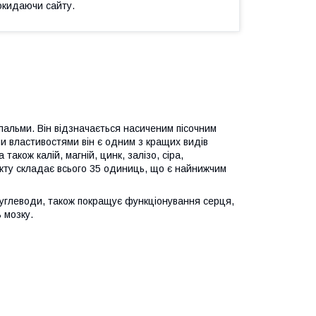
окидаючи сайту.
 пальми. Він відзначається насиченим пісочним
ми властивостями він є одним з кращих видів
а також калій, магній, цинк, залізо, сіра,
укту складає всього 35 одиниць, що є найнижчим
 вуглеводи, також покращує функціонування серця,
 мозку.