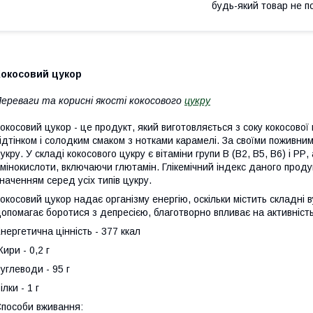
будь-який товар не п
Кокосовий цукор
ереваги та корисні якості кокосового
цукру
окосовий цукор - це продукт, який виготовляється з соку кокосової
ідтінком і солодким смаком з нотками карамелі. За своїми поживни
укру. У складі кокосового цукру є вітаміни групи В (В2, В5, В6) і РР, 
мінокислоти, включаючи глютамін. Глікемічний індекс даного прод
наченням серед усіх типів цукру.
окосовий цукор надає організму енергію, оскільки містить складні
опомагає боротися з депресією, благотворно впливає на активність
нергетична цінність - 377 ккал
ири - 0,2 г
углеводи - 95 г
ілки - 1 г
пособи вживання: