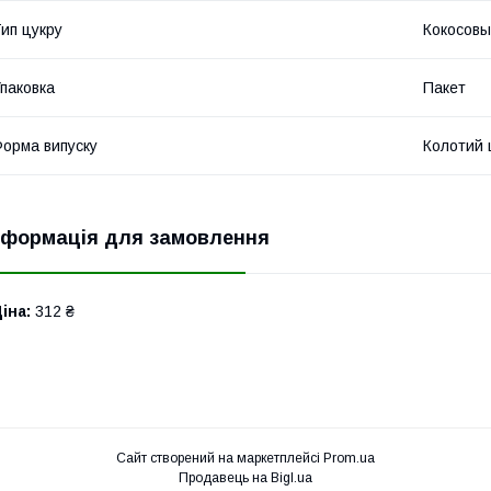
ип цукру
Кокосов
паковка
Пакет
орма випуску
Колотий 
нформація для замовлення
іна:
312 ₴
Сайт створений на маркетплейсі
Prom.ua
Продавець на Bigl.ua