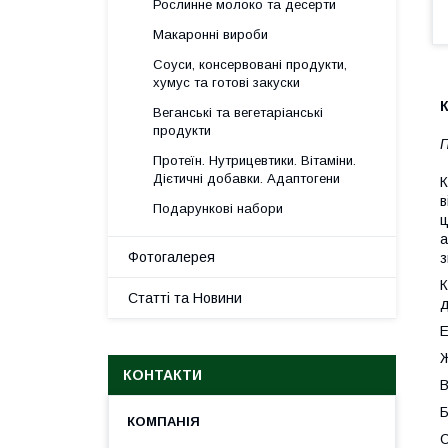
Рослинне молоко та десерти
Макаронні вироби
Соуси, консервовані продукти,
хумус та готові закуски
Веганські та вегетаріанські
продукти
П
Протеїн. Нутрицевтики. Вітаміни.
Дієтичні добавки. Адаптогени
К
в
Подарункові набори
ц
а
Фотогалерея
з
К
Статті та Новини
д
Е
Ж
КОНТАКТИ
В
Б
С