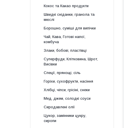
Кокос та Какао продукти
Швидкі сніданки, гранола та
мюслі
Борошно, суміші для випічки
Чай, Кава, Готові напої,
комбуча
Злаки, бобові, пластівці
Суперфуди, Клітковина, Шрот,
Висівки
Спеції, прянощі, сіль
Горіхи, сухофрукти, насіння
Хлібці, чіпси, грісіні, снеки
Мед, джем, солодкі соуси
Сиродавлені олії
Цукор, замінники цукру,
сиропи