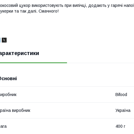
окосовий цукор використовують при випічці, додають у гарячі напої
укерки та так далі. Смачного!
арактеристики
Основні
иробник
Bifood
раїна виробник
Україна
ага
400 г