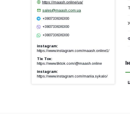
https://maash.online/ua/
Т
sales@maash.com.ua
+380733636300
У
+380733636300
+380733636300
Ф
instagram
https://www.instagram.com/maash.online1/
Тік Ток
І
https://www.tiktok.com/@maash.online
instagram
https://www.instagram.com/mariia.sykalo/
Ц