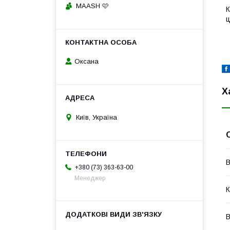
MAASH 🩷
К
ц
Оксана
Х
Київ, Україна
В
+380 (73) 363-63-00
Менеджер
К
В