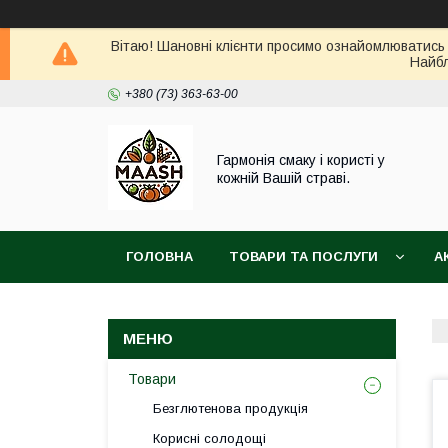
Вітаю! Шановні клієнти просимо ознайомлюватись 
Найбл
+380 (73) 363-63-00
Гармонія смаку і користі у
кожній Вашій страві.
ГОЛОВНА
ТОВАРИ ТА ПОСЛУГИ
А
ВІДГУКИ
ПОВЕРНЕННЯ ТА ОБМІН ТОВАРУ
Товари
Безглютенова продукція
Корисні солодощі