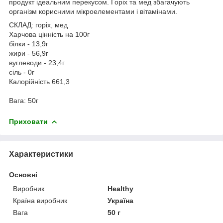
продукт ідеальним перекусом. Горіх та мед збагачують
організм корисними мікроелементами і вітамінами.
СКЛАД: горіх, мед
Харчова цінність на 100г
білки - 13,9г
жири - 56,9г
вуглеводи - 23,4г
сіль - 0г
Калорійність 661,3
Вага: 50г
Приховати
Характеристики
Основні
Виробник
Healthy
Країна виробник
Україна
Вага
50 г