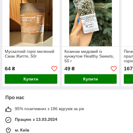
Мускатний горіх мелений
Козинак медовий із
Печи
Смак Життя, 50г
кунжутом Healthy Sweets,
прал
50 г
горі
64
49
167
₴
₴
Купити
Купити
Про нас
95% позитивних з 186 відгуків за рік
Працює з 13.03.2024
м. Київ