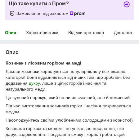
Що таке купити з Пром?
Замовлення під захистом
Опис
Характеристики
Відгуки про товар
Доставка
Опис
Козинак з лісовим горіхом на меді
Ласощі козинаки користуються популярністю у всіх вікових
категорій! Вони відрізняються від інших тим, що зроблені без
додавання
цукру
, лише з цілих горіхів і насіння та
натурального меду.
Це чудовий перекус, який не лише смачний, але й поживний.
Під час виготовлення козинаків горіхи і насіння покриваються
медом.
Насолоджуйтесь своїми улюбленими солодощами з користю!)
Козинак з горіхом та медом - це унікальне поєднання, яке
дарує задоволення. Поєднання смаку і користі робить цей