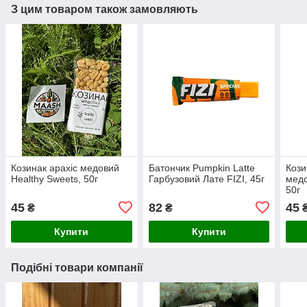
З цим товаром також замовляють
Козинак арахіс медовий
Батончик Pumpkin Latte
Кози
Healthy Sweets, 50г
Гарбузовий Лате FIZI, 45г
медо
50г
45
82
45
₴
₴
Купити
Купити
Подібні товари компанії