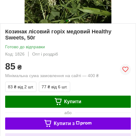
Козинак лісовий горіх медовий Healthy
Sweets, 50г
Готово до відправки
Код: 1826
Опт і роздріб
85
₴
Мінімальна сума замовлення на сайті — 400 ₴
83 ₴
від 2 шт.
77 ₴
від 6 шт.
Купити
або
Купити з