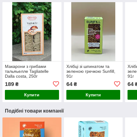
Макарони з грибами
Хлібці зі шпинатом та
Хліб
тальяьелле Tagliatelle
зеленою гречкою Sunfill,
зеле
Dalla costa, 250г
91г
91г
189
64
64
₴
₴
Купити
Купити
Подібні товари компанії