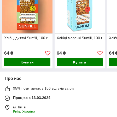
Хлібці дитячі Sunfill, 100 г
Хлібці морські Sunfill, 100 г
Хлібц
64
64
64
₴
₴
Купити
Купити
Про нас
95% позитивних з 186 відгуків за рік
Працює з 13.03.2024
м. Київ
Київ, Україна