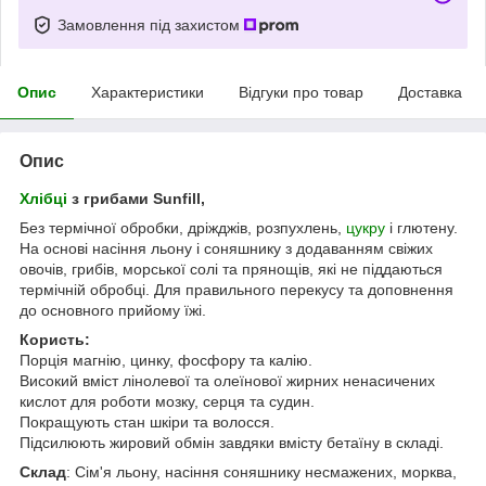
Замовлення під захистом
Опис
Характеристики
Відгуки про товар
Доставка
Опис
Хлібці
з грибами Sunfill,
Без термічної обробки, дріжджів, розпухлень,
цукру
і глютену.
На основі насіння льону і соняшнику з додаванням свіжих
овочів, грибів, морської солі та прянощів, які не піддаються
термічній обробці. Для правильного перекусу та доповнення
до основного прийому їжі.
Користь:
Порція магнію, цинку, фосфору та калію.
Високий вміст лінолевої та олеїнової жирних ненасичених
кислот для роботи мозку, серця та судин.
Покращують стан шкіри та волосся.
Підсилюють жировий обмін завдяки вмісту бетаїну в складі.
Склад
: Сім'я льону, насіння соняшнику несмажених, морква,