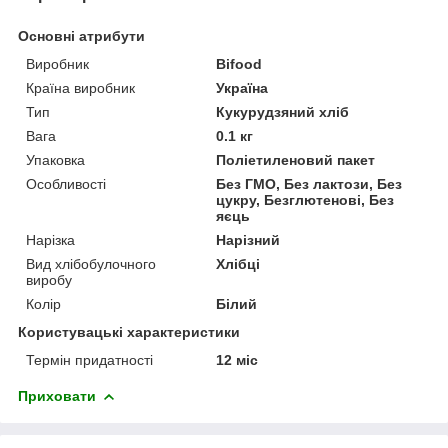
Основні атрибути
Виробник
Bifood
Країна виробник
Україна
Тип
Кукурудзяний хліб
Вага
0.1 кг
Упаковка
Поліетиленовий пакет
Особливості
Без ГМО, Без лактози, Без
цукру, Безглютенові, Без
яєць
Нарізка
Нарізний
Вид хлібобулочного
Хлібці
виробу
Колір
Білий
Користувацькі характеристики
Термін придатності
12 міс
Приховати