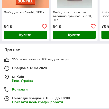
Хлібці дитячі Sunfill, 100 г
Хлібці з паприкою та
Хліб
зеленою гречкою Sunfill,
Bifo
91г
64
64
70
₴
₴
Купити
Купити
Про нас
95% позитивних з 186 відгуків за рік
Працює з 13.03.2024
м. Київ
Київ, Україна
Контакти
Сьогодні працює з 10:00 до 18:00
Показати весь графік роботи