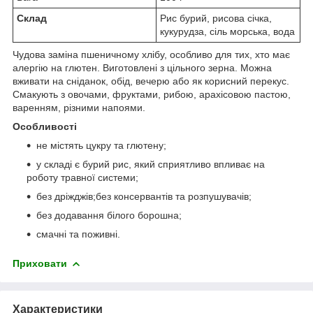
Склад
Рис бурий, рисова січка,
кукурудза, сіль морська, вода
Чудова заміна пшеничному хлібу, особливо для тих, хто має
алергію на глютен. Виготовлені з цільного зерна. Можна
вживати на сніданок, обід, вечерю або як корисний перекус.
Смакують з овочами, фруктами, рибою, арахісовою пастою,
варенням, різними напоями.
Особливості
не містять цукру та глютену;
у складі є бурий рис, який сприятливо впливає на
роботу травної системи;
без дріжджів;без консервантів та розпушувачів;
без додавання білого борошна;
смачні та поживні.
Приховати
Характеристики