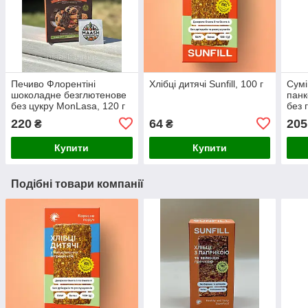
Печиво Флорентіні
Хлібці дитячі Sunfill, 100 г
Сумі
шоколадне безглютенове
панк
без цукру MonLasa, 120 г
без
500г
220
64
205
₴
₴
Купити
Купити
Подібні товари компанії