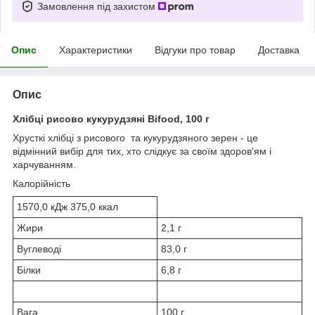
Замовлення під захистом
Опис
Характеристики
Відгуки про товар
Доставка
Опис
Хлібці рисово кукурудзяні Bifood, 100 г
Хрусткі хлібці з рисового та кукурудзяного зерен - це
відмінний вибір для тих, хто слідкує за своїм здоров'ям і
харчуванням.
Калорійність
1570,0 кДж 375,0 ккал
Жири
2,1 г
Вуглеводі
83,0 г
Білки
6,8 г
Вага
100 г