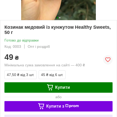
Козинак медовий із кунжутом Healthy Sweets,
50 г
Готово до відправки
Код: 0003
Опт і роздріб
49
₴
Мінімальна сума замовлення на сайті — 400 ₴
47,50 ₴
від 3 шт.
45 ₴
від 6 шт.
Купити
або
Купити з