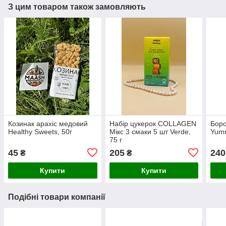
З цим товаром також замовляють
Козинак арахіс медовий
Набір цукерок COLLAGEN
Боро
Healthy Sweets, 50г
Мікс 3 смаки 5 шт Verde,
Yumm
75 г
45
205
240
₴
₴
Купити
Купити
Подібні товари компанії