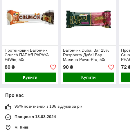
Протеїновий Батончик
Батончик Dubai Bar 25%
Прот
Crunch ПАПАЯ PAPAYA
Raspberry Дубаї Бар
Crun
FitWin, 50г
Малина PowerPro, 50г
PEA
50г
80
90
72
₴
₴
Купити
Купити
Про нас
95% позитивних з 186 відгуків за рік
Працює з 13.03.2024
м. Київ