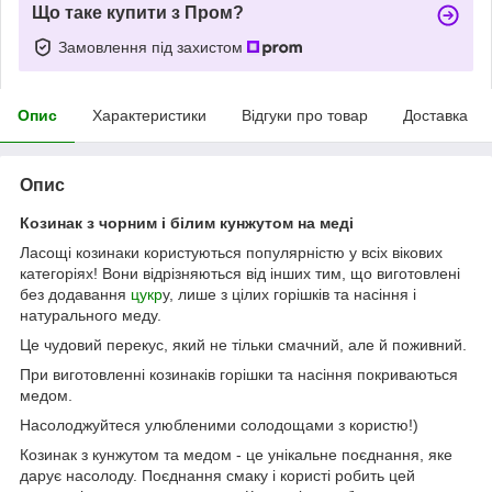
Що таке купити з Пром?
Замовлення під захистом
Опис
Характеристики
Відгуки про товар
Доставка
Опис
Козинак з чорним і білим кунжутом на меді
Ласощі козинаки користуються популярністю у всіх вікових
категоріях! Вони відрізняються від інших тим, що виготовлені
без додавання
цукр
у, лише з цілих горішків та насіння і
натурального меду.
Це чудовий перекус, який не тільки смачний, але й поживний.
При виготовленні козинаків горішки та насіння покриваються
медом.
Насолоджуйтеся улюбленими солодощами з користю!)
Козинак з кунжутом та медом - це унікальне поєднання, яке
дарує насолоду. Поєднання смаку і користі робить цей