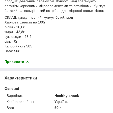
продукт ідеальним перекусом. Кунжут і мед збагачують
організм корисними мікроелементами та вітамінами. Кунжут
багатий на кальцій, який потрібен для міцності наших кісток
СКЛАД: кунжут чорний, кунжут білий, мед
Харчова цінність на 100г
білки - 16,6г
жири - 42,8г
вуглеводи - 28,9г
сіль - 0г
Калорійність 585
Вага: 50г
Приховати
Характеристики
Основні
Виробник
Healthy snack
Країна виробник
Україна
Вага
50 г