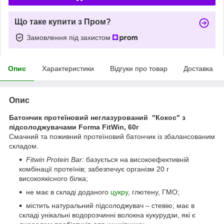
Що таке купити з Пром?
Замовлення під захистом
Опис
Характеристики
Відгуки про товар
Доставка
Опис
Батончик протеїновий неглазурований "Кокос" з
підсолоджувачами Forma FitWin, 60г
Смачний та поживний протеїновий батончик із збалансованим
складом.
Fitwin Protein Bar:
базується на високоефективній
комбінації протеїнів; забезпечує організм 20 г
високоякісного білка;
не має в складі доданого
цукру
, глютену, ГМО;
містить натуральний підсолоджувач – стевію; має в
складі унікальні водорозчинні волокна кукурудзи, які є