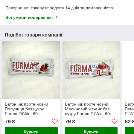
Повернення товару впродовж 14 днів за домовленістю
Всі умови повернення
Подібні товари компанії
Батончик протеїновий
Батончик протеїновий
Бато
Полуниця без цукру
Малиновий чізкейк без
Печи
Forma FitWin, 60г
цукру Forma FitWin, 60г
FitW
79
79
82
₴
₴
Купити
Купити