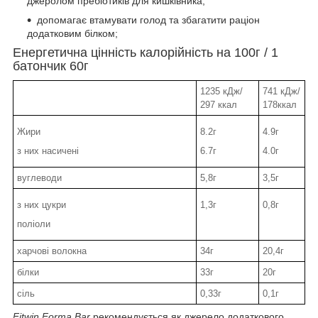
джеролом пребіотиків для кишківника;
допомагає втамувати голод та збагатити раціон
додатковим білком;
Енергетична цінність калорійність на 100г / 1
батончик 60г
1235 кДж/
741 кДж/
297 ккал
178ккал
Жири
8.2г
4.9г
з них насичені
6.7г
4.0г
вуглеводи
5,8г
3,5г
з них цукри
1,3г
0,8г
поліоли
харчові волокна
34г
20,4г
білки
33г
20г
сіль
0,33г
0,1г
Fitwin Forma Bar
рекомендується як джерело додаткового