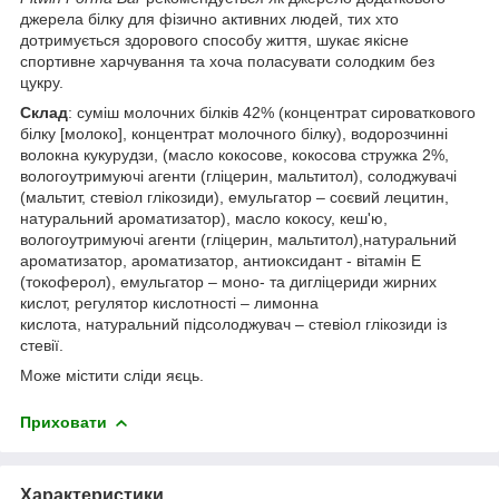
джерела білку для фізично активних людей, тих хто
дотримується здорового способу життя, шукає якісне
спортивне харчування та хоча поласувати солодким без
цукру.
Склад
: суміш молочних білків 42% (концентрат сироваткового
білку [молоко], концентрат молочного білку), водорозчинні
волокна кукурудзи, (масло кокосове, кокосова стружка 2%,
вологоутримуючі агенти (гліцерин, мальтитол), солоджувачі
(мальтит, стевіол глікозиди), емульгатор – соєвий лецитин,
натуральний ароматизатор), масло кокосу, кеш'ю,
вологоутримуючі агенти (гліцерин, мальтитол),натуральний
ароматизатор, ароматизатор, антиоксидант - вітамін E
(токоферол), емульгатор – моно‐ та дигліцериди жирних
кислот, регулятор кислотності – лимонна
кислота, натуральний підсолоджувач – стевіол глікозиди із
стевії.
Може містити сліди яєць.
Приховати
Характеристики