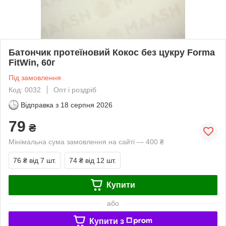
Батончик протеїновий Кокос без цукру Forma
FitWin, 60г
Під замовлення
Код: 0032
Опт і роздріб
Відправка з
18 серпня 2026
79
₴
Мінімальна сума замовлення на сайті — 400 ₴
76 ₴
від 7 шт.
74 ₴
від 12 шт.
Купити
або
Купити з