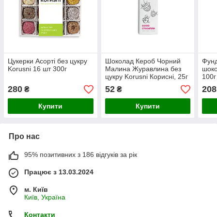
Цукерки Асорті без цукру
Шоколад Кероб Чорний
Фунд
Korusni 16 шт 300г
Малина Журавлина без
шоко
цукру Korusni Корисні, 25г
100г
280
52
208
₴
₴
Купити
Купити
Про нас
95% позитивних з 186 відгуків за рік
Працює з 13.03.2024
м. Київ
Київ, Україна
Контакти