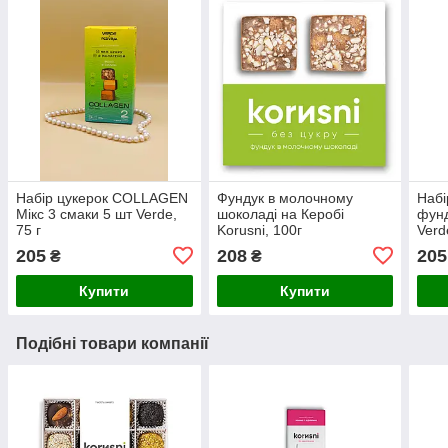
Набір цукерок COLLAGEN
Фундук в молочному
Наб
Мікс 3 смаки 5 шт Verde,
шоколаді на Керобі
фунд
75 г
Korusni, 100г
Verd
205
208
205
₴
₴
Купити
Купити
Подібні товари компанії