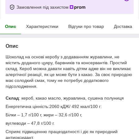
Замовлення під захистом
Опис
Характеристики
Відгуки про товар
Доставка
Опис
Шоколад на основі керобу з додаванням журавлини, не
містить доданого цукру, барвників та консервантів. Простий
склад. Кероб можна давати навіть дітям адже він не викликає
алергічної реакції, як це може бути з какао. За своє природою
має солодкий смак, тому не потребує додаткового
підсолодження.
Склад
: кероб, какао масло, журавлина, сушена полуниця
Енергетична цінність:2060 кДЖ/ 492 ккал/100 г:
Білки – 1,7 г/100 г, жири – 32,6 г/100 г,
вуглеводи – 47,8 г/100 г.
Сприяє підвищенню працездатності і діє як природний
антиоксидант.