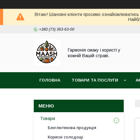
Вітаю! Шановні клієнти просимо ознайомлюватись 
Найбл
+380 (73) 363-63-00
Гармонія смаку і користі у
кожній Вашій страві.
ГОЛОВНА
ТОВАРИ ТА ПОСЛУГИ
А
ВІДГУКИ
ПОВЕРНЕННЯ ТА ОБМІН ТОВАРУ
Товари
Безглютенова продукція
Корисні солодощі