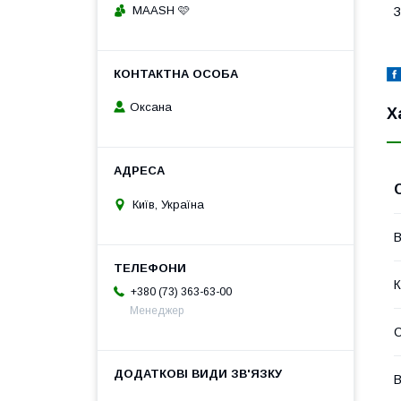
MAASH 🩷
З
Оксана
Х
Київ, Україна
В
К
+380 (73) 363-63-00
Менеджер
В