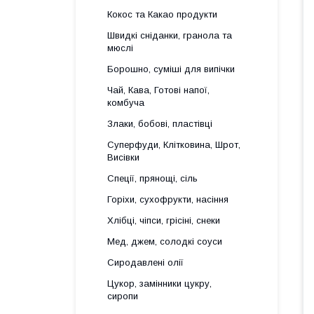
Кокос та Какао продукти
Швидкі сніданки, гранола та
мюслі
Борошно, суміші для випічки
Чай, Кава, Готові напої,
комбуча
Злаки, бобові, пластівці
Суперфуди, Клітковина, Шрот,
Висівки
Спеції, прянощі, сіль
Горіхи, сухофрукти, насіння
Хлібці, чіпси, грісіні, снеки
Мед, джем, солодкі соуси
Сиродавлені олії
Цукор, замінники цукру,
сиропи