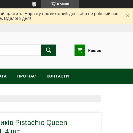
Кошик
ай щастить. Наразі у нас вихідний день або не робочий час.
е. Вдалого дня!
Кошик
АТА
ПРО НАС
КОНТАКТИ
иків Pistachio Queen
I, 4 шт