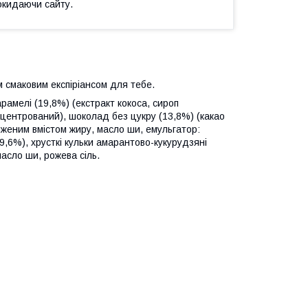
окидаючи сайту.
 смаковим експіріансом для тебе.
арамелі (19,8%) (екстракт кокоса, сироп
нцентрований), шоколад без цукру (13,8%) (какао
иженим вмістом жиру, масло ши, емульгатор:
9,6%), хрусткі кульки амарантово-кукурудзяні
асло ши, рожева сіль.