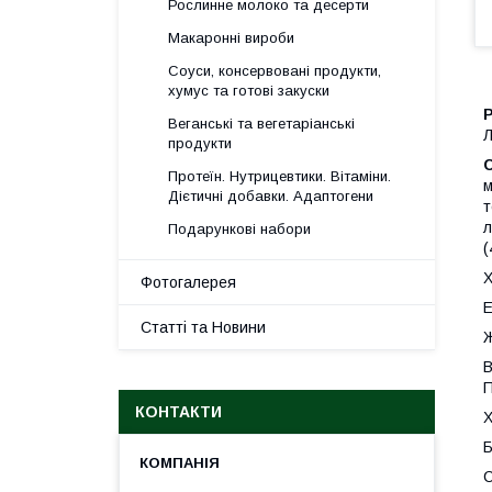
Рослинне молоко та десерти
Макаронні вироби
Соуси, консервовані продукти,
хумус та готові закуски
P
Веганські та вегетаріанські
Л
продукти
Протеїн. Нутрицевтики. Вітаміни.
м
Дієтичні добавки. Адаптогени
т
л
Подарункові набори
(
Х
Фотогалерея
Е
Статті та Новини
Ж
В
П
КОНТАКТИ
Х
Б
С