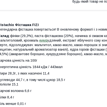
будь-який товар не п
istachio Фісташка FIZI
егендарна фісташка повертається! В оновленому форматі і з новим
Склад
:фініки (29,3%), паста фісташкова (20%), начинка зі смаком к
альтитоловий, крохмаль
кукур
удзяний, екстракт яблучного соку ко
ерте, підсолоджувач: мальтитол, какао-масло, какао-порошок зі зн
ецитин, натуральний ароматизатор ванілі), ядра горіхів фісташки (
4,5%) (амарантове борошно, кукурудзяне борошно), какао-масло, м
арчова цінність на 100г
нергетична цінність 1844 кДж / 443ккал
ири 28,3г, з яких насичені 11,4
углеводи 44,7 г, в тому числі цукор 18,5 г
оліоли 15,1
арчові волокна 6,6 г
ілки 8,4 г
іль менше 0,01 г