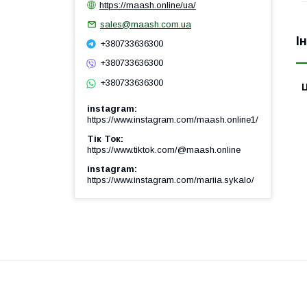
https://maash.online/ua/
sales@maash.com.ua
І
+380733636300
+380733636300
+380733636300
Ц
instagram
https://www.instagram.com/maash.online1/
Тік Ток
https://www.tiktok.com/@maash.online
instagram
https://www.instagram.com/mariia.sykalo/