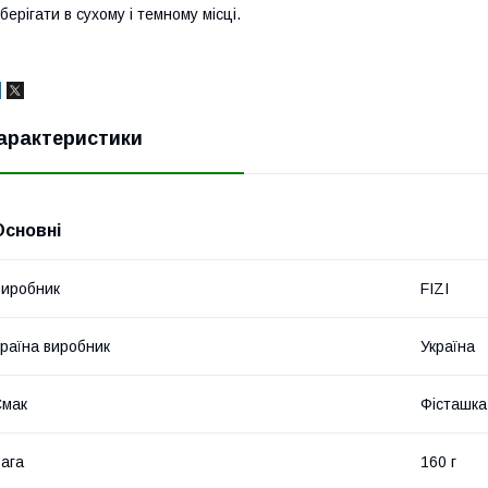
берігати в сухому і темному місці.
арактеристики
Основні
иробник
FIZI
раїна виробник
Україна
Смак
Фісташка
ага
160 г