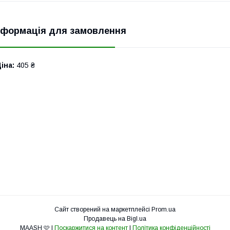
нформація для замовлення
іна:
405 ₴
Сайт створений на маркетплейсі
Prom.ua
Продавець на Bigl.ua
MAASH 🩷 |
Поскаржитися на контент
|
Політика конфіденційності