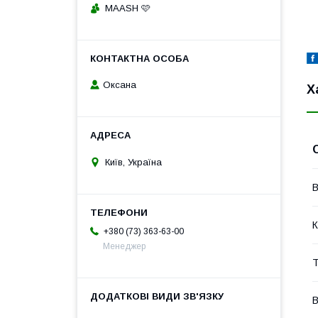
MAASH 🩷
Оксана
Х
Київ, Україна
В
К
+380 (73) 363-63-00
Менеджер
Т
В