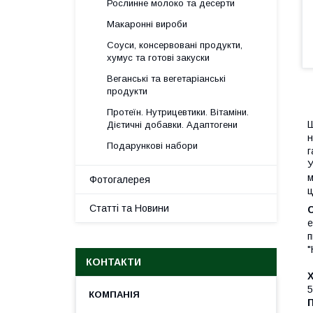
Рослинне молоко та десерти
Макаронні вироби
Соуси, консервовані продукти,
хумус та готові закуски
Веганські та вегетаріанські
продукти
Протеїн. Нутрицевтики. Вітаміни.
Ш
Дієтичні добавки. Адаптогени
н
Подарункові набори
г
У
м
Фотогалерея
ц
Статті та Новини
е
п
"
КОНТАКТИ
Х
5
П