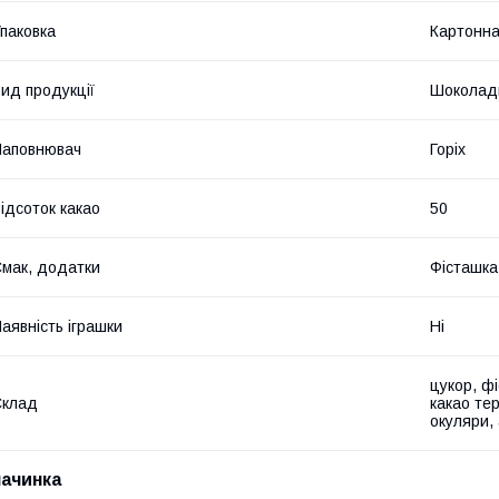
паковка
Картонн
ид продукції
Шоколад
Наповнювач
Горіх
ідсоток какао
50
мак, додатки
Фісташка
аявність іграшки
Ні
цукор, фі
Склад
какао те
окуляри,
начинка