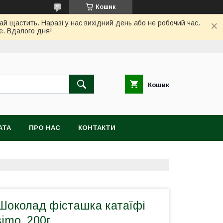
Кошик
ай щастить. Наразі у нас вихідний день або не робочий час.
е. Вдалого дня!
Кошик
АТА
ПРО НАС
КОНТАКТИ
Шоколад фісташка катаїфі
imo, 200г