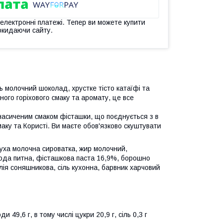
 електронні платежі. Тепер ви можете купити
окидаючи сайту.
 молочний шоколад, хрустке тісто катаїфі та
ого горіхового смаку та аромату, це все
насиченим смаком фісташки, що поєднується з в
ку та Користі. Ви маєте обов'язково скуштувати
суха молочна сироватка, жир молочний,
 вода питна, фісташкова паста 16,9%, борошно
лія соняшникова, сіль кухонна, барвник харчовий
оди 49,6 г, в тому числі цукри 20,9 г, сіль 0,3 г