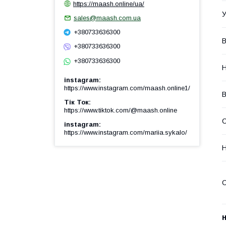
https://maash.online/ua/
У
sales@maash.com.ua
+380733636300
В
+380733636300
+380733636300
instagram
https://www.instagram.com/maash.online1/
В
Тік Ток
https://www.tiktok.com/@maash.online
С
instagram
https://www.instagram.com/mariia.sykalo/
Н