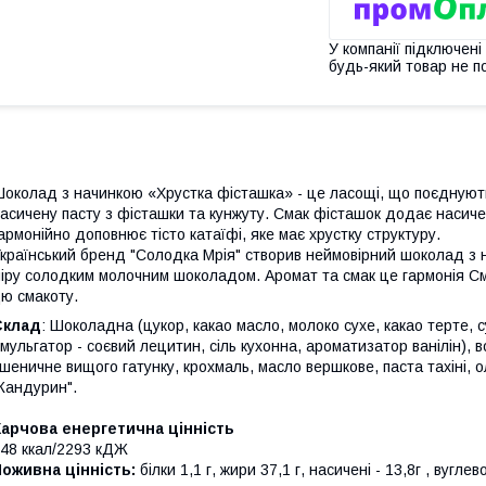
У компанії підключені
будь-який товар не п
околад з начинкою «Хрустка фісташка» - це ласощі, що поєднують
асичену пасту з фісташки та кунжуту. Смак фісташок додає насичен
армонійно доповнює тісто катаїфі, яке має хрустку структуру.
країнський бренд "Солодка Мрія" створив неймовірний шоколад з 
іру солодким молочним шоколадом. Аромат та смак це гармонія Сма
ю смакоту.
Склад
: Шоколадна (цукор, какао масло, молоко сухе, какао терте, 
мульгатор - соєвий лецитин, сіль кухонна, ароматизатор ванілін),
шеничне вищого гатунку, крохмаль, масло вершкове, паста тахіні, о
Кандурин".
арчова енергетична цінність
48 ккал/2293 кДЖ
оживна цінність:
білки 1,1 г, жири 37,1 г, насичені - 13,8г , вуглев