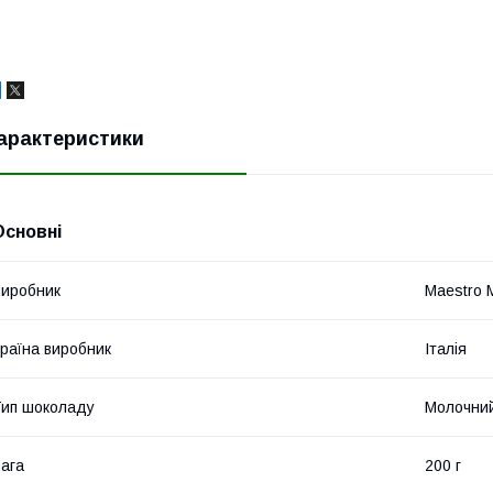
арактеристики
Основні
иробник
Maestro 
раїна виробник
Італія
ип шоколаду
Молочни
ага
200 г