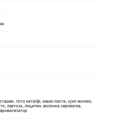
а
ка
сташки, тісто катаїфі, какао-паста, сухе молоко,
рте, лактоза, лецитин, молочна сироватка,
 ароматизатор