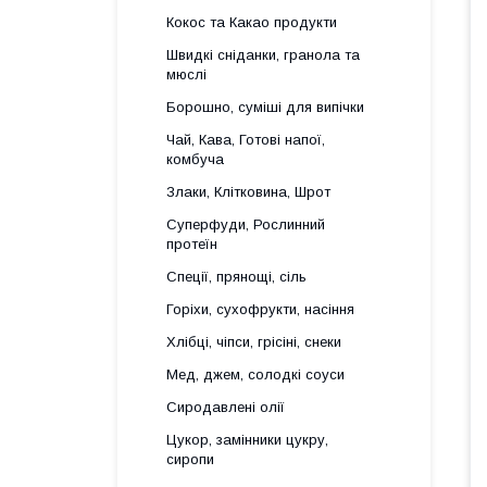
Кокос та Какао продукти
Швидкі сніданки, гранола та
мюслі
Борошно, суміші для випічки
Чай, Кава, Готові напої,
комбуча
Злаки, Клітковина, Шрот
Суперфуди, Рослинний
протеїн
Спеції, прянощі, сіль
Горіхи, сухофрукти, насіння
Хлібці, чіпси, грісіні, снеки
Мед, джем, солодкі соуси
Сиродавлені олії
Цукор, замінники цукру,
сиропи