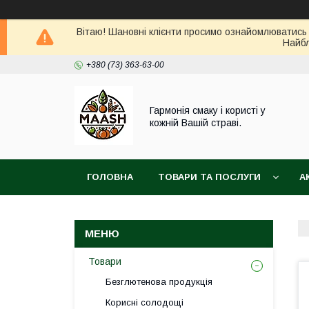
Вітаю! Шановні клієнти просимо ознайомлюватись 
Найбл
+380 (73) 363-63-00
Гармонія смаку і користі у
кожній Вашій страві.
ГОЛОВНА
ТОВАРИ ТА ПОСЛУГИ
А
ВІДГУКИ
ПОВЕРНЕННЯ ТА ОБМІН ТОВАРУ
Товари
Безглютенова продукція
Корисні солодощі