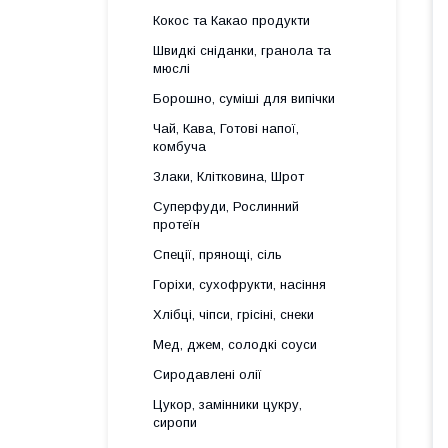
Кокос та Какао продукти
Швидкі сніданки, гранола та
мюслі
Борошно, суміші для випічки
Чай, Кава, Готові напої,
комбуча
Злаки, Клітковина, Шрот
Суперфуди, Рослинний
протеїн
Спеції, прянощі, сіль
Горіхи, сухофрукти, насіння
Хлібці, чіпси, грісіні, снеки
Мед, джем, солодкі соуси
Сиродавлені олії
Цукор, замінники цукру,
сиропи