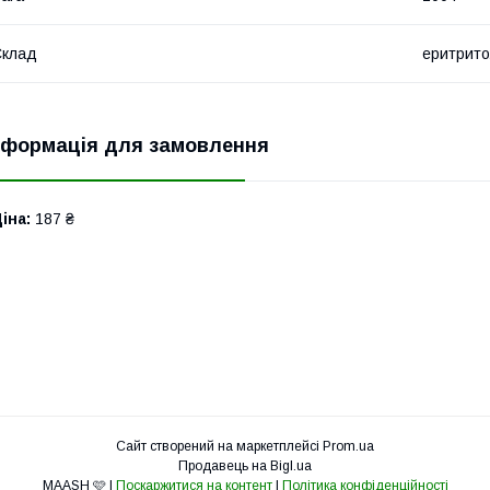
Склад
еритрит
нформація для замовлення
іна:
187 ₴
Сайт створений на маркетплейсі
Prom.ua
Продавець на Bigl.ua
MAASH 🩷 |
Поскаржитися на контент
|
Політика конфіденційності