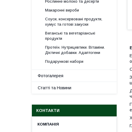
Рослинне молоко та десерти
Макаронні вироби
Соуси, консервовані продукти,
хумус та готові закуски
Веганські та вегетаріанські
продукти
Протеїн. Нутрицевтики. Вітаміни.
Е
Дієтичні добавки. Адаптогени
Е
о
Подарункові набори
С
Фотогалерея
З
ш
Статті та Новини
Д
ч
П
е
КОНТАКТИ
Х
Г