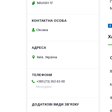
П
MAASH 🩷
М
Оксана
Х
Київ, Україна
В
+380 (73) 363-63-00
К
Менеджер
Ф
В