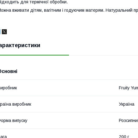
ідходить для термічної обробки.
ожна вживати дітям, вагітним і годуючим матерям. Натуральний п
арактеристики
Основні
иробник
Fruity Y
раїна виробник
Україна
орма випуску
Розсипни
ага
200 г