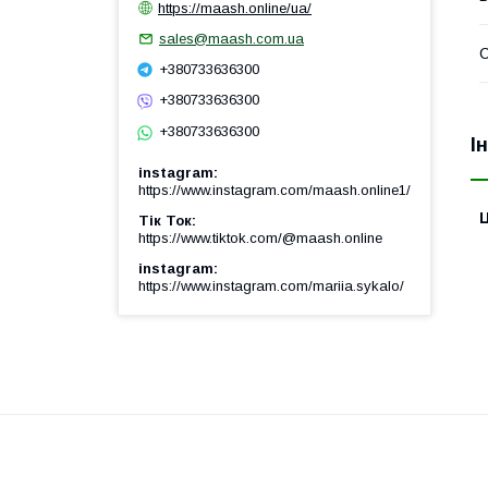
https://maash.online/ua/
sales@maash.com.ua
+380733636300
+380733636300
+380733636300
І
instagram
https://www.instagram.com/maash.online1/
Ц
Тік Ток
https://www.tiktok.com/@maash.online
instagram
https://www.instagram.com/mariia.sykalo/