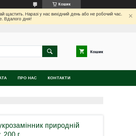
Кошик
ай щастить. Наразі у нас вихідний день або не робочий час.
е. Вдалого дня!
Кошик
АТА
ПРО НАС
КОНТАКТИ
укрозамінник природній
 200 г