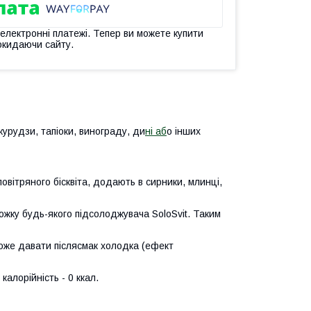
 електронні платежі. Тепер ви можете купити
окидаючи сайту.
урудзи, тапіоки, винограду, ди
ні аб
о інших
овітряного бісквіта, додають в сирники, млинці,
ложку будь-якого підсолоджувача SoloSvit. Таким
же давати післясмак холодка (ефект
 калорійність - 0 ккал.