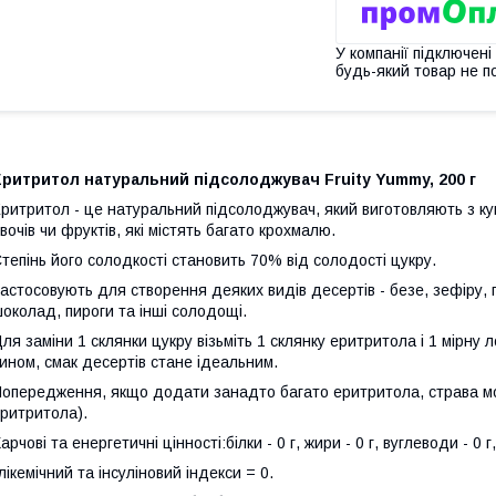
У компанії підключені
будь-який товар не п
ритритол натуральний підсолоджувач Fruity Yummy, 200 г
ритритол - це натуральний підсолоджувач, який виготовляють з кук
вочів чи фруктів, які містять багато крохмалю.
тепінь його солодкості становить 70% від солодості цукру.
астосовують для створення деяких видів десертів - безе, зефіру, п
околад, пироги та інші солодощі.
ля заміни 1 склянки цукру візьміть 1 склянку еритритола і 1 мірну 
ином, смак десертів стане ідеальним.
опередження, якщо додати занадто багато еритритола, страва мо
ритритола).
арчові та енергетичні цінності:білки - 0 г, жири - 0 г, вуглеводи - 0 г,
лікемічний та інсуліновий індекси = 0.