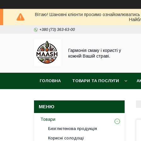
Вітаю! Шановні клієнти просимо ознайомлюватись 
Найбл
+380 (73) 363-63-00
Гармонія смаку і користі у
кожній Вашій страві.
ГОЛОВНА
ТОВАРИ ТА ПОСЛУГИ
А
ВІДГУКИ
ПОВЕРНЕННЯ ТА ОБМІН ТОВАРУ
Товари
Безглютенова продукція
Корисні солодощі