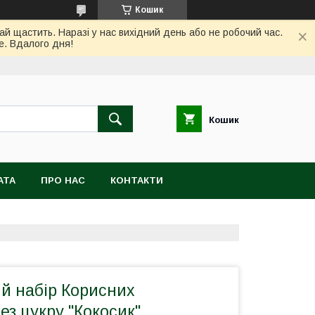
Кошик
ай щастить. Наразі у нас вихідний день або не робочий час.
е. Вдалого дня!
Кошик
АТА
ПРО НАС
КОНТАКТИ
й набір Корисних
ез цукру "Кокосик"