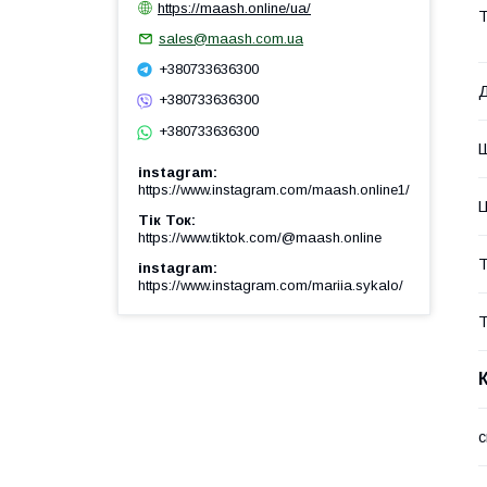
https://maash.online/ua/
Т
sales@maash.com.ua
+380733636300
+380733636300
+380733636300
instagram
https://www.instagram.com/maash.online1/
Ц
Тік Ток
https://www.tiktok.com/@maash.online
Т
instagram
https://www.instagram.com/mariia.sykalo/
Т
с