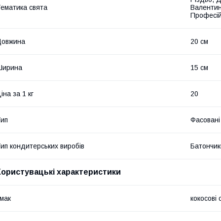
ематика свята
Валентин
Професій
Довжина
20 см
Ширина
15 см
іна за 1 кг
20
ип
Фасовані
ип кондитерських виробів
Батончик
Користувацькі характеристики
мак
кокосові