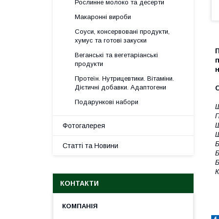
Рослинне молоко та десерти
Макаронні вироби
Соуси, консервовані продукти,
хумус та готові закуски
П
Веганські та вегетаріанські
п
продукти
н
Протеїн. Нутрицевтики. Вітаміни.
Дієтичні добавки. Адаптогени
Подарункові набори
Ш
П
Ш
Фотогалерея
Ш
Б
Статті та Новини
Б
Б
К
КОНТАКТИ