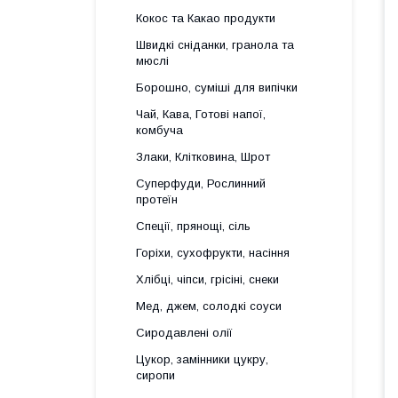
Кокос та Какао продукти
Швидкі сніданки, гранола та
мюслі
Борошно, суміші для випічки
Чай, Кава, Готові напої,
комбуча
Злаки, Клітковина, Шрот
Суперфуди, Рослинний
протеїн
Спеції, прянощі, сіль
Горіхи, сухофрукти, насіння
Хлібці, чіпси, грісіні, снеки
Мед, джем, солодкі соуси
Сиродавлені олії
Цукор, замінники цукру,
сиропи