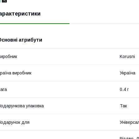
арактеристики
Основні атрибути
иробник
Korusni
раїна виробник
Україна
ага
0.4 г
одарункова упаковка
Так
одарунок для
Універса
Різдво, 