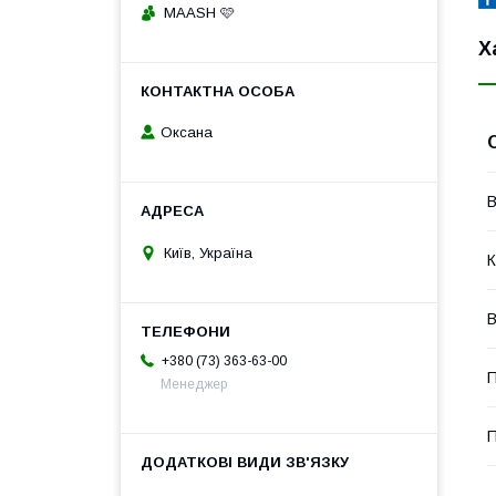
MAASH 🩷
Х
Оксана
В
Київ, Україна
К
В
+380 (73) 363-63-00
П
Менеджер
П