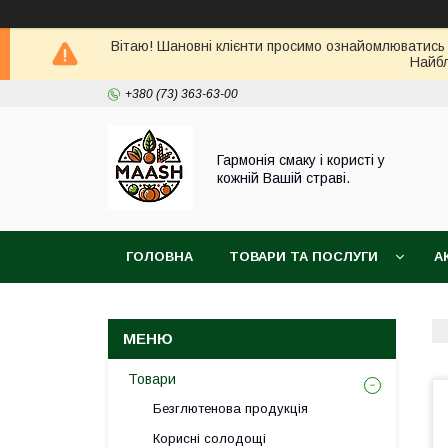
Вітаю! Шановні клієнти просимо ознайомлюватись 
Найбл
+380 (73) 363-63-00
Гармонія смаку і користі у
кожній Вашій страві.
ГОЛОВНА
ТОВАРИ ТА ПОСЛУГИ
А
ВІДГУКИ
ПОВЕРНЕННЯ ТА ОБМІН ТОВАРУ
Товари
Безглютенова продукція
Корисні солодощі