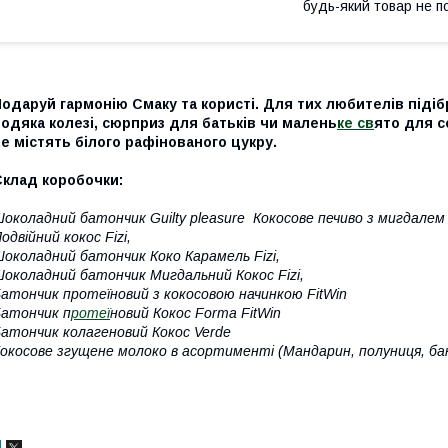
будь-який товар не п
одаруй гармонію Смаку та користі. Для тих любителів підіб
одяка колезі, сюрприз для батьків чи малень
ке св
ято для с
е містять білого рафінованого цукру.
Склад коробочки:
околадний батончик Guilty pleasure Кокосове печиво з мигдале
одвійний кокос Fizi,
околадний батончик Коко Карамель Fizi,
околадний батончик Мигдальний Кокос Fizi,
атончик протеїновий з кокосовою начинкою FitWin
атончик п
ротеї
новий Кокос Forma FitWin
атончик колагеновий Кокос Verde
окосове згущене молоко в асортименті (Мандарин, полуниця, ба