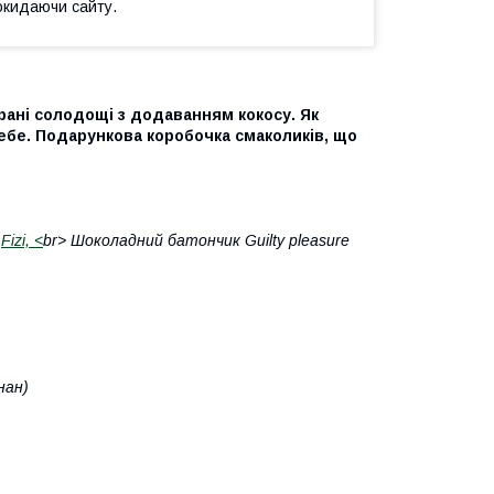
окидаючи сайту.
рані солодощі з додаванням кокосу. Як
ебе. Подарункова коробочка смаколиків, що
м
Fizi, <
br> Шоколадний батончик Guilty pleasure
нан)