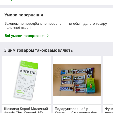
Умови повернення
Законом не передбачено повернення та обмін даного товару
належної якості
Всі умови повернення
З цим товаром також замовляють
Шоколад Кероб Молочний
Подарунковий набір
Фунд
Арахіс Сіль Korиsni, 85г
Корисних Смаколиків без
шоко