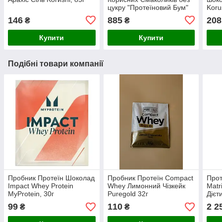
цукру "Протеїновий Бум"
Koru
146
885
208
₴
₴
Купити
Купити
Подібні товари компанії
Пробник Протеїн Шоколад
Пробник Протеїн Compact
Прот
Impact Whey Protein
Whey Лимонний Чізкейк
Matr
MyProtein, 30г
Puregold 32г
Дієт
99
110
2 2
₴
₴