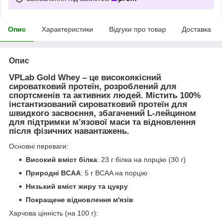
Опис
Характеристики
Відгуки про товар
Доставка
Опис
VPLab Gold Whey
– це високоякісний
сироватковий протеїн, розроблений для
спортсменів та активних людей. Містить 100%
інстантизований сироватковий протеїн для
швидкого засвоєння, збагачений L-лейцином
для підтримки м'язової маси та відновлення
після фізичних навантажень.
Основні переваги:
Високий вміст білка
: 23 г білка на порцію (30 г)
Природні BCAA
: 5 г BCAA на порцію
Низький вміст жиру та цукру
Покращене відновлення м'язів
Харчова цінність (на 100 г):