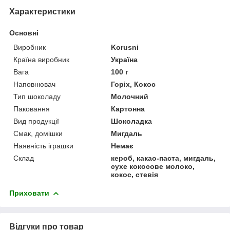
Характеристики
Основні
Виробник
Korusni
Країна виробник
Україна
Вага
100 г
Наповнювач
Горіх, Кокос
Тип шоколаду
Молочний
Паковання
Картонна
Вид продукції
Шоколадка
Смак, домішки
Мигдаль
Наявність іграшки
Немає
Склад
кероб, какао-паста, мигдаль,
сухе кокосове молоко,
кокос, стевія
Приховати
Відгуки про товар