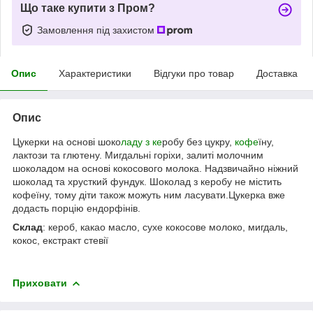
Що таке купити з Пром?
Замовлення під захистом
Опис
Характеристики
Відгуки про товар
Доставка
Опис
Цукерки на основі шоко
ладу з ке
робу без цукру,
кофе
їну,
лактози та глютену. Мигдальні горіхи, залиті молочним
шоколадом на основі кокосового молока. Надзвичайно ніжний
шоколад та хрусткий фундук. Шоколад з керобу не містить
кофеїну, тому діти також можуть ним ласувати.Цукерка вже
додасть порцію ендорфінів.
Склад
: кероб, какао масло, сухе кокосове молоко, мигдаль,
кокос, екстракт стевії
Приховати