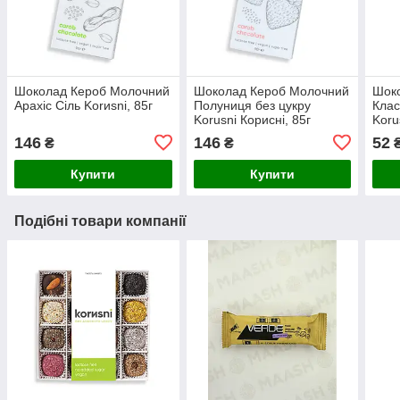
Шоколад Кероб Молочний
Шоколад Кероб Молочний
Шок
Арахіс Сіль Korиsni, 85г
Полуниця без цукру
Клас
Korusni Корисні, 85г
Koru
146
146
52
₴
₴
Купити
Купити
Подібні товари компанії