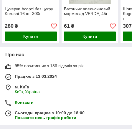
Цукерки Асорті без цукру
Батончик апельсиновий
Шоко
Korusni 16 шт 300г
мармелад VERDE, 45г
Kuge
г
280
61
307
₴
₴
Купити
Купити
Про нас
95% позитивних з 186 відгуків за рік
Працює з 13.03.2024
м. Київ
Київ, Україна
Контакти
Сьогодні працює з 10:00 до 18:00
Показати весь графік роботи