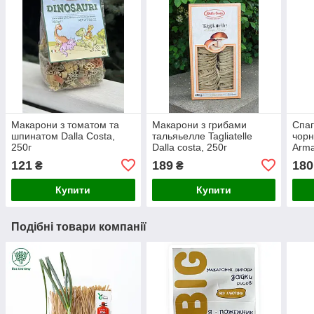
Макарони з томатом та
Макарони з грибами
Спаг
шпинатом Dalla Costa,
тальяьелле Tagliatelle
чорн
250г
Dalla costa, 250г
Arma
121
189
180
₴
₴
Купити
Купити
Подібні товари компанії