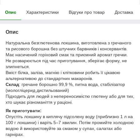
Опис
Характеристики
Відгуки про товар
Доставка
Опис
Натуральна безглютенова локшина, виготовлена з гречаного
та рисового борошна без штучних барвників і консервантів.
Має насичений горіховий смак та приємний аромат гречки.
Не розварюється під час приготування, зберігає форму, не
злипнеться.
Вміст білка, заліза, магнію і клітковини робить її цікавою
альтернативою до стандартних макаронів.
Склад
: гречане борошно 99,9 %, питна вода, стабілізатор
(мологліцерид дистильований)
Підходить для людей з непереносимістю глютену або для тих,
хто шукає різноманіття у раціоні.
Як приготувати:
Опустіть локшину в киплячу підсолену воду (приблизно 1 л на
100 г локшини) і варіть 5–7 хвилин. Потім промийте холодною
водою й використовуйте за смаком у супах, салатах або
гарнірах.