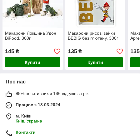
Макарони Локшина Удон
Макарони рисові зайки
Мак
BiFood, 300г
BEBIG без глютену, 300г
Арге
145
135
135
₴
₴
Купити
Купити
Про нас
95% позитивних з 186 відгуків за рік
Працює з 13.03.2024
м. Київ
Київ, Україна
Контакти