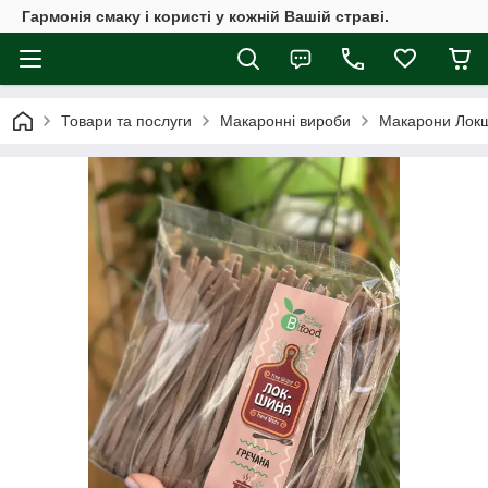
Гармонія смаку і користі у кожній Вашій страві.
Товари та послуги
Макаронні вироби
Макарони Локш