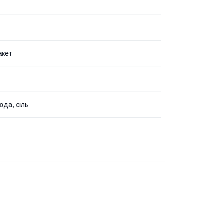
акет
ода, сіль