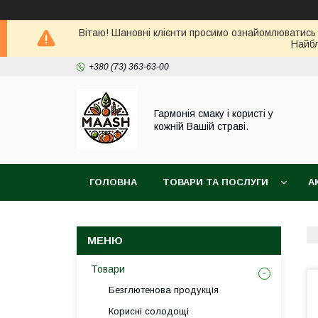
Вітаю! Шановні клієнти просимо ознайомлюватись 
Найбл
+380 (73) 363-63-00
Гармонія смаку і користі у
кожній Вашій страві.
ГОЛОВНА
ТОВАРИ ТА ПОСЛУГИ
А
ВІДГУКИ
ПОВЕРНЕННЯ ТА ОБМІН ТОВАРУ
Товари
Безглютенова продукція
Корисні солодощі