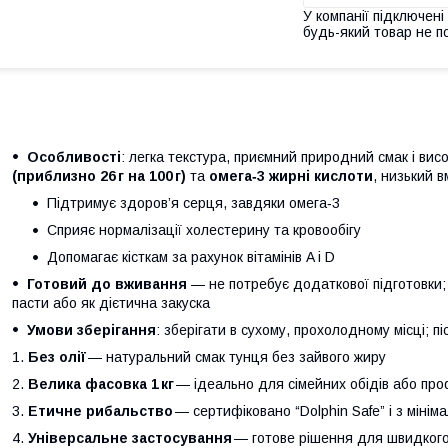
У компанії підключені
будь-який товар не п
Особливості
: легка текстура, приємний природний смак і вис
(приблизно 26 г на 100 г)
та
омега‑3 жирні кислоти
, низький в
Підтримує здоров’я серця, завдяки омега‑3
Сприяє нормалізації холестерину та кровообігу
Допомагає кісткам за рахунок вітамінів A і D
Готовий до вживання
— не потребує додаткової підготовки;
пасти або як дієтична закуска
Умови зберігання
: зберігати в сухому, прохолодному місці; 
Без олії
— натуральний смак тунця без зайвого жиру
Велика фасовка 1 кг
— ідеально для сімейних обідів або проф
Етичне рибальство
— сертифіковано “Dolphin Safe” і з міні
Універсальне застосування
— готове рішення для швидкого