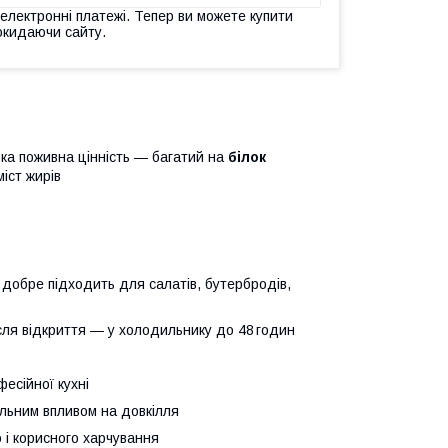
 електронні платежі. Тепер ви можете купити
окидаючи сайту.
ока поживна цінність — багатий на
білок
міст жирів
 добре підходить для салатів, бутербродів,
після відкриття — у холодильнику до 48 годин
есійної кухні
мальним впливом на довкілля
 і корисного харчування