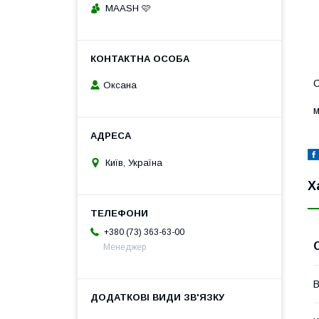
MAASH 🩷
С
Оксана
м
Київ, Україна
Х
+380 (73) 363-63-00
Менеджер
В