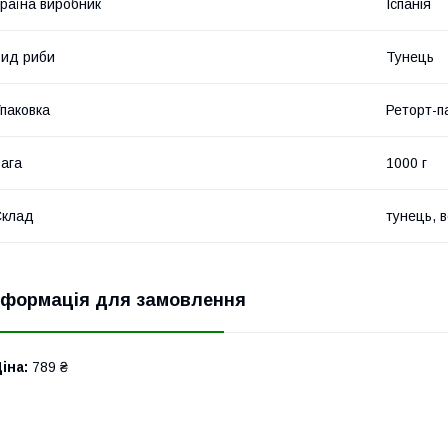
раїна виробник
Іспанія
ид риби
Тунець
паковка
Реторт-п
ага
1000 г
Склад
тунець, в
нформація для замовлення
іна:
789 ₴