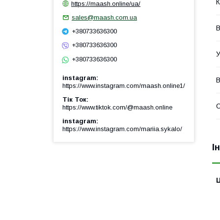
К
https://maash.online/ua/
sales@maash.com.ua
В
+380733636300
+380733636300
У
+380733636300
instagram
В
https://www.instagram.com/maash.online1/
Тік Ток
https://www.tiktok.com/@maash.online
instagram
https://www.instagram.com/mariia.sykalo/
І
Ц