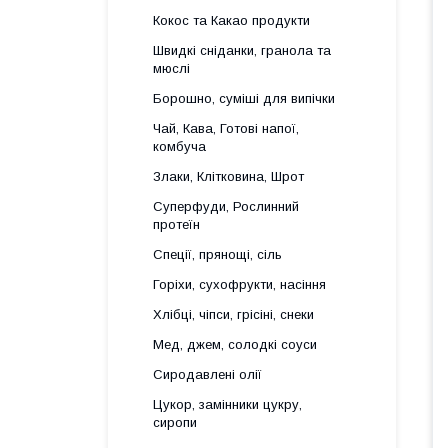
Кокос та Какао продукти
Швидкі сніданки, гранола та
мюслі
Борошно, суміші для випічки
Чай, Кава, Готові напої,
комбуча
Злаки, Клітковина, Шрот
Суперфуди, Рослинний
протеїн
Спеції, прянощі, сіль
Горіхи, сухофрукти, насіння
Хлібці, чіпси, грісіні, снеки
Мед, джем, солодкі соуси
Сиродавлені олії
Цукор, замінники цукру,
сиропи