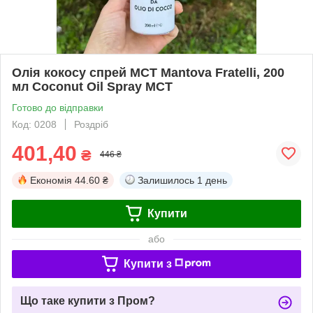
Олія кокосу спрей МСТ Mantova Fratelli, 200
мл Coconut Oil Spray MCT
Готово до відправки
Код: 0208
Роздріб
401,40
₴
446 ₴
Економія
44.60 ₴
Залишилось
1 день
Купити
або
Купити з
Що таке купити з Пром?