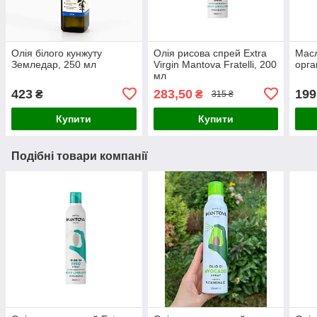
Олія білого кунжуту
Олія рисова спрей Extra
Масл
Земледар, 250 мл
Virgin Mantova Fratelli, 200
орга
мл
423
283,50
199
₴
₴
315 ₴
Купити
Купити
Подібні товари компанії