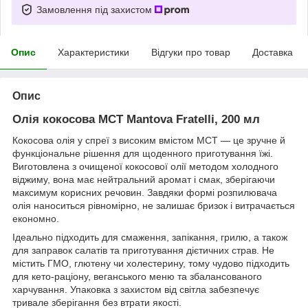
Замовлення під захистом
Опис
Характеристики
Відгуки про товар
Доставка
Опис
Олія кокосова MCT Mantova Fratelli, 200 мл
Кокосова олія у спреї з високим вмістом MCT — це зручне й
функціональне рішення для щоденного приготування їжі.
Виготовлена з очищеної кокосової олії методом холодного
віджиму, вона має нейтральний аромат і смак, зберігаючи
максимум корисних речовин. Завдяки формі розпилювача
олія наноситься рівномірно, не залишає бризок і витрачається
економно.
Ідеально підходить для смаження, запікання, грилю, а також
для заправок салатів та приготування дієтичних страв. Не
містить ГМО, глютену чи холестерину, тому чудово підходить
для кето-раціону, веганського меню та збалансованого
харчування. Упаковка з захистом від світла забезпечує
тривале зберігання без втрати якості.