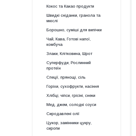
Кокос та Какао продукти
Швидкі сніданки, гранола та
мюслі
Борошно, суміші для випічки
Чай, Кава, Готові напої,
комбуча
Злаки, Клітковина, Шрот
Суперфуди, Рослинний
протеїн
Спеції, прянощі, сіль
Горіхи, сухофрукти, насіння
Хлібці, чіпси, грісіні, снеки
Мед, джем, солодкі соуси
Сиродавлені олії
Цукор, замінники цукру,
сиропи