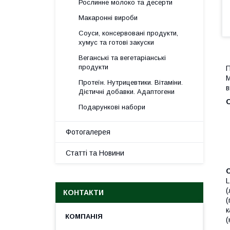
Рослинне молоко та десерти
Макаронні вироби
Соуси, консервовані продукти,
хумус та готові закуски
Веганські та вегетаріанські
продукти
П
М
Протеїн. Нутрицевтики. Вітаміни.
в
Дієтичні добавки. Адаптогени
Подарункові набори
Фотогалерея
Статті та Новини
L
(
КОНТАКТИ
(
к
(