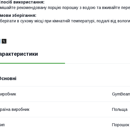
Спосіб використання:
мішайте рекомендовану порцію порошку з водою та вживайте пер
мови зберігання:
берігати в сухому місці при кімнатній температурі, подалі від воло
арактеристики
Основні
иробник
GymBea
раїна виробник
Польща
ип
Порошок