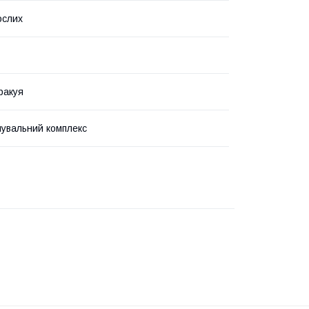
ослих
ракуя
увальний комплекс