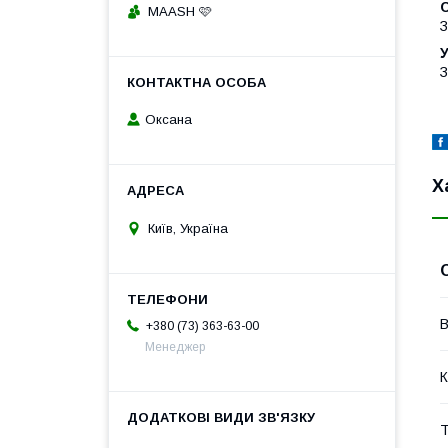
MAASH 🩷
З
У
З
Оксана
Х
Київ, Україна
В
+380 (73) 363-63-00
Менеджер
К
Т