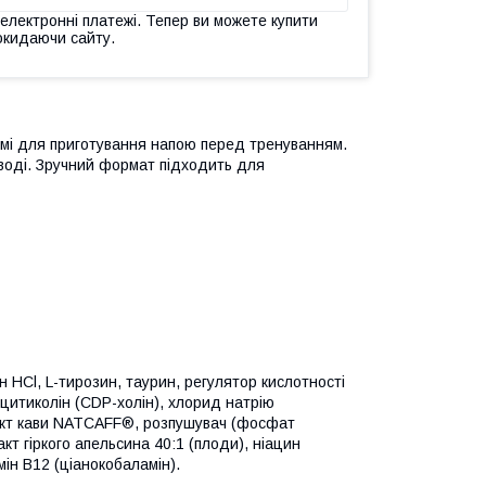
 електронні платежі. Тепер ви можете купити
окидаючи сайту.
мі для приготування напою перед тренуванням.
 воді. Зручний формат підходить для
н HCl, L-тирозин, таурин, регулятор кислотності
 цитиколін (CDP-холін), хлорид натрію
тракт кави NATCAFF®, розпушувач (фосфат
кт гіркого апельсина 40:1 (плоди), ніацин
мін В12 (ціанокобаламін).