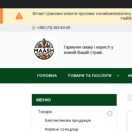
Вітаю! Шановні клієнти просимо ознайомлюватись 
Найбл
+380 (73) 363-63-00
Гармонія смаку і користі у
кожній Вашій страві.
ГОЛОВНА
ТОВАРИ ТА ПОСЛУГИ
А
ВІДГУКИ
ПОВЕРНЕННЯ ТА ОБМІН ТОВАРУ
Товари
Безглютенова продукція
Корисні солодощі