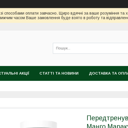
зі способами оплати завчасно. Щиро вдячні за ваше розуміння та х
ижчим часом Ваше замовлення буде взято в роботу та відправлен
КТУАЛЬНІ АКЦІЇ
СТАТТІ ТА НОВИНИ
ДОСТАВКА ТА ОПЛ
Передтренув
Манго Марак