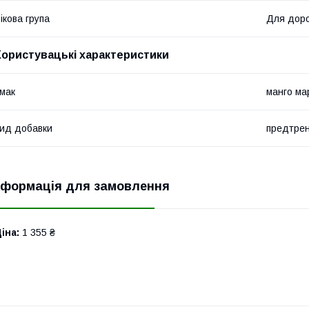
ікова група
Для дор
Користувацькі характеристики
мак
манго ма
ид добавки
предтрен
нформація для замовлення
іна:
1 355 ₴