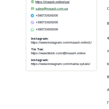
https://maash.online/ua/
sales@maash.com.ua
+380733636300
+380733636300
В
+380733636300
Ф
instagram
https://www.instagram.com/maash.online1/
Тік Ток
У
https://www.tiktok.com/@maash.online
instagram
https://www.instagram.com/mariia.sykalo/
К
В
А
П