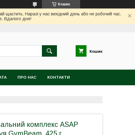
Кошик
ай щастить. Наразі у нас вихідний день або не робочий час.
е. Вдалого дня!
Кошик
АТА
ПРО НАС
КОНТАКТИ
альний комплекс ASAP
уя GymBeam, 425 г