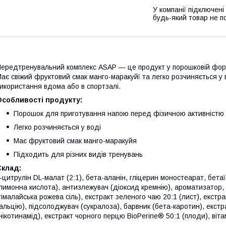
У компанії підключені
будь-який товар не п
ередтренувальний комплекс ASAP — це продукт у порошковій фор
ає свіжий фруктовий смак манго-маракуйї та легко розчиняється у
икористання вдома або в спортзалі.
Особливості продукту:
Порошок для приготування напою перед фізичною активністю
Легко розчиняється у воді
Має фруктовий смак манго-маракуйя
Підходить для різних видів тренувань
Склад:
-цитрулін DL-малат (2:1), бета-аланін, гліцерин моностеарат, бетаї
лимонна кислота), антизлежувач (діоксид кремнію), ароматизатор,
гімалайська рожева сіль), екстракт зеленого чаю 20:1 (лист), екс
альцію), підсолоджувач (сукралоза), барвник (бета-каротин), екстра
нікотинамід), екстракт чорного перцю BioPerine® 50:1 (плоди), віта