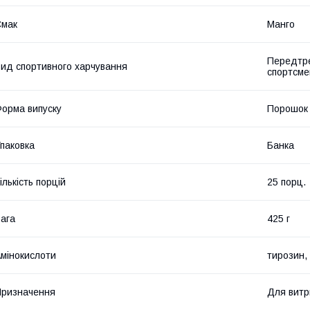
Смак
Манго
Передтре
ид спортивного харчування
спортсме
орма випуску
Порошок
паковка
Банка
ількість порцій
25 порц.
ага
425 г
мінокислоти
тирозин, 
ризначення
Для витр