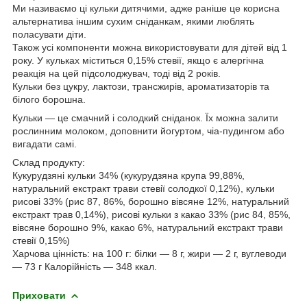
Ми називаємо ці кульки дитячими, адже раніше це корисна
альтернатива іншим сухим сніданкам, якими люблять
поласувати діти.
Також усі компоненти можна використовувати для дітей від 1
року. У кульках міститься 0,15% стевії, якщо є алергічна
реакція на цей підсолоджувач, тоді від 2 років.
Кульки без цукру, лактози, трансжирів, ароматизаторів та
білого борошна.
Кульки — це смачний і солодкий сніданок. Їх можна залити
рослинним молоком, доповнити йогуртом, чіа-пудингом або
вигадати самі.
Склад продукту:
Кукурудзяні кульки 34% (кукурудзяна крупа 99,88%,
натуральний екстракт трави стевії солодкої 0,12%), кульки
рисові 33% (рис 87, 86%, борошно вівсяне 12%, натуральний
екстракт трав 0,14%), рисові кульки з какао 33% (рис 84, 85%,
вівсяне борошно 9%, какао 6%, натуральний екстракт трави
стевії 0,15%)
Харчова цінність: на 100 г: білки — 8 г, жири — 2 г, вуглеводи
— 73 г Калорійність — 348 ккал.
Приховати