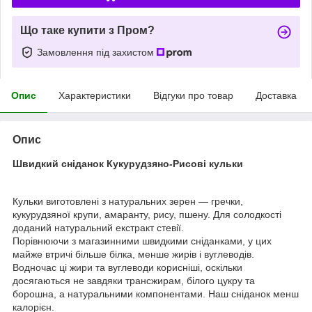
Що таке купити з Пром?
Замовлення під захистом
Опис
Характеристики
Відгуки про товар
Доставка
Опис
Швидкий сніданок Кукурудзяно-Рисові кульки
Кульки виготовлені з натуральних зерен — гречки,
кукурудзяної крупи, амаранту, рису, пшену. Для солодкості
доданий натуральний екстракт стевії.
Порівнюючи з магазинними швидкими сніданками, у цих
майже втричі більше білка, менше жирів і вуглеводів.
Водночас ці жири та вуглеводи корисніші, оскільки
досягаються не завдяки трансжирам, білого цукру та
борошна, а натуральними компонентами. Наш сніданок менш
калорієн.