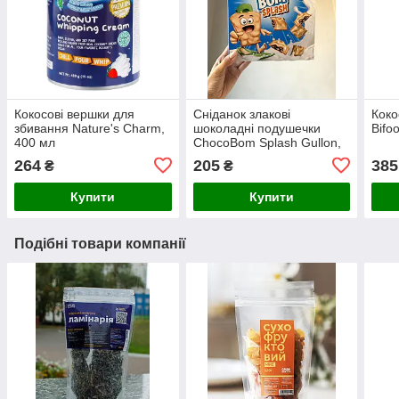
Кокосові вершки для
Сніданок злакові
Коко
збивання Nature's Charm,
шоколадні подушечки
Bifo
400 мл
ChocoBom Splash Gullon,
275г
264
205
385
₴
₴
Купити
Купити
Подібні товари компанії