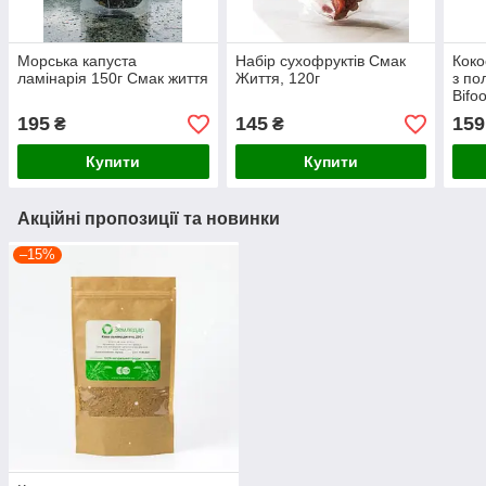
Морська капуста
Набір сухофруктів Смак
Коко
ламінарія 150г Смак життя
Життя, 120г
з по
Bifo
195
145
159
₴
₴
Купити
Купити
Акційні пропозиції та новинки
–15%