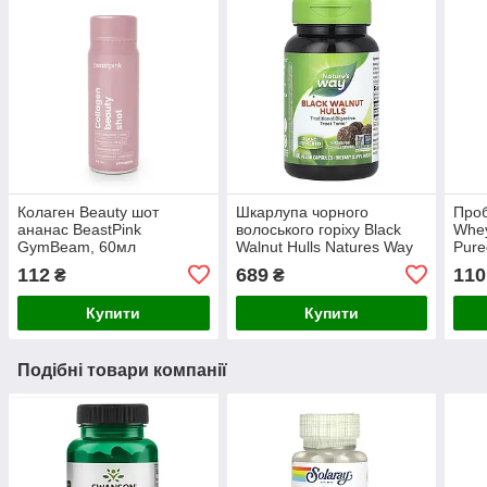
Колаген Beauty шот
Шкарлупа чорного
Проб
ананас BeastPink
волоського горіху Black
Whey
GymBeam, 60мл
Walnut Hulls Natures Way
Pure
100 vcaps
112
689
110
₴
₴
Купити
Купити
Подібні товари компанії