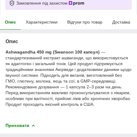
Замовлення під захистом
Опис
Характеристики
Відгуки про товар
Доставка
Опис
Ashwagandha 450 mg (Swanson 100 капсул)
—
стандартизований екстракт ашваганди, що використовується
як адаптоген і загальний тонік. Цей продукт підтримується
традиційними знаннями Аюрведи і додатковими даними щодо
імунної системи. Підходить для веганів, виготовлений без
ГМО, глютену, молока, яєць та сої, в GMP-середовищі.
Рекомендоване дозування — 1 капсула 2–3 рази на день.
Перед використанням важливо проконсультуватися з лікарем,
особливо при вагітності, прийомі ліків або хронічних хворобах.
Продукт проходить якісний контроль в США.
Приховати