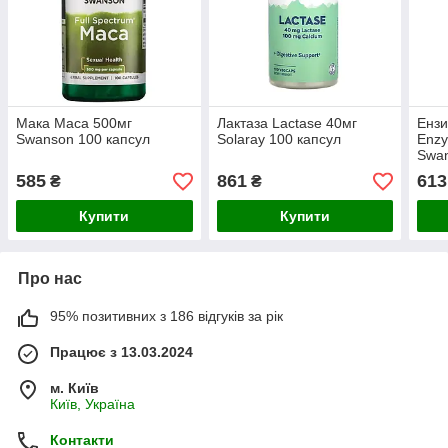
Мака Maca 500мг
Лактаза Lactase 40мг
Ензи
Swanson 100 капсул
Solaray 100 капсул
Enzy
Swan
585
861
613
₴
₴
Купити
Купити
Про нас
95% позитивних з 186 відгуків за рік
Працює з 13.03.2024
м. Київ
Київ, Україна
Контакти