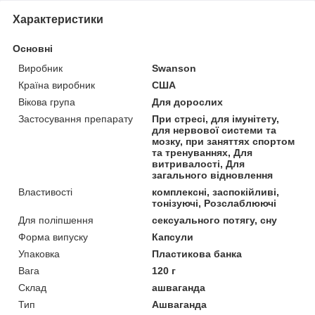
Характеристики
Основні
Виробник
Swanson
Країна виробник
США
Вікова група
Для дорослих
Застосування препарату
При стресі, для імунітету,
для нервової системи та
мозку, при заняттях спортом
та тренуваннях, Для
витривалості, Для
загального відновлення
Властивості
комплексні, заспокійливі,
тонізуючі, Розслаблюючі
Для поліпшення
сексуального потягу, сну
Форма випуску
Капсули
Упаковка
Пластикова банка
Вага
120 г
Склад
ашваганда
Тип
Ашваганда