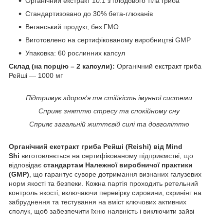
Органічний екстракт 10:1 з плодового тіла гриба
Стандартизовано до 30% бета-глюканів
Веганський продукт, без ГМО
Виготовлено на сертифікованому виробництві GMP
Упаковка: 60 рослинних капсул
Склад (на порцію – 2 капсули):
Органічний екстракт гриба
Рейші — 1000 мг
Підтримує здоров'я та стійкість імунної системи
Сприяє зняттю стресу та спокійному сну
Сприяє загальній життєвій силі та довголіттю
Органічний екстракт гриба Рейші (Reishi) від Mind
Shi
виготовляється на сертифікованому підприємстві, що
відповідає
стандартам Належної виробничої практики
(GMP)
, що гарантує суворе дотримання визнаних галузевих
норм якості та безпеки. Кожна партія проходить ретельний
контроль якості, включаючи перевірку сировини, скринінг на
забруднення та тестування на вміст ключових активних
сполук, щоб забезпечити їхню наявність і виключити зайві