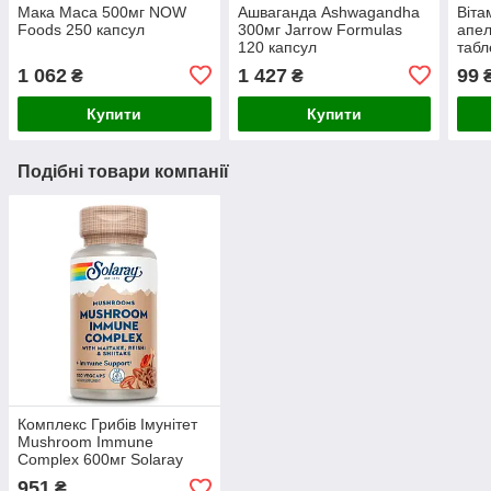
Мака Maca 500мг NOW
Ашваганда Ashwagandha
Віта
Foods 250 капсул
300мг Jarrow Formulas
апел
120 капсул
таб
1 062
1 427
99
₴
₴
Купити
Купити
Подібні товари компанії
Комплекс Грибів Імунітет
Mushroom Immune
Complex 600мг Solaray
100 капсул
951
₴