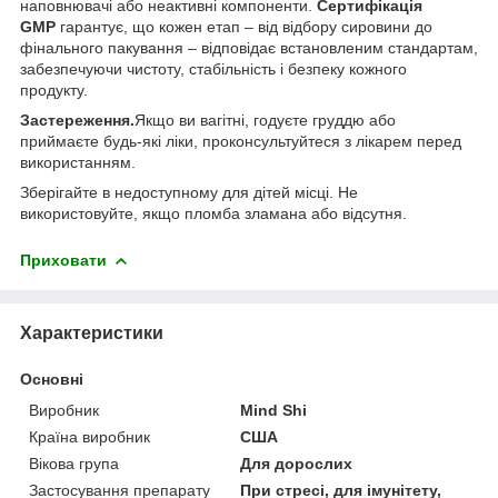
наповнювачі або неактивні компоненти.
Сертифікація
GMP
гарантує, що кожен етап – від відбору сировини до
фінального пакування – відповідає встановленим стандартам,
забезпечуючи чистоту, стабільність і безпеку кожного
продукту.
Застереження.
Якщо ви вагітні, годуєте груддю або
приймаєте будь-які ліки, проконсультуйтеся з лікарем перед
використанням.
Зберігайте в недоступному для дітей місці. Не
використовуйте, якщо пломба зламана або відсутня.
Приховати
Характеристики
Основні
Виробник
Mind Shi
Країна виробник
США
Вікова група
Для дорослих
Застосування препарату
При стресі, для імунітету,