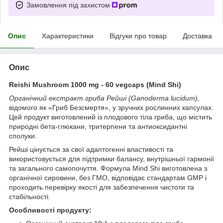
Замовлення під захистом
Опис
Характеристики
Відгуки про товар
Доставка
Опис
Reishi Mushroom 1000 mg - 60 vegcaps (Mind Shi)
Органічний екстракт гриба Рейші (Ganoderma lucidum),
відомого як «Гриб Безсмертя», у зручних рослинних капсулах.
Цей продукт виготовлений із плодового тіла гриба, що містить
природні бета-глюкани, тритерпени та антиоксидантні
сполуки.
Рейші цінується за свої адаптогенні властивості та
використовується для підтримки балансу, внутрішньої гармонії
та загального самопочуття. Формула Mind Shi виготовлена з
органічної сировини, без ГМО, відповідає стандартам GMP і
проходить перевірку якості для забезпечення чистоти та
стабільності.
Особливості продукту: