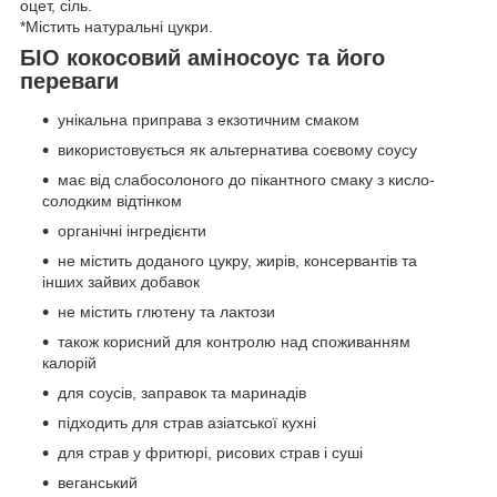
оцет, сіль.
*Містить натуральні цукри.
БІО кокосовий аміносоус та його
переваги
унікальна приправа з екзотичним смаком
використовується як альтернатива соєвому соусу
має від слабосолоного до пікантного смаку з кисло-
солодким відтінком
органічні інгредієнти
не містить доданого цукру, жирів, консервантів та
інших зайвих добавок
не містить глютену та лактози
також корисний для контролю над споживанням
калорій
для соусів, заправок та маринадів
підходить для страв азіатської кухні
для страв у фритюрі, рисових страв і суші
веганський