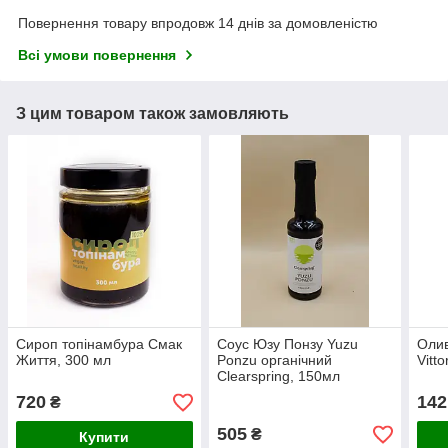
Повернення товару впродовж 14 днів за домовленістю
Всі умови повернення
З цим товаром також замовляють
Сироп топінамбура Смак
Соус Юзу Понзу Yuzu
Олив
Життя, 300 мл
Ponzu органічний
Vitto
Clearspring, 150мл
720
142
₴
505
₴
Купити