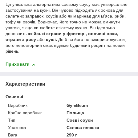
Ця унікальна альтернатива соєвому соусу має універсальне
застосування на кухні. Він чудово підходить як основа для
салатних заправок, соусів або як маринад для м'яса, риби,
тофу чи овочів. Водночас, його точно не можна оминути
увагою, якщо ви любите азіатську кухню. Він ідеально
доповнить
азійські страви у фритюрі, овочеві воки,
страви з рису
або
суші.
Де б ви його не використовували,
його неповторний смак підніме будь-який рецепт на новий
рівень.
Приховати
Характеристики
Основні
Виробник
GymBeam
Країна виробник
Польща
Тип
Соєві соуси
Упаковка
Скляна пляшка
Вага
290 г