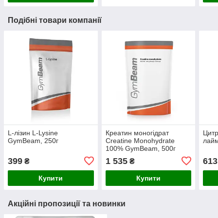
Подібні товари компанії
L-лізин L-Lysine
Креатин моногідрат
Цитр
GymBeam, 250г
Creatine Monohydrate
лай
100% GymBeam, 500г
манго маракуя
399
1 535
613
₴
₴
Купити
Купити
Акційні пропозиції та новинки