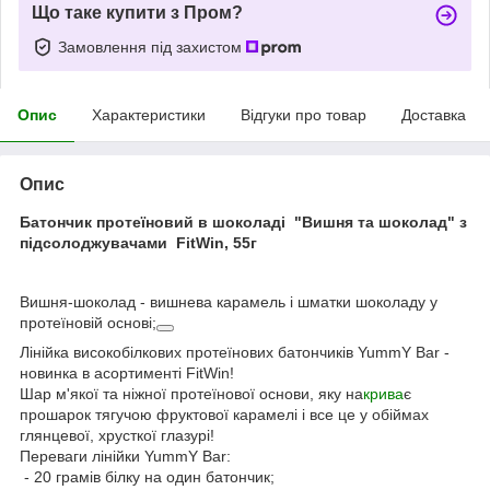
Що таке купити з Пром?
Замовлення під захистом
Опис
Характеристики
Відгуки про товар
Доставка
Опис
Батончик протеїновий в шоколаді "Вишня та шоколад" з
підсолоджувачами FitWin, 55г
Вишня-шоколад - вишнева карамель і шматки шоколаду у
протеїновій основі;
Лінійка високобілкових протеїнових батончиків YummY Bar -
новинка в асортименті FitWin!
Шар м'якої та ніжної протеїнової основи, яку на
крива
є
прошарок тягучою фруктової карамелі і все це у обіймах
глянцевої, хрусткої глазурі!
Переваги лінійки YummY Bar:
- 20 грамів білку на один батончик;