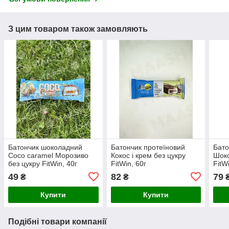
З цим товаром також замовляють
Батончик шоколадний
Батончик протеїновий
Бато
Coco caramel Морозиво
Кокос і крем без цукру
Шоко
без цукру FitWin, 40г
FitWin, 60г
FitW
49
82
79
₴
₴
Купити
Купити
Подібні товари компанії