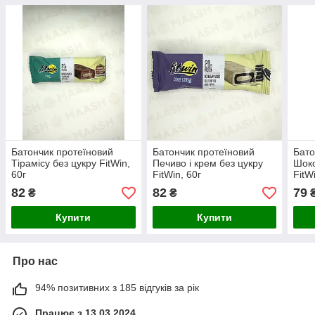
Батончик протеїновий
Батончик протеїновий
Бато
Тірамісу без цукру FitWin,
Печиво і крем без цукру
Шоко
60г
FitWin, 60г
FitW
82
82
79
₴
₴
Купити
Купити
Про нас
94% позитивних з 185 відгуків за рік
Працює з 13.03.2024