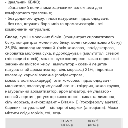
- ідеальний КБЖВ;
- збагачений поживними харчовими волокнами для
комфортного травлення;
- без доданого цукру, тільки натуральні підсолоджувачі;
- без гмо, штучних барвників та ароматизаторів - всі
компоненти натуральні;
Склад
: суміш молочних білків (концентрат сироваткового
білку, концентрат молочного білку, ізолят сироваткового білку)
36,6%, шоколад молочний (олія кокосова, полідекстроза,
сироватка молочна суха, підсолоджувачі (мальтитол, стевіол
глікозиди зі стевії), молоко сухе знежирене, какао порошок зі
зниженим вмістом жиру, емульгатор - соєвий лецетин,
натуральний ароматизатор, сіль морська) 21%, гідролізат
колагену, харчові волокна (полідекстроза,
ізомальтоолігосахариди), олія кокосова, підсолоджувач -
мальтитол, вологоутримуючий агент - гліцерин, какао крупка,
натуральний ароматизатор, ароматизатор, емульгатор -
соєвий лецетин, регулятор кислотності - кислота лимонна,
сіль морська, антиоксидант – Вітамін Е (токоферолу ацетат),
барвник натуральний – сік чорної моркви (антоціани). Може
містити сліди горіхів, сої, яєць.