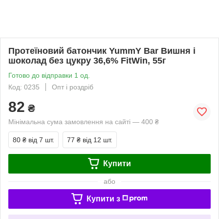
Протеїновий батончик YummY Bar Вишня і
шоколад без цукру 36,6% FitWin, 55г
Готово до відправки 1 од.
Код: 0235
Опт і роздріб
82
₴
Мінімальна сума замовлення на сайті — 400 ₴
80 ₴
від 7 шт.
77 ₴
від 12 шт.
Купити
або
Купити з