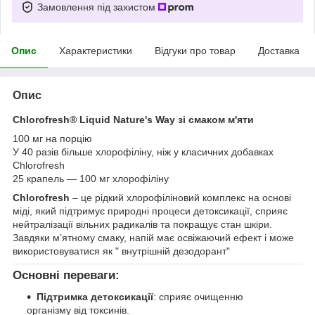
Замовлення під захистом
Опис
Характеристики
Відгуки про товар
Доставка
Опис
Chlorofresh® Liquid Nature's Way зі смаком м'яти
100 мг на порцію
У 40 разів більше хлорофіліну, ніж у класичних добавках
Chlorofresh
25 крапель — 100 мг хлорофіліну
Chlorofresh
– це рідкий хлорофіліновий комплекс на основі
міді, який підтримує природні процеси детоксикації, сприяє
нейтралізації вільних радикалів та покращує стан шкіри.
Завдяки м’ятному смаку, напій має освіжаючий ефект і може
використовуватися як " внутрішній дезодорант"
Основні переваги:
Підтримка детоксикації
: сприяє очищенню
організму від токсинів.