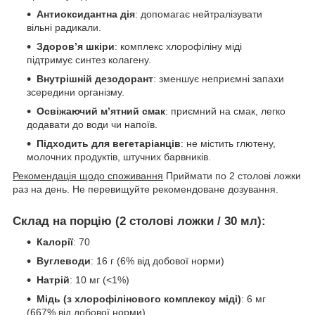
Антиоксидантна дія
: допомагає нейтралізувати
вільні радикали.
Здоров’я шкіри
: комплекс хлорофіліну міді
підтримує синтез колагену.
Внутрішній дезодорант
: зменшує неприємні запахи
зсередини організму.
Освіжаючий м’ятний смак
: приємний на смак, легко
додавати до води чи напоїв.
Підходить для вегетаріанців
: не містить глютену,
молочних продуктів, штучних барвників.
Рекомендація щодо споживання
Приймати по 2 столові ложки
раз на день. Не перевищуйте рекомендоване дозування.
Склад на порцію (2 столові ложки / 30 мл):
Калорії
: 70
Вуглеводи
: 16 г (6% від добової норми)
Натрій
: 10 мг (<1%)
Мідь (з хлорофілінового комплексу міді)
: 6 мг
(667% від добової норми)