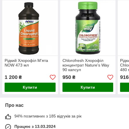
Рідкий Хлорофіл М'ята
Chlorofresh Хлорофіл
Рідк
NOW 473 мл
концентрат Nature's Way
Chlo
90 капсул
480 
1 200
950
916
₴
₴
Купити
Купити
Про нас
94% позитивних з 185 відгуків за рік
Працює з 13.03.2024