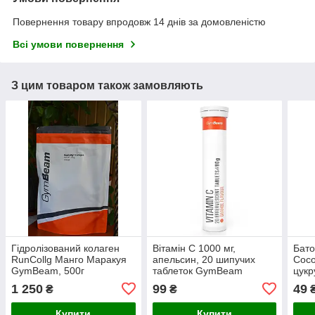
Повернення товару впродовж 14 днів за домовленістю
Всі умови повернення
З цим товаром також замовляють
Гідролізований колаген
Вітамін С 1000 мг,
Бато
RunCollg Манго Маракуя
апельсин, 20 шипучих
Coco
GymBeam, 500г
таблеток GymBeam
цукр
1 250
99
49
₴
₴
Купити
Купити