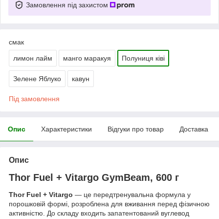
Замовлення під захистом
смак
лимон лайм
манго маракуя
Полуниця ківі
Зелене Яблуко
кавун
Під замовлення
Опис
Характеристики
Відгуки про товар
Доставка
Опис
Thor Fuel + Vitargo GymBeam, 600 г
Thor Fuel + Vitargo
— це передтренувальна формула у
порошковій формі, розроблена для вживання перед фізичною
активністю. До складу входить запатентований вуглевод