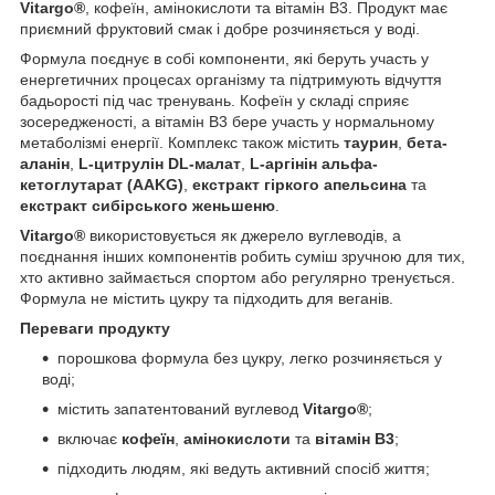
Vitargo®
, кофеїн, амінокислоти та вітамін B3. Продукт має
приємний фруктовий смак і добре розчиняється у воді.
Формула поєднує в собі компоненти, які беруть участь у
енергетичних процесах організму та підтримують відчуття
бадьорості під час тренувань. Кофеїн у складі сприяє
зосередженості, а вітамін B3 бере участь у нормальному
метаболізмі енергії. Комплекс також містить
таурин
,
бета-
аланін
,
L-цитрулін DL-малат
,
L-аргінін альфа-
кетоглутарат (AAKG)
,
екстракт гіркого апельсина
та
екстракт сибірського женьшеню
.
Vitargo®
використовується як джерело вуглеводів, а
поєднання інших компонентів робить суміш зручною для тих,
хто активно займається спортом або регулярно тренується.
Формула не містить цукру та підходить для веганів.
Переваги продукту
порошкова формула без цукру, легко розчиняється у
воді;
містить запатентований вуглевод
Vitargo®
;
включає
кофеїн
,
амінокислоти
та
вітамін B3
;
підходить людям, які ведуть активний спосіб життя;