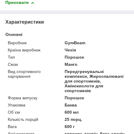
Приховати
Характеристики
Основні
Виробник
GymBeam
Країна виробник
Чехія
Тип
Порошок
Смак
Манго
Вид спортивного
Передтренувальні
харчування
комплекси, Жироспалювачі
для спортсменів,
Амінокислоти для
спортсменів
Форма випуску
Порошок
Упаковка
Банка
Об`єм
600 мл
Кількість порцій
25 порц.
Вага
600 г
Амінокислоти
тирозин, таурін, бета-аланін,