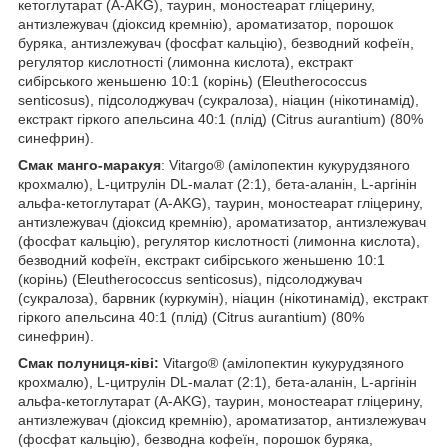
кетоглутарат (A-AKG), таурин, моностеарат гліцерину,
антизлежувач (діоксид кремнію), ароматизатор, порошок
буряка, антизлежувач (фосфат кальцію), безводний кофеїн,
регулятор кислотності (лимонна кислота), екстракт
сибірського женьшеню 10:1 (корінь) (Eleutherococcus
senticosus), підсолоджувач (сукралоза), ніацин (нікотинамід),
екстракт гіркого апельсина 40:1 (плід) (Citrus aurantium) (80%
синефрин).
Смак манго-маракуя
: Vitargo® (амілопектин кукурудзяного
крохмалю), L-цитрулін DL-малат (2:1), бета-аланін, L-аргінін
альфа-кетоглутарат (A-AKG), таурин, моностеарат гліцерину,
антизлежувач (діоксид кремнію), ароматизатор, антизлежувач
(фосфат кальцію), регулятор кислотності (лимонна кислота),
безводний кофеїн, екстракт сибірського женьшеню 10:1
(корінь) (Eleutherococcus senticosus), підсолоджувач
(сукралоза), барвник (куркумін), ніацин (нікотинамід), екстракт
гіркого апельсина 40:1 (плід) (Citrus aurantium) (80%
синефрин).
Смак полуниця-ківі:
Vitargo® (амілопектин кукурудзяного
крохмалю), L-цитрулін DL-малат (2:1), бета-аланін, L-аргінін
альфа-кетоглутарат (A-AKG), таурин, моностеарат гліцерину,
антизлежувач (діоксид кремнію), ароматизатор, антизлежувач
(фосфат кальцію), безводна кофеїн, порошок буряка,