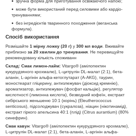
зручна форма для приготування освіжаючого напою;
може бути використаний перед силовими або кардіо-
тренуваннями;
без інгредієнтів тваринного походження (веганська
формула).
Спосіб використання
Розмішайте
1 мірну ложку (20 г)
у
300 мл води
. Вживайте
приблизно
за 20 хвилин до тренування
. Не перевищуйте
рекомендовану кількість споживанн
Склад: Смак лимон-лайм:
Vitargo® (амілопектин
кукурудзяного крохмалю), L-цитрулін DL-малат (2:1), бета-
аланін, L-аргінін альфа-кетоглутарат (A-AKG), таурин,
моностеарат гліцерину, антизлежувач (діоксид кремнію),
ароматизатор, антизлежувач (фосфат кальцію), регулятор
кислотності (лимонна кислота), безводний кофеїн, екстракт
сибірського женьшеню 10:1 (корінь) (Eleutherococcus
senticosus), підсолоджувач (сукралоза), ніацин (нікотинамід),
екстракт гіркого апельсина 40:1 (плід) (Citrus aurantium) (80%
синефрин).
Смак кавун
: Vitargo® (амілопектин кукурудзяного крохмалю),
L-цитрулін DL-малат (2:1), бета-аланін, L-аргінін альфа-