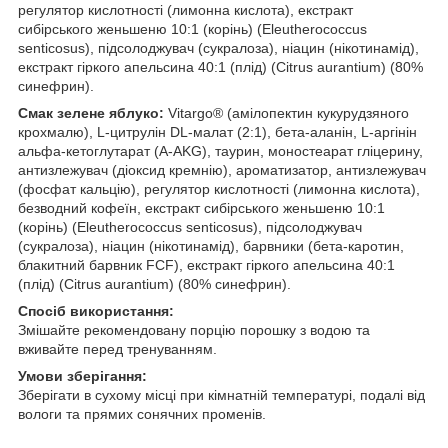
регулятор кислотності (лимонна кислота), екстракт
сибірського женьшеню 10:1 (корінь) (Eleutherococcus
senticosus), підсолоджувач (сукралоза), ніацин (нікотинамід),
екстракт гіркого апельсина 40:1 (плід) (Citrus aurantium) (80%
синефрин).
Смак зелене яблуко:
Vitargo® (амілопектин кукурудзяного
крохмалю), L-цитрулін DL-малат (2:1), бета-аланін, L-аргінін
альфа-кетоглутарат (A-AKG), таурин, моностеарат гліцерину,
антизлежувач (діоксид кремнію), ароматизатор, антизлежувач
(фосфат кальцію), регулятор кислотності (лимонна кислота),
безводний кофеїн, екстракт сибірського женьшеню 10:1
(корінь) (Eleutherococcus senticosus), підсолоджувач
(сукралоза), ніацин (нікотинамід), барвники (бета-каротин,
блакитний барвник FCF), екстракт гіркого апельсина 40:1
(плід) (Citrus aurantium) (80% синефрин).
Спосіб використання:
Змішайте рекомендовану порцію порошку з водою та
вживайте перед тренуванням.
Умови зберігання:
Зберігати в сухому місці при кімнатній температурі, подалі від
вологи та прямих сонячних променів.