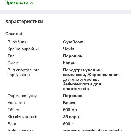
Приховати
Характеристики
Основні
Виробник
GymBeam
Країна виробник
Чехія
Тип
Порошок
Смак
Кавун
Вид спортивного
Передтренувальні
харчування
комплекси, Жироспалювачі
для спортсменів,
Амінокислоти для
спортсменів
Форма випуску
Порошок
Упаковка
Банка
Об`єм
600 мл
Кількість порцій
25 порц.
Вага
600 г
Амінокислоти
тирозин, таурін, бета-аланін,