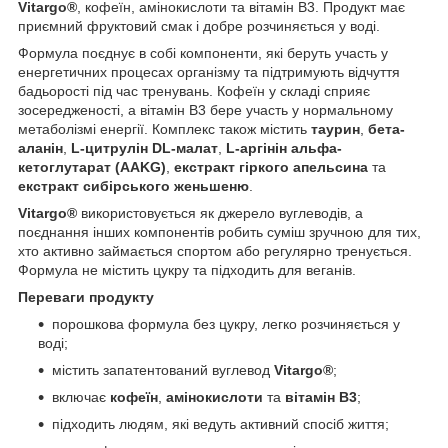
Vitargo®
, кофеїн, амінокислоти та вітамін B3. Продукт має
приємний фруктовий смак і добре розчиняється у воді.
Формула поєднує в собі компоненти, які беруть участь у
енергетичних процесах організму та підтримують відчуття
бадьорості під час тренувань. Кофеїн у складі сприяє
зосередженості, а вітамін B3 бере участь у нормальному
метаболізмі енергії. Комплекс також містить
таурин
,
бета-
аланін
,
L-цитрулін DL-малат
,
L-аргінін альфа-
кетоглутарат (AAKG)
,
екстракт гіркого апельсина
та
екстракт сибірського женьшеню
.
Vitargo®
використовується як джерело вуглеводів, а
поєднання інших компонентів робить суміш зручною для тих,
хто активно займається спортом або регулярно тренується.
Формула не містить цукру та підходить для веганів.
Переваги продукту
порошкова формула без цукру, легко розчиняється у
воді;
містить запатентований вуглевод
Vitargo®
;
включає
кофеїн
,
амінокислоти
та
вітамін B3
;
підходить людям, які ведуть активний спосіб життя;