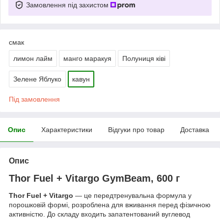
Замовлення під захистом
смак
лимон лайм
манго маракуя
Полуниця ківі
Зелене Яблуко
кавун
Під замовлення
Опис
Характеристики
Відгуки про товар
Доставка
Опис
Thor Fuel + Vitargo GymBeam, 600 г
Thor Fuel + Vitargo
— це передтренувальна формула у
порошковій формі, розроблена для вживання перед фізичною
активністю. До складу входить запатентований вуглевод