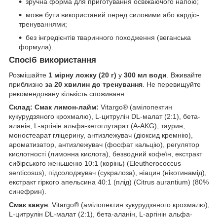
зручна форма для приготування освіжаючого напою;
може бути використаний перед силовими або кардіо-
тренуваннями;
без інгредієнтів тваринного походження (веганська
формула).
Спосіб використання
Розмішайте
1 мірну ложку (20 г)
у
300 мл води
. Вживайте
приблизно
за 20 хвилин до тренування
. Не перевищуйте
рекомендовану кількість споживанн
Склад: Смак лимон-лайм:
Vitargo® (амілопектин
кукурудзяного крохмалю), L-цитрулін DL-малат (2:1), бета-
аланін, L-аргінін альфа-кетоглутарат (A-AKG), таурин,
моностеарат гліцерину, антизлежувач (діоксид кремнію),
ароматизатор, антизлежувач (фосфат кальцію), регулятор
кислотності (лимонна кислота), безводний кофеїн, екстракт
сибірського женьшеню 10:1 (корінь) (Eleutherococcus
senticosus), підсолоджувач (сукралоза), ніацин (нікотинамід),
екстракт гіркого апельсина 40:1 (плід) (Citrus aurantium) (80%
синефрин).
Смак кавун
: Vitargo® (амілопектин кукурудзяного крохмалю),
L-цитрулін DL-малат (2:1), бета-аланін, L-аргінін альфа-