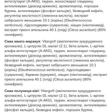
кетоглутарат (A-AKG), таурин, моностеарат гліцерину,
антизлежувач (діоксид кремнію), ароматизатор, порошок
буряка, антизлежувач (фосфат кальцію), безводний кофеїн,
регулятор кислотності (лимонна кислота), екстракт
сибірського женьшеню 10:1 (корінь) (Eleutherococcus
senticosus), підсолоджувач (сукралоза), ніацин (нікотинамід),
екстракт гіркого апельсина 40:1 (плід) (Citrus aurantium) (80%
синефрин).
Смак манго-маракуя
: Vitargo® (амілопектин кукурудзяного
крохмалю), L-цитрулін DL-малат (2:1), бета-аланін, L-аргінін
альфа-кетоглутарат (A-AKG), таурин, моностеарат гліцерину,
антизлежувач (діоксид кремнію), ароматизатор, антизлежувач
(фосфат кальцію), регулятор кислотності (лимонна кислота),
безводний кофеїн, екстракт сибірського женьшеню 10:1
(корінь) (Eleutherococcus senticosus), підсолоджувач
(сукралоза), барвник (куркумін), ніацин (нікотинамід), екстракт
гіркого апельсина 40:1 (плід) (Citrus aurantium) (80%
синефрин).
Смак полуниця-ківі:
Vitargo® (амілопектин кукурудзяного
крохмалю), L-цитрулін DL-малат (2:1), бета-аланін, L-аргінін
альфа-кетоглутарат (A-AKG), таурин, моностеарат гліцерину,
антизлежувач (діоксид кремнію), ароматизатор, антизлежувач
(фосфат кальцію), безводна кофеїн, порошок буряка,