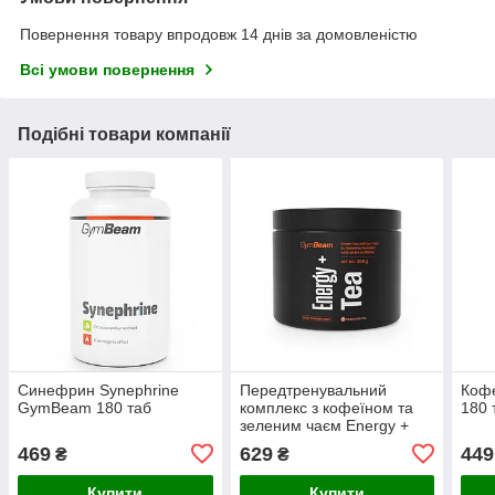
Повернення товару впродовж 14 днів за домовленістю
Всі умови повернення
Подібні товари компанії
Синефрин Synephrine
Передтренувальний
Кофе
GymBeam 180 таб
комплекс з кофеїном та
180 
зеленим чаєм Energy +
Tea GymBeam 200г
469
629
449
₴
₴
Холодний Персиковий Чай
Купити
Купити