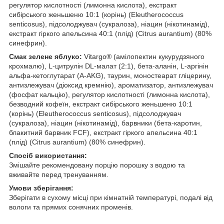
регулятор кислотності (лимонна кислота), екстракт
сибірського женьшеню 10:1 (корінь) (Eleutherococcus
senticosus), підсолоджувач (сукралоза), ніацин (нікотинамід),
екстракт гіркого апельсина 40:1 (плід) (Citrus aurantium) (80%
синефрин).
Смак зелене яблуко:
Vitargo® (амілопектин кукурудзяного
крохмалю), L-цитрулін DL-малат (2:1), бета-аланін, L-аргінін
альфа-кетоглутарат (A-AKG), таурин, моностеарат гліцерину,
антизлежувач (діоксид кремнію), ароматизатор, антизлежувач
(фосфат кальцію), регулятор кислотності (лимонна кислота),
безводний кофеїн, екстракт сибірського женьшеню 10:1
(корінь) (Eleutherococcus senticosus), підсолоджувач
(сукралоза), ніацин (нікотинамід), барвники (бета-каротин,
блакитний барвник FCF), екстракт гіркого апельсина 40:1
(плід) (Citrus aurantium) (80% синефрин).
Спосіб використання:
Змішайте рекомендовану порцію порошку з водою та
вживайте перед тренуванням.
Умови зберігання:
Зберігати в сухому місці при кімнатній температурі, подалі від
вологи та прямих сонячних променів.