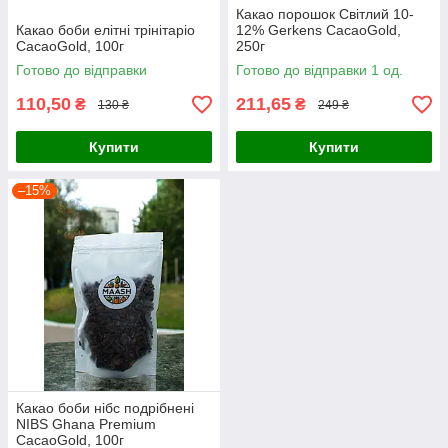
Какао порошок Світлий 10-
Какао боби елітні трінітаріо
12% Gerkens CacaoGold,
CacaoGold, 100г
250г
Готово до відправки
Готово до відправки 1 од.
110,50
211,65
₴
₴
130 ₴
249 ₴
Купити
Купити
–15%
Какао боби нібс подрібнені
NIBS Ghana Premium
CacaoGold, 100г