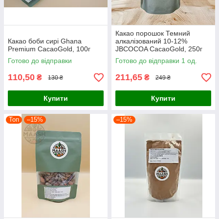
Какао порошок Темний
Какао боби сирі Ghana
алкалізований 10-12%
Premium CacaoGold, 100г
JBCOCOA CacaoGold, 250г
Готово до відправки
Готово до відправки 1 од.
110,50
211,65
₴
₴
130 ₴
249 ₴
Купити
Купити
Топ
–15%
–15%