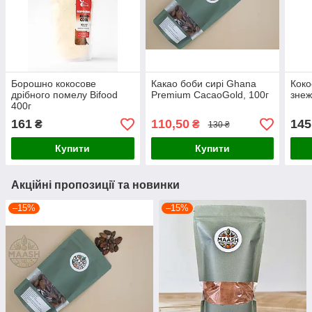
Борошно кокосове
Какао боби сирі Ghana
Коко
дрібного помелу Bifood
Premium CacaoGold, 100г
знеж
400г
161
110,50
145
₴
₴
130 ₴
Купити
Купити
Акційні пропозиції та новинки
–15%
–15%