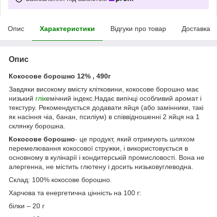
Опис
Характеристики
Відгуки про товар
Доставка
Опис
Кокосове борошно 12% , 490г
Завдяки високому вмісту клітковини, кокосове борошно має
низький
глік
емічний індекс.Надає випічці особливий аромат і
текстуру. Рекомендується додавати яйця (або замінники, такі
як насіння чіа, банан, псиліум) в співвідношенні 2 яйця на 1
склянку борошна.
Кокосове борошно
- це продукт, який отримують шляхом
перемелювання кокосової стружки, і використовується в
основному в кулінарії і кондитерській промисловості. Вона не
алергенна, не містить глютену і досить низьковуглеводна.
Склад: 100% кокосове борошно.
Харчова та енергетична цінність на 100 г:
білки – 20 г