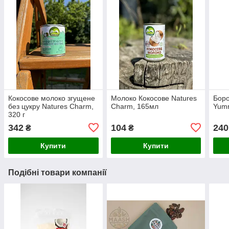
Кокосове молоко згущене
Молоко Кокосове Natures
Боро
без цукру Natures Charm,
Charm, 165мл
Yumm
320 г
342
104
240
₴
₴
Купити
Купити
Подібні товари компанії