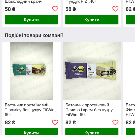
Шоколадний кранч
Фундук FIZI,40г
FitW
FIZI,40г
58
58
82
₴
₴
Купити
Купити
Подібні товари компанії
Батончик протеїновий
Батончик протеїновий
Бато
Тірамісу без цукру FitWin,
Печиво і крем без цукру
Фіст
60г
FitWin, 60г
FitW
82
82
82
₴
₴
Купити
Купити