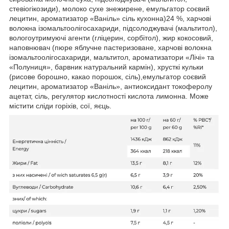
стевіогікозиди), молоко сухе знежирене, емульгатор соєвий
лецитин, ароматизатор «Ваніль» сіль кухонна)24 %, харчові
волокна ізомальтоолігосахариди, підсолоджувачі (мальтитол),
вологоутримуючі агенти (гліцерин, сорбітол), жир кокосовий,
наповнювач (пюре яблучне пастеризоване, харчові волокна
ізомальтоолігосахариди, мальтитол, ароматизатори «Лічі» та
«Полуниця», барвник натуральний кармін), хрусткі кульки
(рисове борошно, какао порошок, сіль),емульгатор соєвий
лецитин, ароматизатор «Ваніль», антиоксидант токоферолу
ацетат, сіль, регулятор кислотності кислота лимонна. Може
містити сліди горіхів, сої, яєць.