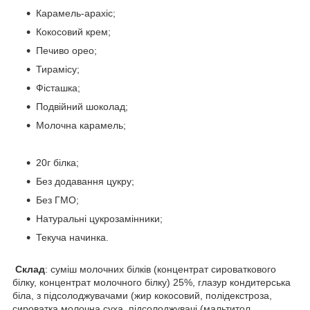
Карамель-арахіс;
Кокосовий крем;
Печиво орео;
Тирамісу;
Фісташка;
Подвійний шоколад;
Молочна карамель;
20г білка;
Без додавання цукру;
Без ГМО;
Натуральні цукрозамінники;
Текуча начинка.
Склад
: суміш молочних білків (концентрат сироваткового
білку, концентрат молочного білку) 25%, глазур кондитерська
біла, з підсолоджувачами (жир кокосовий, полідекстроза,
сироватка молочна суха, підсолоджувачі (мальтитол,