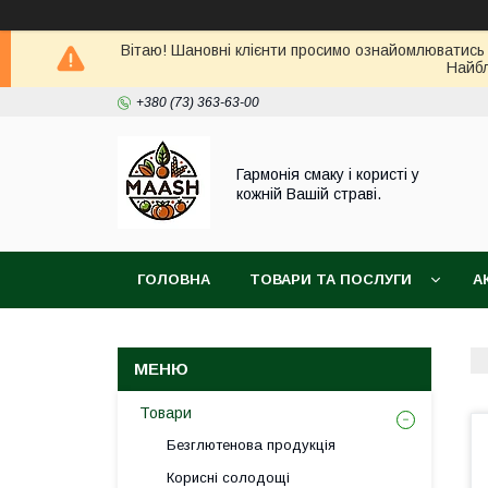
Вітаю! Шановні клієнти просимо ознайомлюватись 
Найбл
+380 (73) 363-63-00
Гармонія смаку і користі у
кожній Вашій страві.
ГОЛОВНА
ТОВАРИ ТА ПОСЛУГИ
А
ВІДГУКИ
ПОВЕРНЕННЯ ТА ОБМІН ТОВАРУ
Товари
Безглютенова продукція
Корисні солодощі