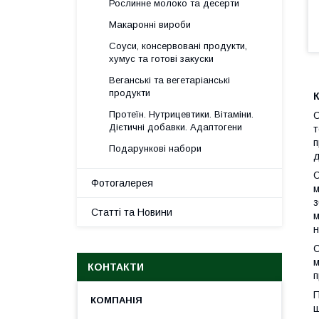
Рослинне молоко та десерти
Макаронні вироби
Соуси, консервовані продукти,
хумус та готові закуски
Веганські та вегетаріанські
продукти
К
Протеїн. Нутрицевтики. Вітаміни.
С
Дієтичні добавки. Адаптогени
т
п
Подарункові набори
д
С
Фотогалерея
м
з
Статті та Новини
м
н
С
м
КОНТАКТИ
п
П
ш