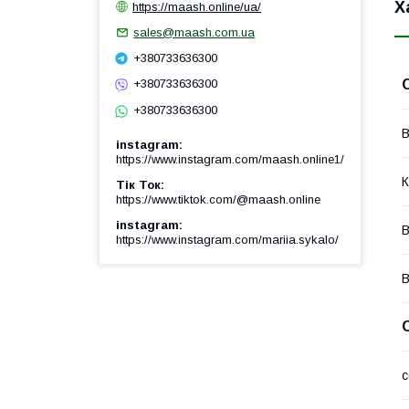
Х
https://maash.online/ua/
sales@maash.com.ua
+380733636300
+380733636300
+380733636300
В
instagram
https://www.instagram.com/maash.online1/
К
Тік Ток
https://www.tiktok.com/@maash.online
instagram
В
https://www.instagram.com/mariia.sykalo/
с