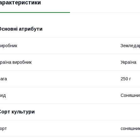
арактеристики
Основні атрибути
иробник
Земледа
раїна виробник
Україна
ага
250 г
Вид
Соняшни
Сорт культури
орт
соняшни