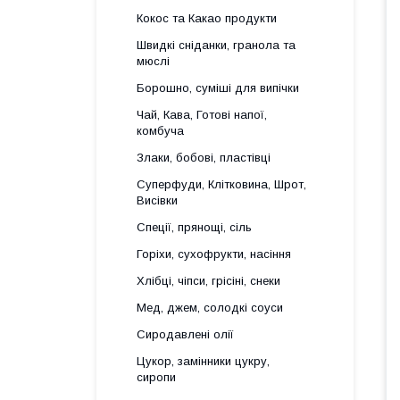
Кокос та Какао продукти
Швидкі сніданки, гранола та
мюслі
Борошно, суміші для випічки
Чай, Кава, Готові напої,
комбуча
Злаки, бобові, пластівці
Суперфуди, Клітковина, Шрот,
Висівки
Спеції, прянощі, сіль
Горіхи, сухофрукти, насіння
Хлібці, чіпси, грісіні, снеки
Мед, джем, солодкі соуси
Сиродавлені олії
Цукор, замінники цукру,
сиропи