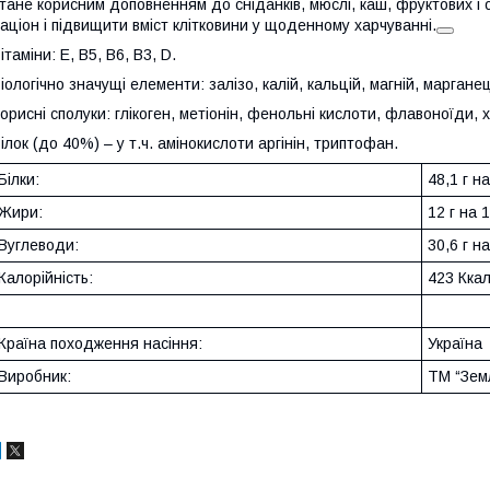
тане корисним доповненням до сніданків, мюслі, каш, фруктових і 
аціон і підвищити вміст клітковини у щоденному харчуванні.
ітаміни: E, B5, B6, B3, D.
іологічно значущі елементи: залізо, калій, кальцій, магній, маргане
орисні сполуки: глікоген, метіонін, фенольні кислоти, флавоноїди, 
ілок (до 40%) – у т.ч. амінокислоти аргінін, триптофан.
Білки:
48,1 г н
Жири:
12 г на 
Вуглеводи:
30,6 г н
Калорійність:
423 Ккал
Країна походження насіння:
Україна
Виробник:
ТМ “Зем