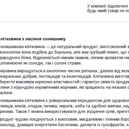
У компанії підключені
будь-який товар не п
літковина з насіння соняшнику
оняшникова клітковина — це натуральний продукт, виготовлений з
ехнологією вона подібна до борошна, але має грубший помел, що з
риродного білка. Відрізняється ніжним смаком, легким ароматом на
оповнюючи як солодкі, так і солоні страви.
ировина вирощується в екологічно чистих регіонах, далеко від вел
інеральних добрив, пестицидів та інсектицидів. Клітковина вигот
берегти максимум корисних властивостей і гарантує свіжість продук
лини з корундово-керамічними жорнами, які працюють на низьких о
асіння.
оняшникова клітковина є універсальним інгредієнтом для здорово
линців, кексів, оладок, печива, пирогів, хліба та здобної випічки, н
рисмак. Також її можна використовувати для згущення супів, приготу
родукт чудово поєднується з кокосовим, мигдалевим і лляним бор
околад, домашні енергетичні батончики, десерти із сухофруктів, х