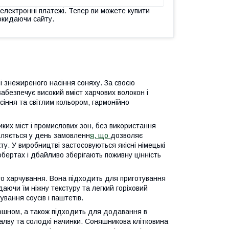
 електронні платежі. Тепер ви можете купити
окидаючи сайту.
і знежиреного насіння соняху. За своєю
абезпечує високий вміст харчових волокон і
сіння та світлим кольором, гармонійно
иких міст і промислових зон, без використання
овляється у день замовленн
я, що
дозволяє
ту. У виробництві застосовуються якісні німецькі
бертах і дбайливо зберігають поживну цінність
го харчування. Вона підходить для приготування
адаючи їм ніжну текстуру та легкий горіховий
вання соусів і паштетів.
ошном, а також підходить для додавання в
алву та солодкі начинки. Соняшникова клітковина