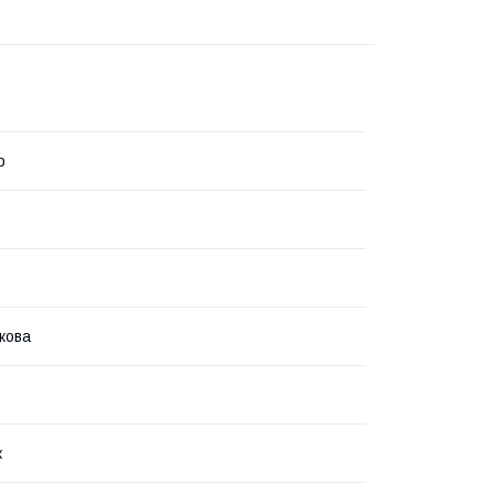
р
кова
к