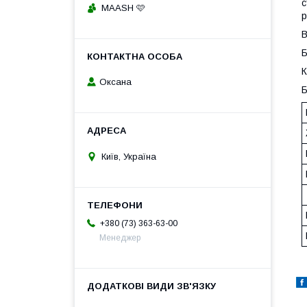
с
MAASH 🩷
р
В
Б
К
Оксана
Б
Київ, Україна
+380 (73) 363-63-00
Менеджер