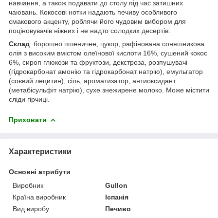
навчання, а також подавати до столу під час затишних
чаювань. Кокосові нотки надають печиву особливого
смакового акценту, роблячи його чудовим вибором для
поціновувачів ніжних і не надто солодких десертів.
Склад
: борошно пшеничне, цукор, рафінована соняшникова
олія з високим вмістом олеїнової кислоти 16%, сушений кокос
6%, сироп глюкози та фруктози, декстроза, розпушувачі
(гідрокарбонат амонію та гідрокарбонат натрію), емульгатор
(соєвий лецитин), сіль, ароматизатор, антиоксидант
(метабісульфіт натрію), сухе знежирене молоко. Може містити
сліди гірчиці.
Приховати
Характеристики
Основні атрибути
Виробник
Gullon
Країна виробник
Іспанія
Вид виробу
Печиво