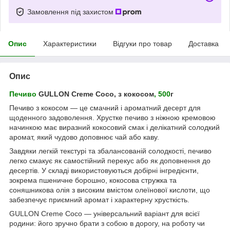
Замовлення під захистом
Опис
Характеристики
Відгуки про товар
Доставка
Опис
Печиво
GULLON Creme Coco, з кокосом
, 500
г
Печиво з кокосом — це смачний і ароматний десерт для
щоденного задоволення. Хрустке печиво з ніжною кремовою
начинкою має виразний кокосовий смак і делікатний солодкий
аромат, який чудово доповнює чай або каву.
Завдяки легкій текстурі та збалансованій солодкості, печиво
легко смакує як самостійний перекус або як доповнення до
десертів. У складі використовуються добірні інгредієнти,
зокрема пшеничне борошно, кокосова стружка та
соняшникова олія з високим вмістом олеїнової кислоти, що
забезпечує приємний аромат і характерну хрусткість.
GULLON Creme Coco — універсальний варіант для всієї
родини: його зручно брати з собою в дорогу, на роботу чи