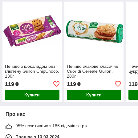
Печиво з шоколадом без
Печиво злакове класичне
Печи
глютену Gullon ChipChoco,
Cuor di Cereale Gullon,
цукр
130г
280г
119
119
119
₴
₴
Купити
Купити
Про нас
95% позитивних з 186 відгуків за рік
Працює з 13.03.2024