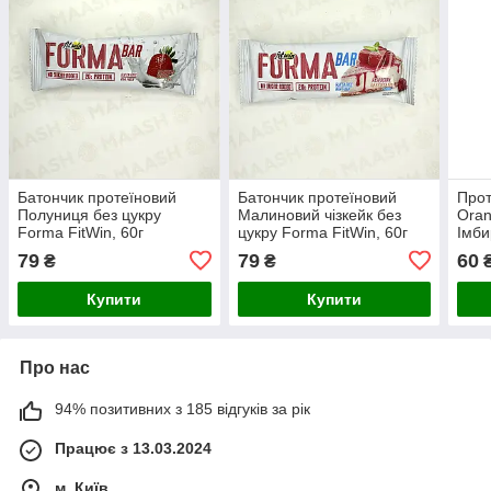
Батончик протеїновий
Батончик протеїновий
Прот
Полуниця без цукру
Малиновий чізкейк без
Oran
Forma FitWin, 60г
цукру Forma FitWin, 60г
Імби
79
79
60
₴
₴
Купити
Купити
Про нас
94% позитивних з 185 відгуків за рік
Працює з 13.03.2024
м. Київ