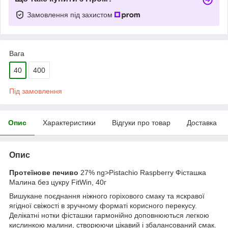
Замовлення під захистом
Вага
40
400
Під замовлення
Опис
Характеристики
Відгуки про товар
Доставка
Опис
Протеїнове печиво
27% ng>Pistachio Raspberry Фісташка
Малина без цукру FitWin, 40г
Вишукане поєднання ніжного горіхового смаку та яскравої
ягідної свіжості в зручному форматі корисного перекусу.
Делікатні нотки фісташки гармонійно доповнюються легкою
кислинкою малини, створюючи цікавий і збалансований смак.