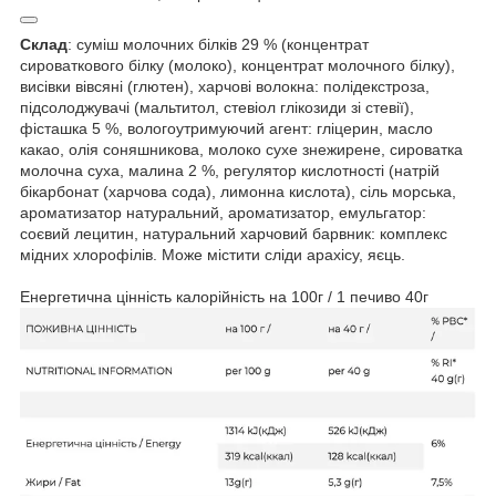
Склад
: суміш молочних білків 29 % (концентрат
сироваткового білку (молоко), концентрат молочного білку),
висівки вівсяні (глютен), харчові волокна: полідекстроза,
підсолоджувачі (мальтитол, стевіол глікозиди зі стевії),
фісташка 5 %, вологоутримуючий агент: гліцерин, масло
какао, олія соняшникова, молоко сухе знежирене, сироватка
молочна суха, малина 2 %, регулятор кислотності (натрій
бікарбонат (харчова сода), лимонна кислота), сіль морська,
ароматизатор натуральний, ароматизатор, емульгатор:
соєвий лецитин, натуральний харчовий барвник: комплекс
мідних хлорофілів. Може містити сліди арахісу, яєць.
Енергетична цінність калорійність на 100г / 1 печиво 40г