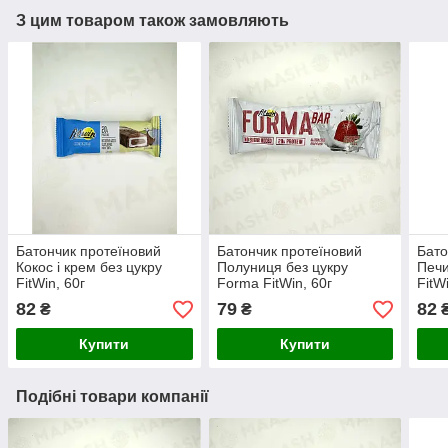
З цим товаром також замовляють
Батончик протеїновий
Батончик протеїновий
Бато
Кокос і крем без цукру
Полуниця без цукру
Печи
FitWin, 60г
Forma FitWin, 60г
FitW
82
79
82
₴
₴
Купити
Купити
Подібні товари компанії