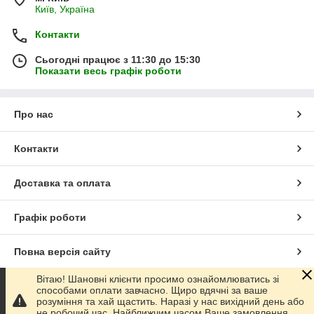
Київ, Україна
Контакти
Сьогодні працює з 11:30 до 15:30
Показати весь графік роботи
Про нас
Контакти
Доставка та оплата
Графік роботи
Повна версія сайту
Вітаю! Шановні клієнти просимо ознайомлюватись зі
Сайт створено на маркетплейсі
Prom.ua
способами оплати завчасно. Щиро вдячні за ваше
розуміння та хай щастить. Наразі у нас вихідний день або
не робочий час. Найближчим часом Ваше замовлення