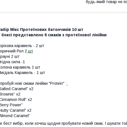
будь-який товар не п
абір Мікс Протеїнових батончиків 10 шт
 боксі представлено 6 смаків з протеїнової лінійки
оріхова карамель - 2 шт
оричний Рол 2
шт
рауні 2 шт
гідна сила -1
олона карамель 1 шт
игдаль Карамель - 1 шт
пробуй нові смаки лінійки "Protein" :
Salted Caramel” x2
Brownie” х2
Cinnamon Roll” х2
Berry Power”
Nutty Caramel” х2
Almond Caramel”
е бест вибір, коли хочеш щодня пробувати новий смак. І шукати то