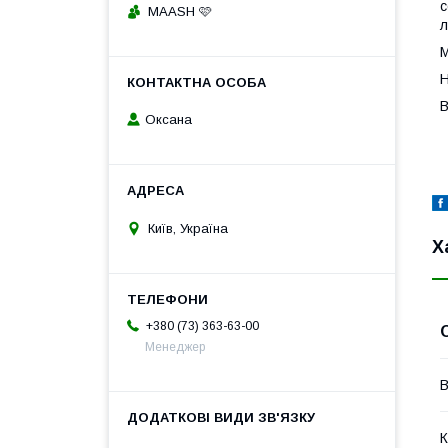
с
MAASH 🩷
л
М
Н
В
Оксана
Київ, Україна
Х
+380 (73) 363-63-00
Менеджер
В
К