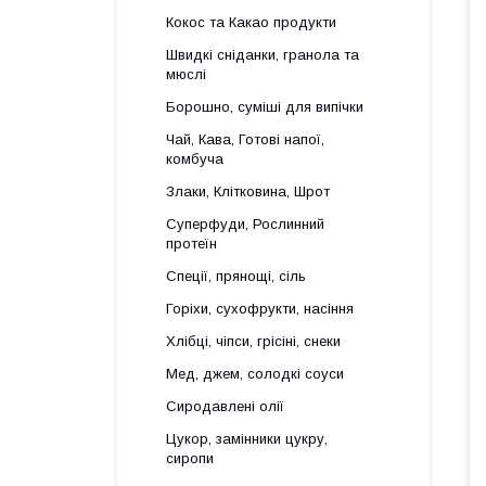
Кокос та Какао продукти
Швидкі сніданки, гранола та
мюслі
Борошно, суміші для випічки
Чай, Кава, Готові напої,
комбуча
Злаки, Клітковина, Шрот
Суперфуди, Рослинний
протеїн
Спеції, прянощі, сіль
Горіхи, сухофрукти, насіння
Хлібці, чіпси, грісіні, снеки
Мед, джем, солодкі соуси
Сиродавлені олії
Цукор, замінники цукру,
сиропи