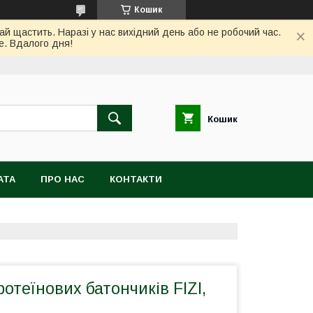
Кошик
ай щастить. Наразі у нас вихідний день або не робочий час.
е. Вдалого дня!
Кошик
АТА
ПРО НАС
КОНТАКТИ
ротеїнових батончиків FIZI,