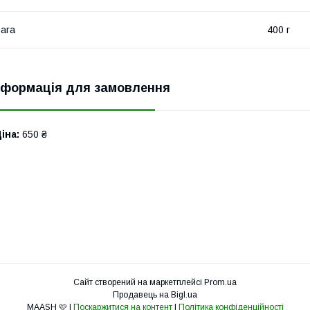
ага
400 г
нформація для замовлення
іна:
650 ₴
Сайт створений на маркетплейсі
Prom.ua
Продавець на Bigl.ua
MAASH 🩷 |
Поскаржитися на контент
|
Політика конфіденційності