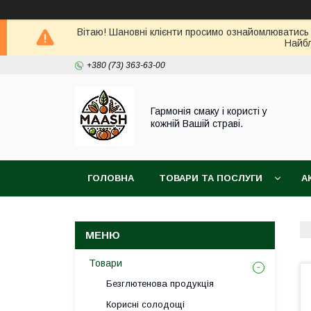
Вітаю! Шановні клієнти просимо ознайомлюватись 
Найбл
+380 (73) 363-63-00
Гармонія смаку і користі у
кожній Вашій страві.
ГОЛОВНА
ТОВАРИ ТА ПОСЛУГИ
А
ВІДГУКИ
ПОВЕРНЕННЯ ТА ОБМІН ТОВАРУ
Товари
Безглютенова продукція
Корисні солодощі