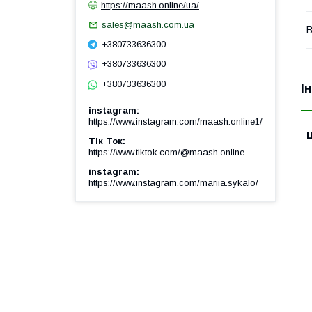
https://maash.online/ua/
sales@maash.com.ua
В
+380733636300
+380733636300
+380733636300
І
instagram
https://www.instagram.com/maash.online1/
Ц
Тік Ток
https://www.tiktok.com/@maash.online
instagram
https://www.instagram.com/mariia.sykalo/