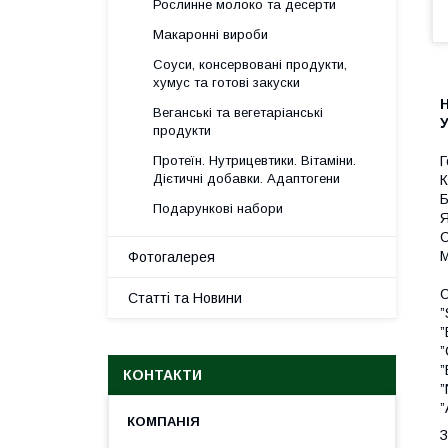
Рослинне молоко та десерти
Макаронні вироби
Соуси, консервовані продукти,
хумус та готові закуски
Н
Веганські та вегетаріанські
У
продукти
Г
Протеїн. Нутрицевтики. Вітаміни.
Дієтичні добавки. Адаптогени
К
Б
Подарункові набори
Я
С
М
Фотогалерея
С
Статті та Новини
”
”
”
”
КОНТАКТИ
”
”
З