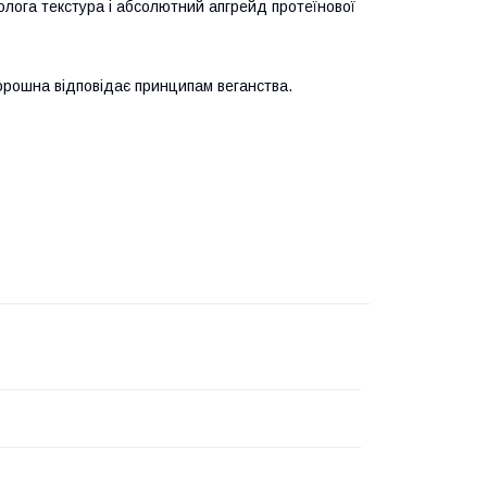
волога текстура і абсолютний апгрейд протеїнової
борошна відповідає принципам веганства.