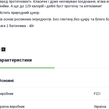
еред протеїнових!». Класичні і дуже неочікувані поєднання, мʼяка 
інійки. А ще до 129 калорій і дейлі буст протеїну та клітковини!
істить природний цукор.
а основі рослинних інгредієнтів. Без глютену,без цукру та білого 
ага 1 батончика - 40г
арактеристики
Основні
иробник
FIZI
раїна виробник
Україна