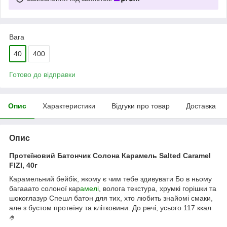
Вага
40
400
Готово до відправки
Опис
Характеристики
Відгуки про товар
Доставка
Опис
Протеїновий Батончик Солона Карамель Salted Caramel
FIZI, 40г
Карамельний бейбік, якому є чим тебе здивувати Бо в ньому
багааато солоної кар
амелі
, волога текстура, хрумкі горішки та
шокоглазур Спешл батон для тих, хто любить знайомі смаки,
але з бустом протеїну та клітковини. До речі, усього 117 ккал
🤌