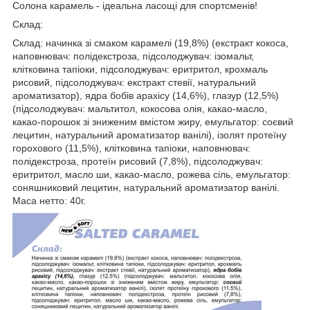
Солона карамель - ідеальна ласощі для спортсменів!
Склад:
Склад: начинка зі смаком карамелі (19,8%) (екстракт кокоса,
наповнювач: полідекстроза, підсолоджувач: ізомальт,
клітковина тапіоки, підсолоджувач: еритритол, крохмаль
рисовий, підсолоджувач: екстракт стевії, натуральний
ароматизатор), ядра бобів арахісу (14,6%), глазур (12,5%)
(підсолоджувач: мальтитол, кокосова олія, какао-масло,
какао-порошок зі зниженим вмістом жиру, емульгатор: соєвий
лецитин, натуральний ароматизатор ванілі), ізолят протеїну
горохового (11,5%), клітковина тапіоки, наповнювач:
полідекстроза, протеїн рисовий (7,8%), підсолоджувач:
еритритол, масло ши, какао-масло, рожева сіль, емульгатор:
соняшниковий лецитин, натуральний ароматизатор ванілі.
Маса нетто: 40г.