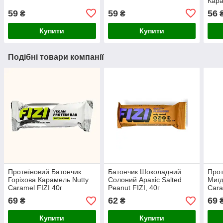
Кара
59
59
56
₴
₴
Купити
Купити
Подібні товари компанії
Протеїновий Батончик
Батончик Шоколадний
Прот
Горіхова Карамель Nutty
Солоний Арахіс Salted
Мигд
Caramel FIZI 40г
Peanut FIZI, 40г
Cara
69
62
69
₴
₴
Купити
Купити