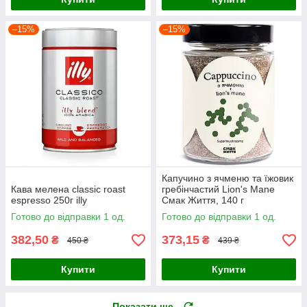
–15%
–15%
Капучино з ячменю та їжовик
Кава мелена classic roast
гребінчастий Lion's Mane
espresso 250г illy
Смак Життя, 140 г
Готово до відправки 1 од.
Готово до відправки 1 од.
382,50
373,15
₴
₴
450 ₴
439 ₴
Купити
Купити
Показати ще