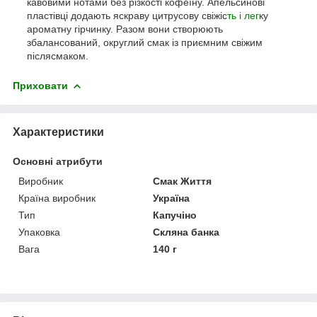
кавовими нотами без різкості кофеїну. Апельсинові
пластівці додають яскраву цитрусову свіжіс
ть і лег
ку
ароматну гірчинку. Разом вони створюють
збалансований, округлий смак із приємним свіжим
післясмаком.
Приховати
Характеристики
Основні атрибути
Виробник
Смак Життя
Країна виробник
Україна
Тип
Капучіно
Упаковка
Скляна банка
Вага
140 г