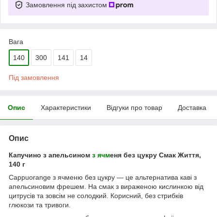
Замовлення під захистом
Вага
140
300
141
14
Під замовлення
Опис
Характеристики
Відгуки про товар
Доставка
Опис
Капучино з апельсином
з ячм
еня без цукру Смак Життя,
140 г
Cappuorange з ячменю без цукру — це альтернатива каві з
апельсиновим фрешем. На смак з вираженою кислинкою від
цитрусів та зовсім не солодкий. Корисний, без стрибків
глюкози та тривоги.