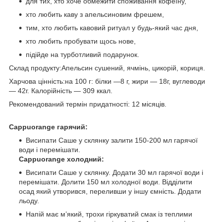
для тих, хто хоче обмежити споживання кофеїну,
хто любить каву з апельсиновим фрешем,
тим, хто любить кавовий ритуал у будь-який час дня,
хто любить пробувати щось нове,
підійде на турботливий подарунок.
Склад продукту:Апельсин сушений, ячмінь, цикорій, кориця.
Харчова цінність:на 100 г: білки —8 г, жири — 18г, вуглеводи
— 42г. Калорійність — 309 ккал.
Рекомендований термін придатності: 12 місяців.
Cappuorange гарячий:
Висипати Саше у склянку залити 150-200 мл гарячої
води і перемішати.
Cappuorange холодний:
Висипати Саше у склянку. Додати 30 мл гарячої води і
перемішати. Долити 150 мл холодної води. Відділити
осад який утворився, переливши у іншу ємність. Додати
льоду.
Напій має м’який, трохи гіркуватий смак із теплими