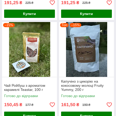
191,25
191,25
₴
₴
225 ₴
225 ₴
Купити
Купити
–15%
Топ
–15%
Капучіно з цикорію на
Чай Ройбуш з ароматом
кокосовому молоці Fruity
карамелі Teastar, 100 г
Yummy, 200 г
Готово до відправки
Готово до відправки
150,45
161,50
₴
₴
177 ₴
190 ₴
Купити
Купити