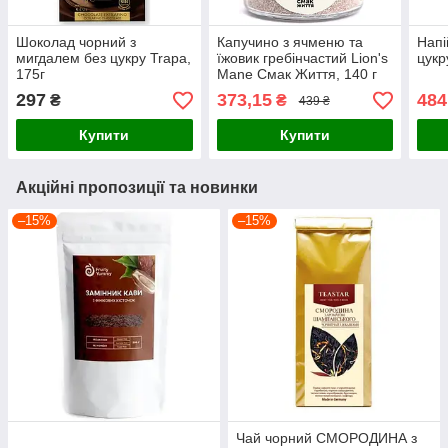
Шоколад чорний з
Капучино з ячменю та
Напі
мигдалем без цукру Trapa,
їжовик гребінчастий Lion's
цукр
175г
Mane Смак Життя, 140 г
297
373,15
484
₴
₴
439 ₴
Купити
Купити
Акційні пропозиції та новинки
–15%
–15%
Чай чорний СМОРОДИНА з