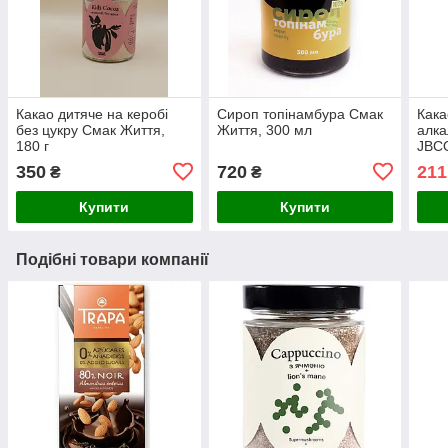
Какао дитяче на керобі
Сироп топінамбура Смак
Кака
без цукру Смак Життя,
Життя, 300 мл
алка
180 г
JBC
250г
350
720
211
₴
₴
Купити
Купити
Подібні товари компанії