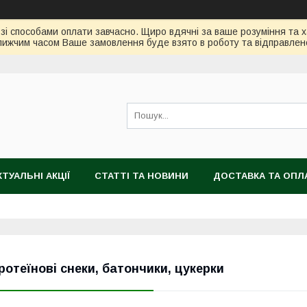
зі способами оплати завчасно. Щиро вдячні за ваше розуміння та х
ижчим часом Ваше замовлення буде взято в роботу та відправлен
КТУАЛЬНІ АКЦІЇ
СТАТТІ ТА НОВИНИ
ДОСТАВКА ТА ОПЛ
ротеїнові снеки, батончики, цукерки