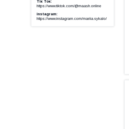
Тік Ток
https://www.tiktok.com/@maash.online
instagram
https://www.instagram.com/mariia.sykalo/