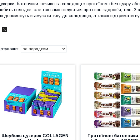
укерки, батончики, печиво та солодощі з протеїном і без цукру або
юбить солодке, але так само піклується про своє здоров'я, тіло. З
кі допоможуть вгамувати тягу до солодощів, а також підтримати н
Шоубокс цукерок COLLAGEN
Протеїнові батончики 