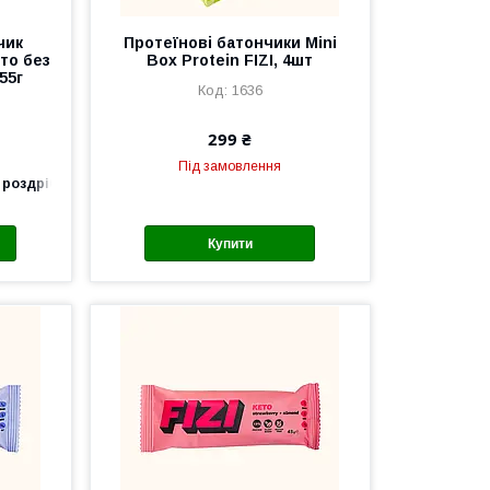
чик
Протеїнові батончики Mini
то без
Box Protein FIZI, 4шт
55г
1636
299 ₴
Під замовлення
 роздріб
Купити