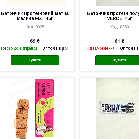
Батончик Протеїновий Матча
Батончик протеїн пол
Малина FIZI, 45г
VERDE, 45г
0005
0050
69 ₴
61 ₴
Готово до відправки
Оптом і в роздріб
Під замовлення
Оптом і в
Купити
Купити