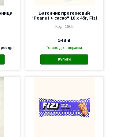
униця
Батончик протеїновий
"Peanut + cacao" 10 х 45г, Fizi
1806
543 ₴
 роздріб
Готово до відправки
Купити