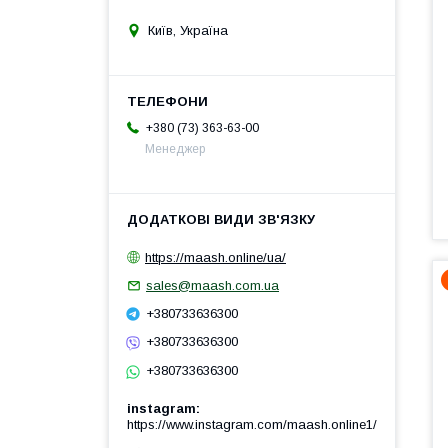
Київ, Україна
+380 (73) 363-63-00
Менеджер
https://maash.online/ua/
sales@maash.com.ua
+380733636300
+380733636300
+380733636300
instagram
https://www.instagram.com/maash.online1/