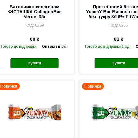
Батончик з колагеном
Протеїновий батон
ФІСТАШКА CollagenBar
YummY Bar Вишня і ш
Verde, 35г
без цукру 36,6% FitWin
0269
0235
68 ₴
82 ₴
Готово до відправки
Оптом і в роздріб
Готово до відправки 1 од.
О
Купити
Купити
Новинка
Новинка