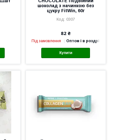
 11шт
CHOCOLATE Подвійний
шоколад з начинкою без
цукру FitWin, 60г
0307
82 ₴
Під замовлення
Оптом і в роздріб
Купити