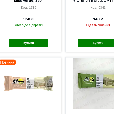
Мікс Verde, 360г
+ Crunch Bar АСОРТІ
1719
0341
950 ₴
940 ₴
Готово до відправки
Під замовлення
Купити
Купити
Новинка