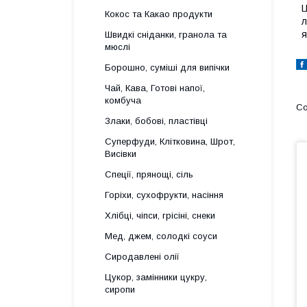
Ц
Кокос та Какао продукти
л
я
Швидкі сніданки, гранола та
мюслі
Борошно, суміші для випічки
Чай, Кава, Готові напої,
комбуча
Злаки, бобові, пластівці
Суперфуди, Клітковина, Шрот,
Висівки
Спеції, прянощі, сіль
Горіхи, сухофрукти, насіння
Хлібці, чіпси, грісіні, снеки
Мед, джем, солодкі соуси
Сиродавлені олії
Цукор, замінники цукру,
сиропи