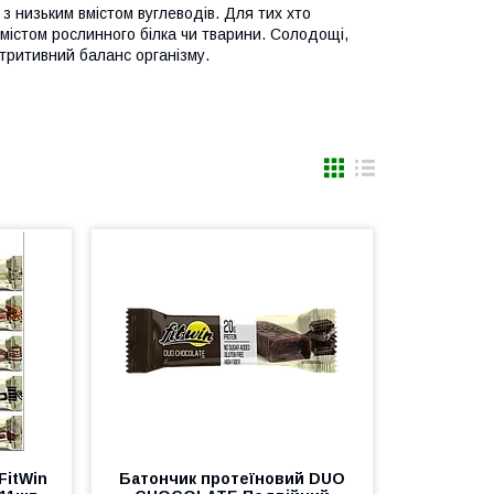
 з низьким вмістом вуглеводів. Для тих хто
 вмістом рослинного білка чи тварини. Солодощі,
утритивний баланс організму.
FitWin
Батончик протеїновий DUO