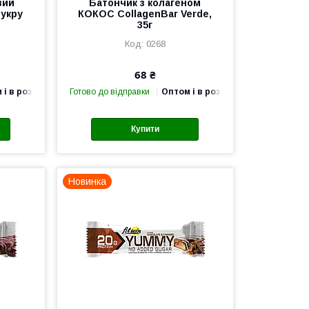
вий
Батончик з колагеном
цукру
КОКОС CollagenBar Verde,
35г
0268
68 ₴
 і в роздріб
Готово до відправки
Оптом і в роздріб
Купити
Новинка