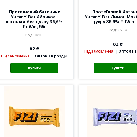
Протеїновий батончик
Протеїновий батон
YummY Bar Абрикос і
YummY Bar Лимон Мохі
шоколад без цукру 36,6%
цукру 36,6% FitWin, 
FitWin, 55г
0238
0236
82 ₴
82 ₴
Під замовлення
Оптом і в
Під замовлення
Оптом і в роздріб
Купити
Купити