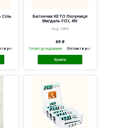
 Сіль
Батончик КЕТО Полуниця
Мигдаль FIZI, 45г
1856
69 ₴
 і в роздріб
Готово до відправки
Оптом і в роздріб
Купити