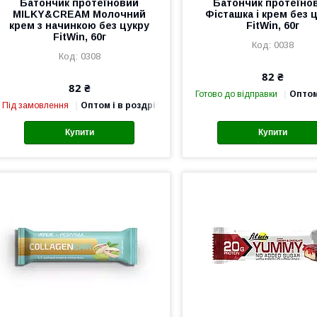
Батончик протеїновий
Батончик протеїно
MILKY&CREAM Молочний
Фісташка і крем без 
крем з начинкою без цукру
FitWin, 60г
FitWin, 60г
0038
0308
82 ₴
82 ₴
Готово до відправки
Оптом
Під замовлення
Оптом і в роздріб
Купити
Купити