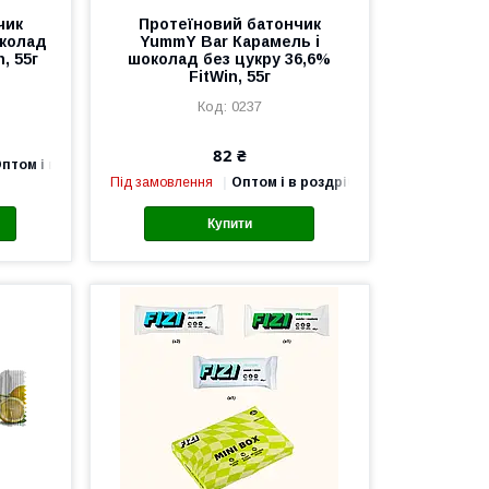
чик
Протеїновий батончик
околад
YummY Bar Карамель і
, 55г
шоколад без цукру 36,6%
FitWin, 55г
0237
82 ₴
птом і в роздріб
Під замовлення
Оптом і в роздріб
Купити