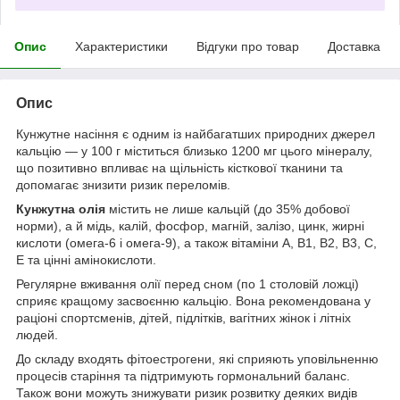
Опис
Характеристики
Відгуки про товар
Доставка
Опис
Кунжутне насіння є одним із найбагатших природних джерел
кальцію — у 100 г міститься близько 1200 мг цього мінералу,
що позитивно впливає на щільність кісткової тканини та
допомагає знизити ризик переломів.
Кунжутна олія
містить не лише кальцій (до 35% добової
норми), а й мідь, калій, фосфор, магній, залізо, цинк, жирні
кислоти (омега-6 і омега-9), а також вітаміни A, B1, B2, B3, C,
E та цінні амінокислоти.
Регулярне вживання олії перед сном (по 1 столовій ложці)
сприяє кращому засвоєнню кальцію. Вона рекомендована у
раціоні спортсменів, дітей, підлітків, вагітних жінок і літніх
людей.
До складу входять фітоестрогени, які сприяють уповільненню
процесів старіння та підтримують гормональний баланс.
Також вони можуть знижувати ризик розвитку деяких видів