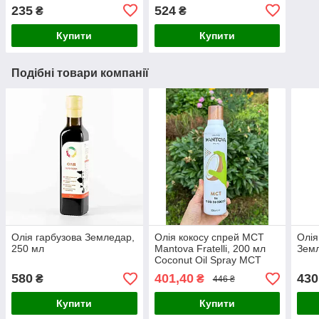
235
524
₴
₴
Купити
Купити
Подібні товари компанії
Олія гарбузова Земледар,
Олія кокосу спрей МСТ
Олія
250 мл
Mantova Fratelli, 200 мл
Земл
Coconut Oil Spray MCT
580
401,40
430
₴
₴
446 ₴
Купити
Купити