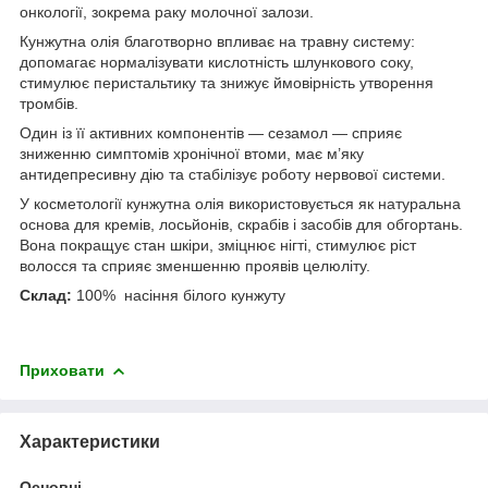
онкології, зокрема раку молочної залози.
Кунжутна олія благотворно впливає на травну систему:
допомагає нормалізувати кислотність шлункового соку,
стимулює перистальтику та знижує ймовірність утворення
тромбів.
Один із її активних компонентів — сезамол — сприяє
зниженню симптомів хронічної втоми, має м’яку
антидепресивну дію та стабілізує роботу нервової системи.
У косметології кунжутна олія використовується як натуральна
основа для кремів, лосьйонів, скрабів і засобів для обгортань.
Вона покращує стан шкіри, зміцнює нігті, стимулює ріст
волосся та сприяє зменшенню проявів целюліту.
Склад:
100% насіння білого кунжуту
Приховати
Характеристики
Основні