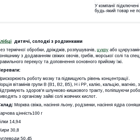
У компанії підключені
будь-який товар не п
лібці
дитячі, солодкі з родзинками
ез термічної обробки, дріжджів, розпушувачів,
цукру
або цукрузамін
оняшнику з додаванням свіжих овочів, грибів, морської солі та спец
равильного перекусу та доповнення основного прийому їжі.
Переваги:
рискорюють роботу мозку та підвищують рівень концентрації.
орція вітамінів групи В (В1, В2, В5), Н і РР, калію, кальцію, магнію
ідтримують здоров'я шлунково-кишкового тракту, поліпшуючи роб
иводять з організму зайві солі жовчних кислот.
Склад:
Морква свіжа, насіння льону, родзинки, насіння ядра соня
арчова цінність100 г
ілки 14,94
ири 30,8
углеводи 50,45