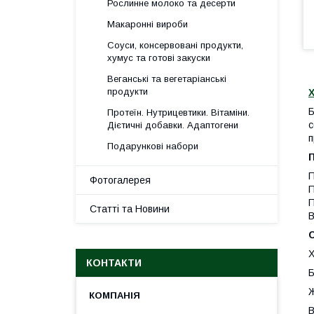
Рослинне молоко та десерти
Макаронні вироби
Соуси, консервовані продукти,
хумус та готові закуски
Веганські та вегетаріанські
продукти
Х
Б
Протеїн. Нутрицевтики. Вітаміни.
с
Дієтичні добавки. Адаптогени
п
Подарункові набори
П
Фотогалерея
П
П
Статті та Новини
В
Х
КОНТАКТИ
Б
Ж
В