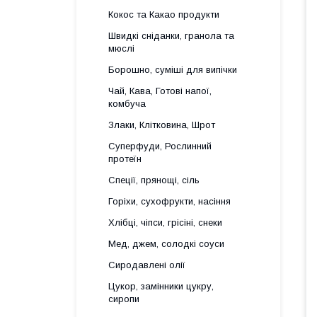
Кокос та Какао продукти
Швидкі сніданки, гранола та
мюслі
Борошно, суміші для випічки
Чай, Кава, Готові напої,
комбуча
Злаки, Клітковина, Шрот
Суперфуди, Рослинний
протеїн
Спеції, прянощі, сіль
Горіхи, сухофрукти, насіння
Хлібці, чіпси, грісіні, снеки
Мед, джем, солодкі соуси
Сиродавлені олії
Цукор, замінники цукру,
сиропи