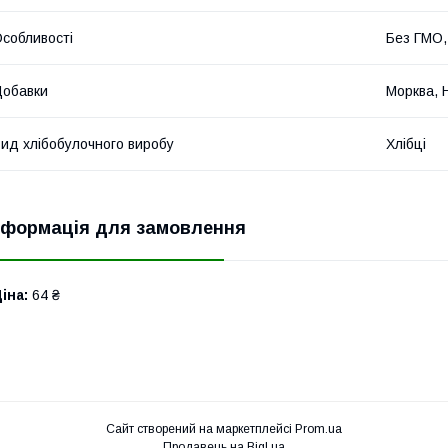
собливості
Без ГМО,
обавки
Морква, 
ид хлібобулочного виробу
Хлібці
нформація для замовлення
іна:
64 ₴
Сайт створений на маркетплейсі
Prom.ua
Продавець на Bigl.ua