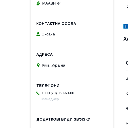
MAASH 🩷
К
Оксана
Х
Київ, Україна
В
К
+380 (73) 363-63-00
Менеджер
В
У