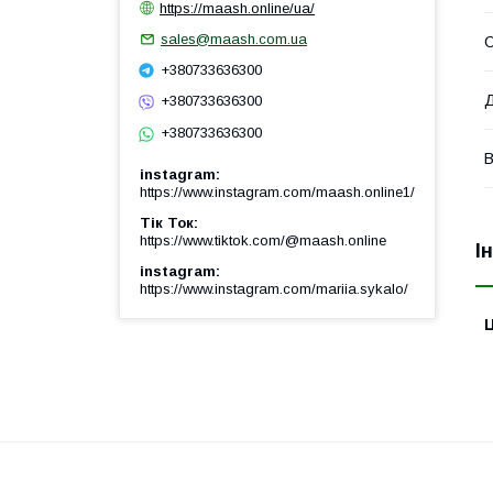
https://maash.online/ua/
sales@maash.com.ua
О
+380733636300
Д
+380733636300
+380733636300
В
instagram
https://www.instagram.com/maash.online1/
Тік Ток
https://www.tiktok.com/@maash.online
І
instagram
https://www.instagram.com/mariia.sykalo/
Ц