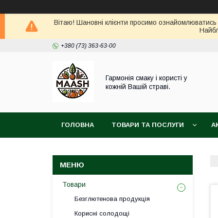
Вітаю! Шановні клієнти просимо ознайомлюватись 
Найбл
+380 (73) 363-63-00
Гармонія смаку і користі у
кожній Вашій страві.
ГОЛОВНА
ТОВАРИ ТА ПОСЛУГИ
А
ВІДГУКИ
ПОВЕРНЕННЯ ТА ОБМІН ТОВАРУ
Товари
Безглютенова продукція
Корисні солодощі