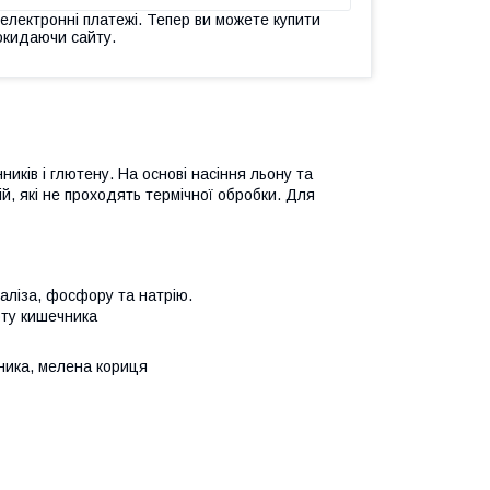
 електронні платежі. Тепер ви можете купити
окидаючи сайту.
ників і глютену. На основі насіння льону та
ій, які не проходять термічної обробки. Для
, заліза, фосфору та натрію.
оту кишечника
шника, мелена кориця