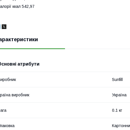
алорії ккал 542,97
арактеристики
Основні атрибути
иробник
Sunfill
раїна виробник
Україна
ага
0.1 кг
паковка
Картонни