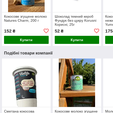
Кокосове згущене молоко
Шоколад темний кероб
Коко
Natures Charm, 200 г
Фундук без цукру Korusni
нежи
Корисні, 25г
Yumm
152
52
175
₴
₴
Купити
Купити
Подібні товари компанії
Сметана кокосова
Кокосове молоко згущене
Моло