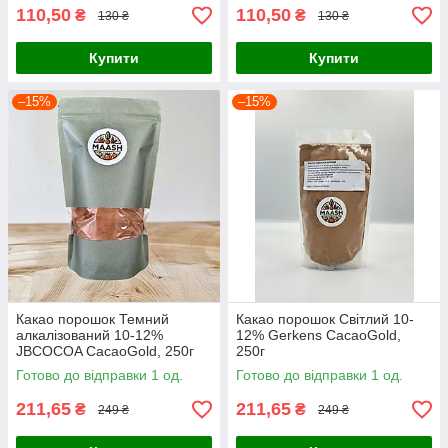
110,50
110,50
₴
₴
130 ₴
130 ₴
Купити
Купити
–15%
–15%
Какао порошок Темний
Какао порошок Світлий 10-
алкалізований 10-12%
12% Gerkens CacaoGold,
JBCOCOA CacaoGold, 250г
250г
Готово до відправки 1 од.
Готово до відправки 1 од.
211,65
211,65
₴
₴
249 ₴
249 ₴