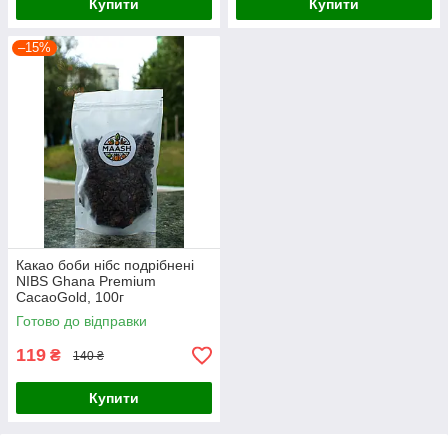
Купити
Купити
–15%
Какао боби нібс подрібнені
NIBS Ghana Premium
CacaoGold, 100г
Готово до відправки
119
₴
140 ₴
Купити