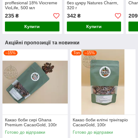
proffesional 18% Viocreme
без цукру Natures Charm,
Cha
VioLife, 500 мл
320 г
235
342
209
₴
₴
Купити
Купити
Акційні пропозиції та новинки
–15%
Топ
–15%
Какао боби сирі Ghana
Какао боби елітні трінітаріо
Premium CacaoGold, 100г
CacaoGold, 100г
Готово до відправки
Готово до відправки