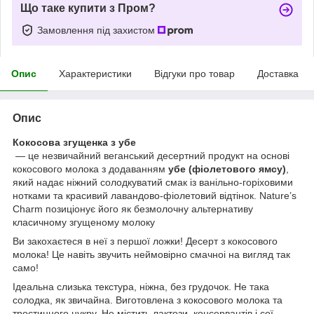
Що таке купити з Пром?
Замовлення під захистом
Опис
Характеристики
Відгуки про товар
Доставка
Опис
Кокосова згущенка з убе
— це незвичайний веганський десертний продукт на основі
кокосового молока з додаванням
убе (фіолетового ямсу)
,
який надає ніжний солодкуватий смак із ванільно-горіховими
нотками та красивий лавандово-фіолетовий відтінок. Nature’s
Charm позиціонує його як безмолочну альтернативу
класичному згущеному молоку
Ви закохаєтеся в неї з першої ложки! Десерт з кокосового
молока! Це навіть звучить неймовірно смачноі на вигляд так
само!
Ідеальна слизька текстура, ніжна, без грудочок. Не така
солодка, як звичайна. Виготовлена з кокосового молока та
тростинного цукру. Не містить лактози, консервантів і сої.