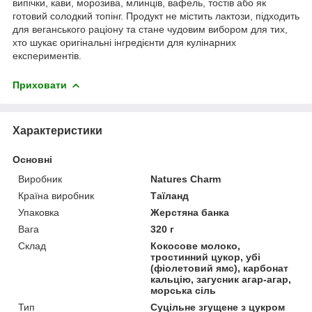
випічки, кави, морозива, млинців, вафель, тостів або як
готовий солодкий топінг. Продукт не містить лактози, підходить
для веганського раціону та стане чудовим вибором для тих,
хто шукає оригінальні інгредієнти для кулінарних
експериментів.
Приховати
Характеристики
Основні
Виробник
Natures Charm
Країна виробник
Таїланд
Упаковка
Жерстяна банка
Вага
320 г
Склад
Кокосове молоко,
тростинний цукор, убі
(фіолетовий ямс), карбонат
кальцію, загусник агар-агар,
морська сіль
Тип
Суцільне згущене з цукром