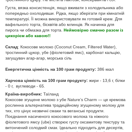
Густа, вязка консистенція, якщо вживати з холодильника або
попередньо охолодивши. Рідка, якщо зберігати при кімнатній
температурі. Її можна використовувати як готовий крем. Для
вафельного торта, бісквітів або млинців. Як начинка для
пирога чи обмазка для торта.
Неймовірно смачно разом із
цикорієм або кавою!!
Склад
: Кокосове молоко (Coconut Cream, Filtered Water),
тростинний цукор, убе (фіолетовий ямс), карбонат кальцію,
загущувач агар-агар, морська сіль
Енергетична цінність на 100 грам продукту:
386 ккал
Харчова цінність на 100 грам продукту:
жири - 13,6 г, білки
- 0 г, вуглеводи - 65.
Країна-виробник:
Таїланд
Кокосове згущене молоко з убе Nature’s Charm — це кремова
рослинна альтернатива традиційному згущеному молоку для
тих, хто цінує незвичні смаки та веганські продукти.
Поєднання насиченого кокосового молока та ніжного
фіолетового ямсу (ube) створює густу оксамитову текстуру та
витончений солодкий смак. Ідеально підходить для десертів,