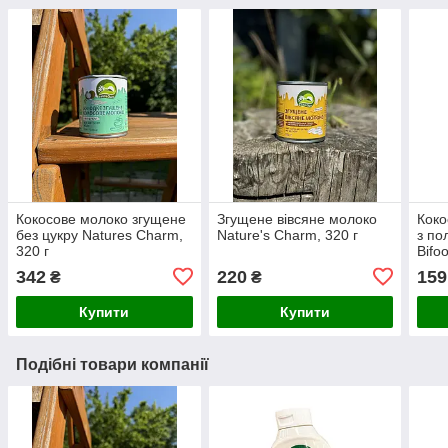
Кокосове молоко згущене
Згущене вівсяне молоко
Коко
без цукру Natures Charm,
Nature's Charm, 320 г
з по
320 г
Bifo
342
220
159
₴
₴
Купити
Купити
Подібні товари компанії