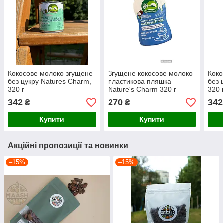
Кокосове молоко згущене
Згущене кокосове молоко
Коко
без цукру Natures Charm,
пластикова пляшка
без 
320 г
Nature's Charm 320 г
320 
342
270
342
₴
₴
Купити
Купити
Акційні пропозиції та новинки
–15%
–15%